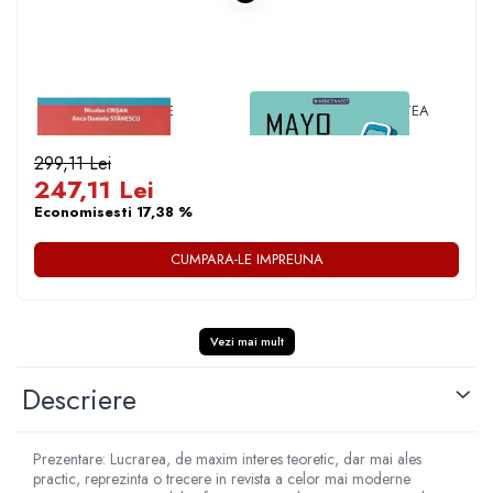
1 x VADEMECUM DE
1 x MAYO CLINIC. CARTEA
TRATAMENTE
ESENTIALA DESPRE
GINECOLOGICE
DIABETUL ZAHARAT
299,11 Lei
247,11 Lei
Economisesti 17,38 %
CUMPARA-LE IMPREUNA
Vezi mai mult
Descriere
Prezentare: Lucrarea, de maxim interes teoretic, dar mai ales
practic, reprezinta o trecere in revista a celor mai moderne