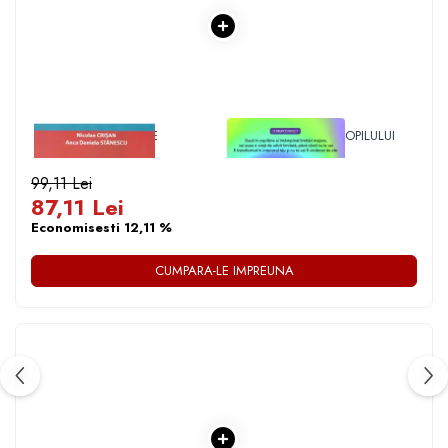
1 x VADEMECUM DE
1 x VINDECAREA COPILULUI
TRATAMENTE
INTERIOR
GINECOLOGICE
99,11 Lei
87,11 Lei
Economisesti 12,11 %
CUMPARA-LE IMPREUNA