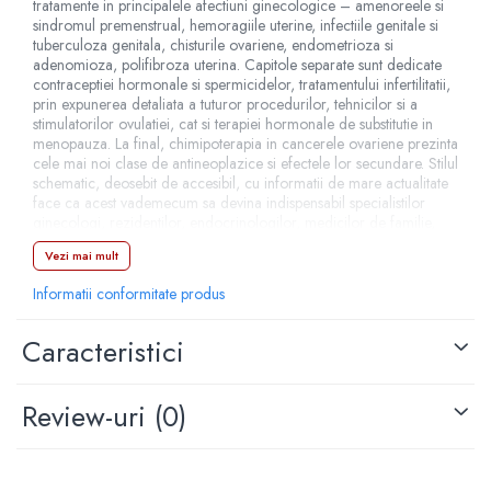
tratamente in principalele afectiuni ginecologice – amenoreele si
sindromul premenstrual, hemoragiile uterine, infectiile genitale si
tuberculoza genitala, chisturile ovariene, endometrioza si
adenomioza, polifibroza uterina. Capitole separate sunt dedicate
contraceptiei hormonale si spermicidelor, tratamentului infertilitatii,
prin expunerea detaliata a tuturor procedurilor, tehnicilor si a
stimulatorilor ovulatiei, cat si terapiei hormonale de substitutie in
menopauza. La final, chimipoterapia in cancerele ovariene prezinta
cele mai noi clase de antineoplazice si efectele lor secundare. Stilul
schematic, deosebit de accesibil, cu informatii de mare actualitate
face ca acest vademecum sa devina indispensabil specialistilor
ginecologi, rezidentilor, endocrinologilor, medicilor de familie,
dar si publicului larg.
Vezi mai mult
Cuprins: Amenoreele. Hemoragiile uterine disfunctionale.
Informatii conformitate produs
Sindromul premenstrual. Infectiile genitale feminine. Tuberculoza
genitala. Chisturile ovariene functionale. Sindromul ovarelor
polichistice. Endometrioza. Adenomioza. Mijloacele terapeutice
Caracteristici
“nechirurgicale” indicate in polifibromatoza uterina. Tratamentul
infertilitatii – Proceduri si tehnici – Stimulatorii ovulatiei.
Contraceptia hormonala – Spermicidele. Terapia hormonala de
Review-uri
(0)
substitutie in menopauza. Chimioterapia in cancerele ovariene.
Adresabilitate: Medici specialisti ginecologi, endocrinologi, de alte
specialitati, medici de familie, rezidenti, publicul larg.