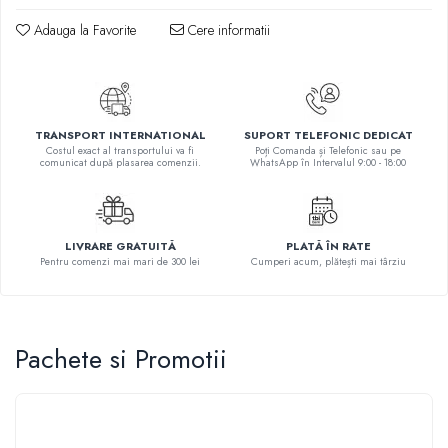
Elevi de 10 plus
Adauga la Favorite
Cere informatii
Lecturi Scolare
Lumea Copilariei
Ma pregatesc pentru scoala
TRANSPORT INTERNATIONAL
SUPORT TELEFONIC DEDICAT
Manuale - Carte Scolara
Costul exact al transportului va fi
Poți Comanda și Telefonic sau pe
comunicat după plasarea comenzii.
WhatsApp în Intervalul 9:00 - 18:00
Clasa a II-a
Clasa a III-a
Clasa a IV-a
LIVRARE GRATUITĂ
PLATĂ ÎN RATE
Clasa a V-a
Pentru comenzi mai mari de 300 lei
Cumperi acum, plătești mai târziu
Clasa a VI-a
Clasa a VII-a
Clasa a VIII-a
Pachete si Promotii
Clasa I
Clasa pregatitoare
Limbi Straine
Povesti