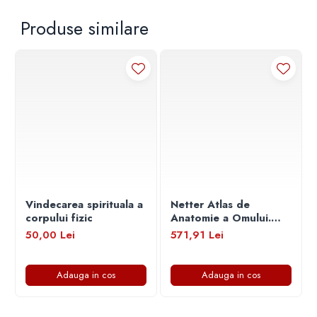
Produse similare
Vindecarea spirituala a
Netter Atlas de
corpului fizic
Anatomie a Omului.
Editia 8
50,00 Lei
571,91 Lei
Adauga in cos
Adauga in cos