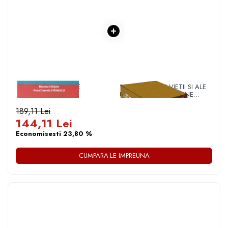
Povesti ilustrate
Povesti - Basme - Legende
Realitatea Augmentata
Religie pentru copii
ScienceConnection
TP ROLL
1 x VADEMECUM DE
1 x DIN TAINELE VIETII SI ALE
TRATAMENTE
UNIVERSULUI - VERSIUNE
GINECOLOGICE
ORIGINALA DIN 1939.
VOLUMELE I-III. CUTIE DE
189,11 Lei
COLECTIE -SCARLAT
144,11 Lei
DEMETRESCU
Economisesti 23,80 %
CUMPARA-LE IMPREUNA