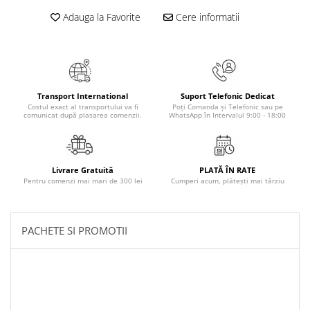
Masaj
Adauga la Favorite
Cere informatii
MedConnect
Medicina & Farmacie
Medicina Pentru Toti
SealfHealing
Transport International
Suport Telefonic Dedicat
Costul exact al transportului va fi
Poți Comanda și Telefonic sau pe
Sport
comunicat după plasarea comenzii.
WhatsApp în Intervalul 9:00 - 18:00
Starea de bine
Terapii Alternative
Livrare Gratuită
PLATĂ ÎN RATE
AudioBook
Pentru comenzi mai mari de 300 lei
Cumperi acum, plătești mai târziu
Beletristica
Biografii, Memorii, Jurnale
PACHETE SI PROMOTII
Carti erotice
Carti pentru Adolescenti, Young
Adult
Crime, Thriller, Mistery