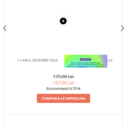
Articole Birotica
Accesorii Arhivare
Calculator
Hartie si Accesorii
Instrumente de scris
Organizare si Arhivare
Seturi birotica
Articole scolare
1 x ANUL DEVENIRII TALE-
1 x VINDECAREA COPILULUI
Arta
ANATOL BASARAB
INTERIOR
Caiete si Carnetele scolare
179,00 Lei
Coperti, Mape, Etichete
167,00 Lei
Ghiozdane si Penare scolare
Economisesti 6,70 %
Instrumente de scris
CUMPARA-LE IMPREUNA
Instrumente si Truse Geometrie
Seturi scolare
Calculator
Consumabile & Accesorii