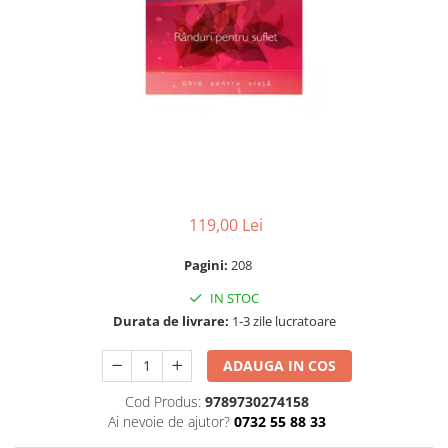
Numerologie
Paranormal
Parapsihologie
Ramtha
Audiobook
ReConnect
Religie
Crestinism
119,00 Lei
ScienceConnection
Pagini:
208
SelfConnect
IN STOC
SelfHealing
Durata de livrare:
1-3 zile lucratoare
Vindecare Spirituala
ADAUGA IN COS
Sanatate
Diete
Cod Produs:
9789730274158
Ai nevoie de ajutor?
0732 55 88 33
Gastronomik