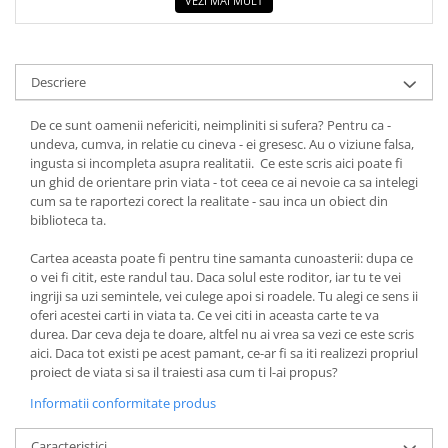
VEZI MAI MULT
COLOREAZA CU PRIETENII
De colorat
Pot desena minunat
Descriere
Sa coloram cu Nicol
Carti educative
De ce sunt oamenii nefericiti, neimpliniti si sufera? Pentru ca -
undeva, cumva, in relatie cu cineva - ei gresesc. Au o viziune falsa,
Codul copiilor de succes
ingusta si incompleta asupra realitatii. Ce este scris aici poate fi
Copii 0-7 ani
un ghid de orientare prin viata - tot ceea ce ai nevoie ca sa intelegi
cum sa te raportezi corect la realitate - sau inca un obiect din
Clubul Premiantilor
biblioteca ta.
Super pitici 2-5 ani
Cartea aceasta poate fi pentru tine samanta cunoasterii: dupa ce
Culegeri Auxiliare
o vei fi citit, este randul tau. Daca solul este roditor, iar tu te vei
Dezvoltare personala
ingriji sa uzi semintele, vei culege apoi si roadele. Tu alegi ce sens ii
oferi acestei carti in viata ta. Ce vei citi in aceasta carte te va
Dictionare
durea. Dar ceva deja te doare, altfel nu ai vrea sa vezi ce este scris
aici. Daca tot existi pe acest pamant, ce-ar fi sa iti realizezi propriul
Enciclopedii
proiect de viata si sa il traiesti asa cum ti l-ai propus?
Kids Book Club
Informatii conformitate produs
Legende istorice
Caracteristici
Literatura Scolara