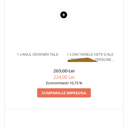
Literatura Romana
Literatura Universala
Poezie
Romane de dragoste, Carti
romantice
Senzatii/Dragoste
Senzatii/Erotic
1 x ANUL DEVENIRII TALE-
1 x DIN TAINELE VIETII SI ALE
ANATOL BASARAB
UNIVERSULUI - VERSIUNE
Senzatii/Suspans
ORIGINALA DIN 1939.
VOLUMELE I-III. CUTIE DE
269,00 Lei
Senzatii/Thriller
COLECTIE -SCARLAT
224,00 Lei
SF & Fantasy
DEMETRESCU
Economisesti 16,73 %
Teatru
CUMPARA-LE IMPREUNA
Teens Book Club
Umor
Birotica & Papetarie
Adezivi si benzi adezive