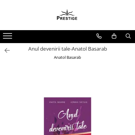
Toate Produsele
Noutati
Promotii
Pachete Speciale Carti
Anul devenirii tale-Anatol Basarab
Spiritualitate - Ezoterism
Anatol Basarab
AngelConnection
Arte Divinatorii
Astrologie
Chiromantie
Dezvoltare Spirituala
KidConnection
Minte Corp
New Illuminati Files