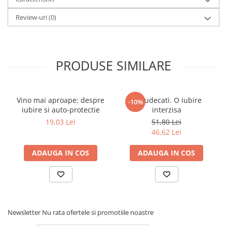
Elevi de 10 plus
Review-uri
(0)
Lecturi Scolare
Lumea Copilariei
Ma pregatesc pentru scoala
PRODUSE SIMILARE
Manuale - Carte Scolara
Clasa a II-a
Vino mai aproape: despre
Prejudecati. O iubire
-10%
Clasa a III-a
iubire si auto-protectie
interzisa
Clasa a IV-a
19,03 Lei
51,80 Lei
Clasa a V-a
46,62 Lei
Clasa a VI-a
ADAUGA IN COS
ADAUGA IN COS
Clasa a VII-a
Clasa a VIII-a
Clasa I
Clasa pregatitoare
Limbi Straine
Newsletter
Nu rata ofertele si promotiile noastre
Povesti