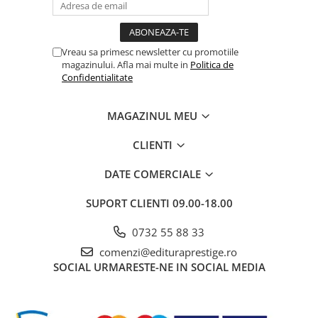
Povesti ilustrate
Povesti - Basme - Legende
Vreau sa primesc newsletter cu promotiile
Realitatea Augmentata
magazinului. Afla mai multe in
Politica de
Religie pentru copii
Confidentialitate
ScienceConnection
MAGAZINUL MEU
TP ROLL
Ceai si Cafea
CLIENTI
Cafea
DATE COMERCIALE
Cafea terapeutica
SUPORT CLIENTI
09.00-18.00
Ceai
Dezvoltare Personala
0732 55 88 33
BUSINESS
comenzi@edituraprestige.ro
SOCIAL
URMARESTE-NE IN SOCIAL MEDIA
Carti de joc
Dezvoltare Personala Adulti
Dezvoltare Profesionala