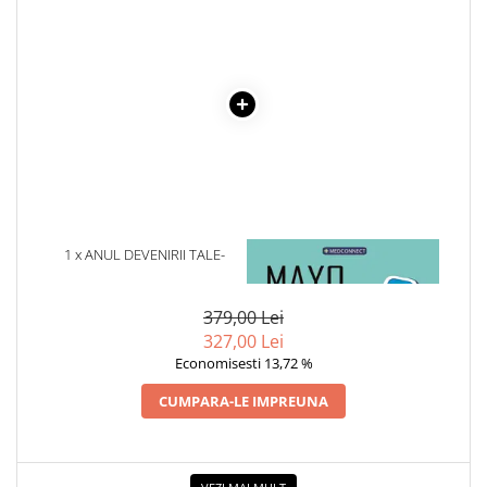
Cadouri
Carti in dar
Carti pentru copii
Beletristica
Literatura Romana
Literatura Universala
Poezie
SF & Fantasy
1 x ANUL DEVENIRII TALE-
1 x MAYO CLINIC. CARTEA
Carte Prescolara, Joc
ANATOL BASARAB
ESENTIALA DESPRE DIABETUL
Carti cartonate
ZAHARAT
379,00 Lei
Descopera lumea
327,00 Lei
Descopera si invata
Economisesti 13,72 %
Din ograda
CUMPARA-LE IMPREUNA
Povesti pe roti
Primele notiuni
Carti de colorat