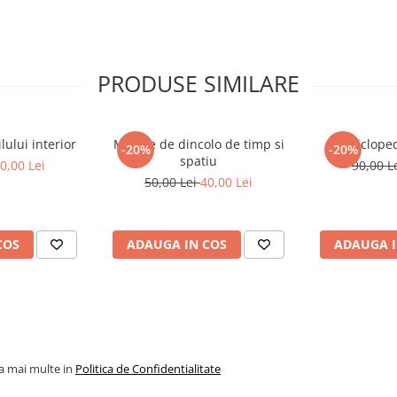
ecat sa se amplifice de la o
i, care te va ajuta sa percepi
a indoiala ca aceasta calatorie pe
am sa ne ajungi din urma.
PRODUSE SIMILARE
ului interior
Mesaje de dincolo de timp si
Encicloped
-20%
-20%
spatiu
0,00 Lei
90,00 L
50,00 Lei
40,00 Lei
COS
ADAUGA IN COS
ADAUGA I
la mai multe in
Politica de Confidentialitate