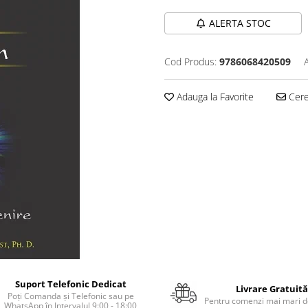
ALERTA STOC
Cod Produs:
9786068420509
Adauga la Favorite
Cere 
Suport Telefonic Dedicat
Livrare Gratuită
Poți Comanda și Telefonic sau pe
Pentru comenzi mai mari de
WhatsApp în Intervalul 9:00 - 18:00