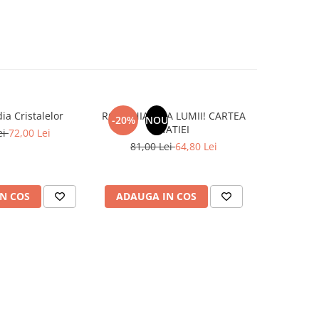
ia Cristalelor
ROMANIA, AXA LUMII! CARTEA
Marea Re
-20%
NOU
NATIEI
Liberta
ei
72,00 Lei
81,00 Lei
64,80 Lei
N COS
ADAUGA IN COS
ADAUG