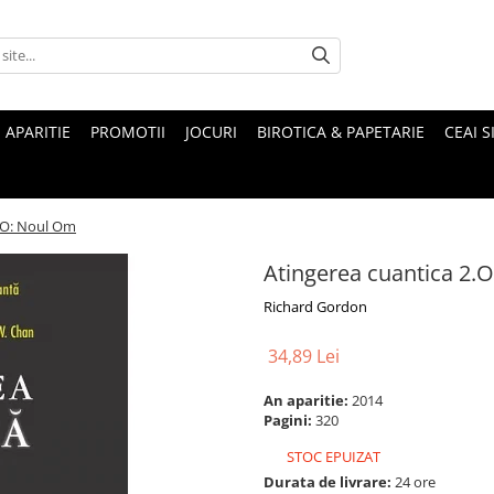
 APARITIE
PROMOTII
JOCURI
BIROTICA & PAPETARIE
CEAI S
2.O: Noul Om
Atingerea cuantica 2.
Richard Gordon
34,89 Lei
An aparitie:
2014
Pagini:
320
STOC EPUIZAT
Durata de livrare:
24 ore