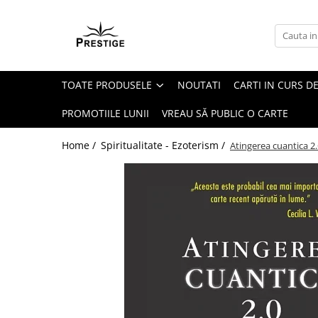
Toate Produsele
Noutati
TOATE PRODUSELE
NOUTATI
CARTI IN CURS DE
Promotii
Pachete Speciale Carti
PROMOTIILE LUNII
VREAU SĂ PUBLIC O CARTE
Spiritualitate - Ezoterism
Home /
Spiritualitate - Ezoterism /
Atingerea cuantica 
AngelConnection
Arte Divinatorii
Astrologie
Chiromantie
Dezvoltare Spirituala
KidConnection
Minte Corp
New Illuminati Files