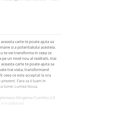
a, aceasta carte te poate ajuta sa
umane si a potentialului acesteia.
tu te vei transforma in ceea ce
e un nivel nou al realitatii, mai
, aceasta carte te poate ajuta sa
oate trai viata, transformand
lt ceea ce este acceptat la ora
prezent. Fara sa ii luam in
asta lume: Lumea Noua.
exploreaza Atingerea Cuantica 2.0
 mai palpitant.
uctive, astfel incat cititorii nu
steia, intelegand plenar mesajul
ste lucrari, fiecare cuvant pe
e entuziasm. In acest fel, starea de