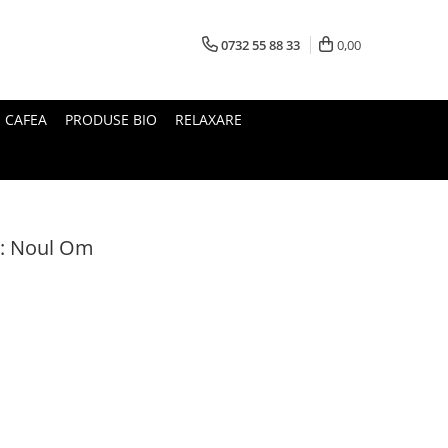
0732 55 88 33
0,00
I CAFEA
PRODUSE BIO
RELAXARE
O: Noul Om