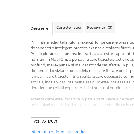
Masaj
MedConnect
Medicina & Farmacie
Caracteristici
Review-uri
(0)
Descriere
Medicina Pentru Toti
SealfHealing
Prin intermediul tehnicilor si exercitiilor pe care le prezint
dobandesti o intelegere practica extinsa a realitatii fiintei 
Sport
Prin explorarea si punerea in practica a acestor capacitati, 
noi numim Noul Om, o persoana care traieste si actioneaza p
Starea de bine
profund, mai expansiv si mai datator de satisfactie. In plus
Terapii Alternative
dobandesti o viziune noua a felului in care fiecare om isi p
lumea in care traieste intr-o realitate care depaseste cu mu
AudioBook
actuala, inclusiv natura umana asa cum este inteleasa ea in 
Beletristica
deradere pe ceilalti exploratori ai istoriei, noi numim ace
Biografii, Memorii, Jurnale
Aceasta carte este impartita in patru parti. Fiecare parte 
Carti erotice
pe un nivel mai profund decat cele precedente, din ce in ce
Carti pentru Adolescenti, Young
Multi autori de carti incep gradual, cu multe materiale introd
Adult
descopera ideile centrale ale cartii decat pe la mijlocul ace
VEZI MAI MULT
Crime, Thriller, Mistery
cartii abia dupa ce o termina de citit. Spre deosebire de ace
Informatii conformitate produs
care il vei citi in cartea noastra va fi inedit si te va umple d