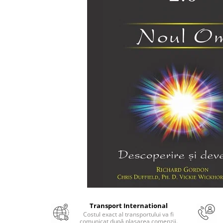
Numerologie
Paranormal
Parapsihologie
Ramtha
Audiobook
ReConnect
Religie
Crestinism
ScienceConnection
SelfConnect
SelfHealing
Vindecare Spirituala
Sanatate
Diete
Transport International
Gastronomik
Costul exact al transportului va fi
comunicat după plasarea comenzii.