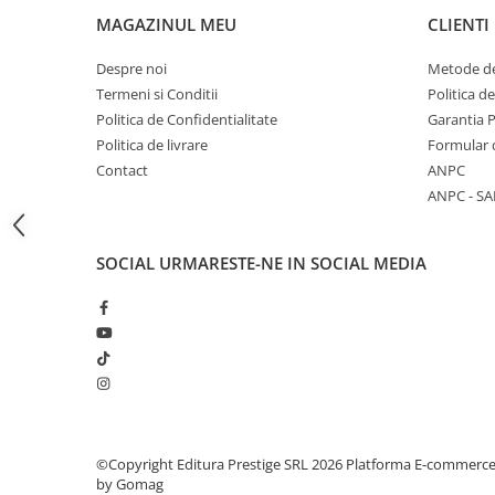
Articole Birotica
MAGAZINUL MEU
CLIENTI
Accesorii Arhivare
Despre noi
Metode de
Calculator
Termeni si Conditii
Politica d
Hartie si Accesorii
Politica de Confidentialitate
Garantia 
Instrumente de scris
Politica de livrare
Formular 
Organizare si Arhivare
Contact
ANPC
Seturi birotica
ANPC - SA
Articole scolare
Arta
SOCIAL
URMARESTE-NE IN SOCIAL MEDIA
Caiete si Carnetele scolare
Coperti, Mape, Etichete
Ghiozdane si Penare scolare
Instrumente de scris
Instrumente si Truse Geometrie
Seturi scolare
Calculator
©Copyright Editura Prestige SRL 2026
Platforma E-commerc
by Gomag
Consumabile & Accesorii