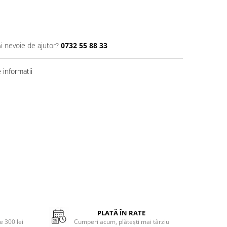
Ai nevoie de ajutor?
0732 55 88 33
informatii
PLATĂ ÎN RATE
 300 lei
Cumperi acum, plătești mai târziu