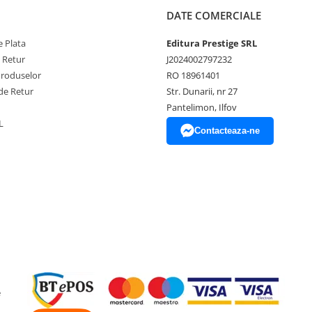
DATE COMERCIALE
 Plata
Editura Prestige SRL
e Retur
J2024002797232
Produselor
RO 18961401
de Retur
Str. Dunarii, nr 27
Pantelimon, Ilfov
L
Contacteaza-ne
e