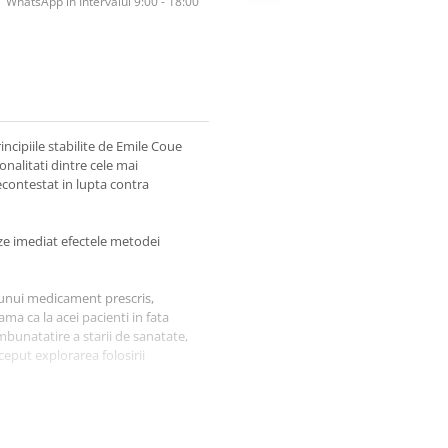
WhatsApp în Intervalul 9:00 - 18:00
incipiile stabilite de Emile Coue
nalitati dintre cele mai
necontestat in lupta contra
eze imediat efectele metodei
 unui medicament prescris,
ama ca la acei pacienti in fata
bunatatire a starii de sanatate,
ceput explorarea folosirii
. A descoperit ca subiectii nu
ortant, ca efectele hipnozei