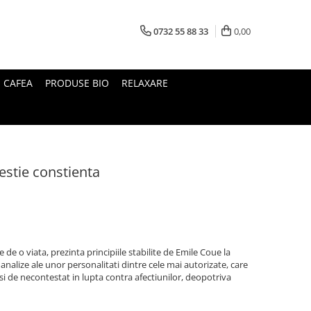
0732 55 88 33
0,00
I CAFEA
PRODUSE BIO
RELAXARE
estie constienta
 de o viata, prezinta principiile stabilite de Emile Coue la
nalize ale unor personalitati dintre cele mai autorizate, care
 si de necontestat in lupta contra afectiunilor, deopotriva