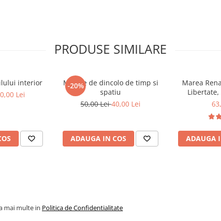
fel a ajuns in cele din urma la
 il posedam cu totii din nastere
il mic se joaca cu zornaitoarea
 sau inconstient, poate rani sau
 autosugestia este folosita cu
PRODUSE SIMILARE
ului interior
Mesaje de dincolo de timp si
Marea Renas
-20%
spatiu
Libertate,
0,00 Lei
50,00 Lei
40,00 Lei
63
COS
ADAUGA IN COS
ADAUGA I
la mai multe in
Politica de Confidentialitate