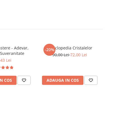
tere - Adevar,
Enciclopedia Cristalelor
ROMANIA, 
-20%
-20%
 Suveranitate
90,00 Lei
72,00 Lei
,43 Lei
81,0
N COS
ADAUGA IN COS
ADAUG