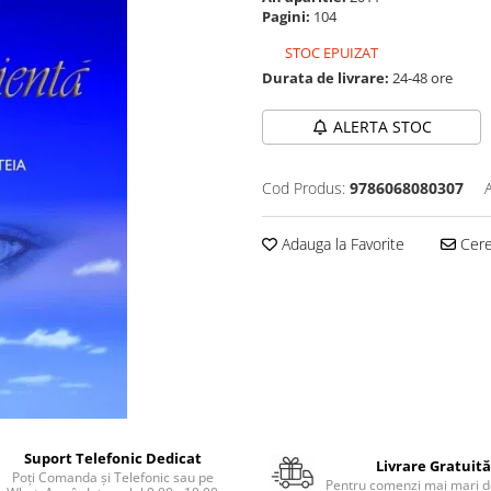
Pagini:
104
STOC EPUIZAT
Durata de livrare:
24-48 ore
ALERTA STOC
Cod Produs:
9786068080307
Adauga la Favorite
Cere 
Suport Telefonic Dedicat
Livrare Gratuită
Poți Comanda și Telefonic sau pe
Pentru comenzi mai mari de