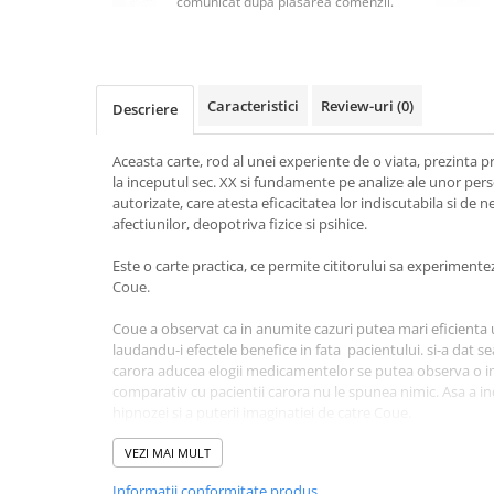
comunicat după plasarea comenzii.
Masaj
MedConnect
Medicina & Farmacie
Caracteristici
Review-uri
(0)
Descriere
Medicina Pentru Toti
SealfHealing
Aceasta carte, rod al unei experiente de o viata, prezinta pr
la inceputul sec. XX si fundamente pe analize ale unor perso
Sport
autorizate, care atesta eficacitatea lor indiscutabila si de 
Starea de bine
afectiunilor, deopotriva fizice si psihice.
Terapii Alternative
Este o carte practica, ce permite cititorului sa experiment
Coue.
AudioBook
Beletristica
Coue a observat ca in anumite cazuri putea mari eficienta
Biografii, Memorii, Jurnale
laudandu-i efectele benefice in fata pacientului. si-a dat se
carora aducea elogii medicamentelor se putea observa o im
Carti erotice
comparativ cu pacientii carora nu le spunea nimic. Asa a in
hipnozei si a puterii imaginatiei de catre Coue.
Carti pentru Adolescenti, Young
Adult
Metoda sa initiala de a-si trata pacientii se baza pe hipnoza
VEZI MAI MULT
Crime, Thriller, Mistery
puteau fi hipnotizati impotriva vointei lor si ca, si mai imp
Informatii conformitate produs