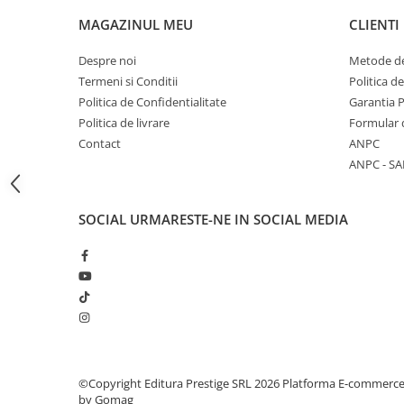
Articole Birotica
MAGAZINUL MEU
CLIENTI
Accesorii Arhivare
Calculator
Despre noi
Metode de
Termeni si Conditii
Politica d
Hartie si Accesorii
Politica de Confidentialitate
Garantia 
Instrumente de scris
Politica de livrare
Formular 
Organizare si Arhivare
Contact
ANPC
Seturi birotica
ANPC - SA
Articole scolare
Arta
SOCIAL
URMARESTE-NE IN SOCIAL MEDIA
Caiete si Carnetele scolare
Coperti, Mape, Etichete
Ghiozdane si Penare scolare
Instrumente de scris
Instrumente si Truse Geometrie
Seturi scolare
Calculator
©Copyright Editura Prestige SRL 2026
Platforma E-commerc
Consumabile & Accesorii
by Gomag