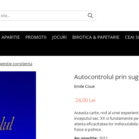
 APARITIE
PROMOTII
JOCURI
BIROTICA & PAPETARIE
CEAI S
ugestie constienta
Autocontrolul prin sug
Emile Coue
24,00 Lei
Aceasta carte, rod al unei experiente
inceputul sec. XX si fundamente pe a
atesta eficacitatea lor indiscutabila
fizice si psihice.
An aparitie:
2011