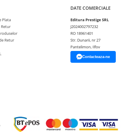
DATE COMERCIALE
 Plata
Editura Prestige SRL
e Retur
J2024002797232
Produselor
RO 18961401
de Retur
Str. Dunarii, nr 27
Pantelimon, Ilfov
L
Contacteaza-ne
e