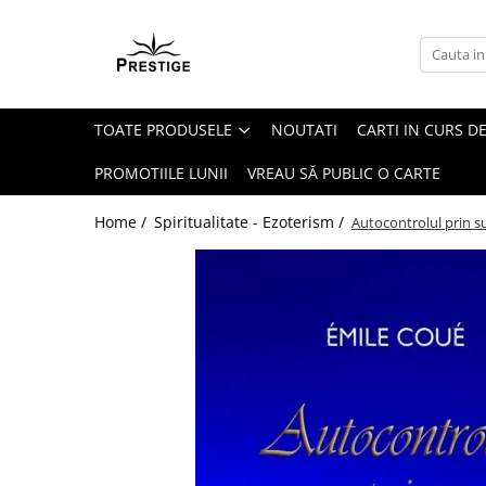
Toate Produsele
Noutati
TOATE PRODUSELE
NOUTATI
CARTI IN CURS DE
Promotii
Pachete Speciale Carti
PROMOTIILE LUNII
VREAU SĂ PUBLIC O CARTE
Spiritualitate - Ezoterism
Home /
Spiritualitate - Ezoterism /
Autocontrolul prin s
AngelConnection
Arte Divinatorii
Astrologie
Chiromantie
Dezvoltare Spirituala
KidConnection
Minte Corp
New Illuminati Files