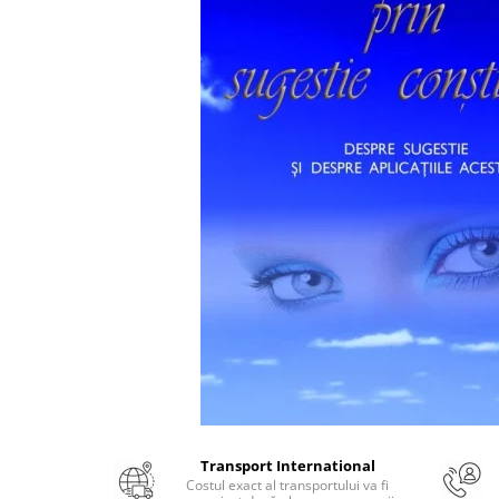
Numerologie
Paranormal
Parapsihologie
Ramtha
Audiobook
ReConnect
Religie
Crestinism
ScienceConnection
SelfConnect
SelfHealing
Vindecare Spirituala
Sanatate
Diete
Transport International
Gastronomik
Costul exact al transportului va fi