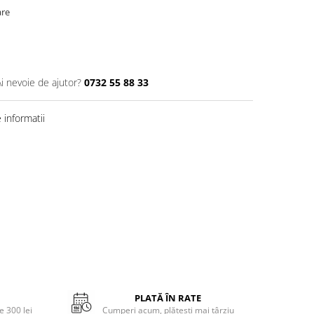
are
Ai nevoie de ajutor?
0732 55 88 33
informatii
PLATĂ ÎN RATE
 300 lei
Cumperi acum, plătești mai târziu