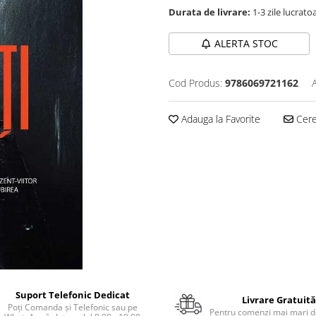
Durata de livrare:
1-3 zile lucrato
ALERTA STOC
Cod Produs:
9786069721162
Adauga la Favorite
Cere 
Suport Telefonic Dedicat
Livrare Gratuită
Poți Comanda și Telefonic sau pe
Pentru comenzi mai mari de