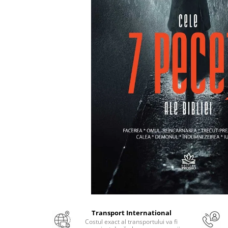
Numerologie
Paranormal
Parapsihologie
Ramtha
Audiobook
ReConnect
Religie
Crestinism
ScienceConnection
SelfConnect
SelfHealing
Vindecare Spirituala
Sanatate
Diete
Transport International
Gastronomik
Costul exact al transportului va fi