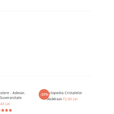
tere - Adevar,
Enciclopedia Cristalelor
ROMANIA, 
-20%
-20%
 Suveranitate
90,00 Lei
72,00 Lei
,43 Lei
81,0