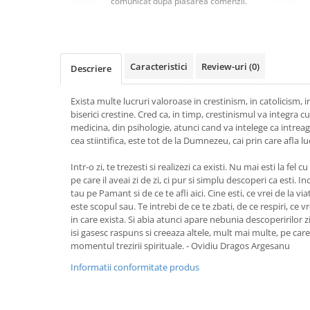
comunicat după plasarea comenzii.
Masaj
MedConnect
Medicina & Farmacie
Caracteristici
Review-uri
(0)
Descriere
Medicina Pentru Toti
SealfHealing
Exista multe lucruri valoroase in crestinism, in catolicism, in
biserici crestine. Cred ca, in timp, crestinismul va integra c
Sport
medicina, din psihologie, atunci cand va intelege ca intreaga
Starea de bine
cea stiintifica, este tot de la Dumnezeu, cai prin care afla lu
Terapii Alternative
Intr-o zi, te trezesti si realizezi ca existi. Nu mai esti la fel
pe care il aveai zi de zi, ci pur si simplu descoperi ca esti. I
AudioBook
tau pe Pamant si de ce te afli aici. Cine esti, ce vrei de la vi
Beletristica
este scopul sau. Te intrebi de ce te zbati, de ce respiri, ce 
Biografii, Memorii, Jurnale
in care exista. Si abia atunci apare nebunia descoperirilor zi
isi gasesc raspuns si creeaza altele, mult mai multe, pe care
Carti erotice
momentul trezirii spirituale. - Ovidiu Dragos Argesanu
Carti pentru Adolescenti, Young
Informatii conformitate produs
Adult
Crime, Thriller, Mistery