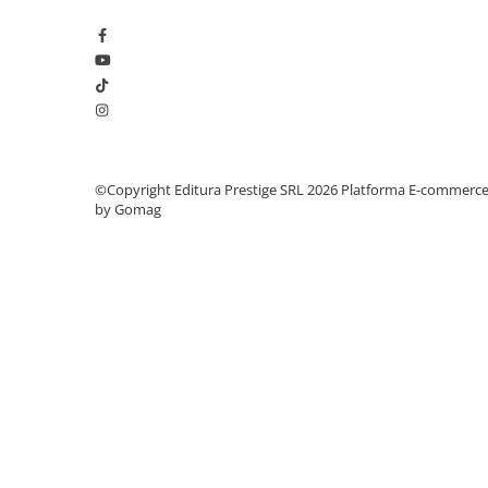
Cadouri
Carti in dar
Carti pentru copii
Beletristica
Literatura Romana
Literatura Universala
©Copyright Editura Prestige SRL 2026
Platforma E-commerc
Poezie
by Gomag
SF & Fantasy
Carte Prescolara, Joc
Carti cartonate
Descopera lumea
Descopera si invata
Din ograda
Povesti pe roti
Primele notiuni
Carti de colorat