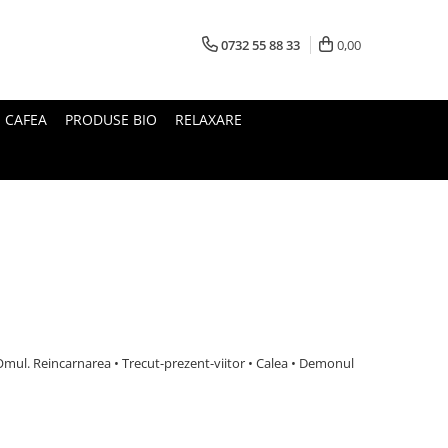
0732 55 88 33
0,00
I CAFEA
PRODUSE BIO
RELAXARE
i
 • Omul. Reincarnarea • Trecut-prezent-viitor • Calea • Demonul