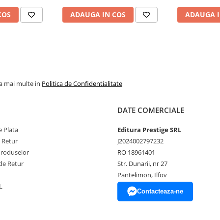
COS
ADAUGA IN COS
ADAUGA I
la mai multe in
Politica de Confidentialitate
DATE COMERCIALE
 Plata
Editura Prestige SRL
e Retur
J2024002797232
Produselor
RO 18961401
de Retur
Str. Dunarii, nr 27
Pantelimon, Ilfov
L
Contacteaza-ne