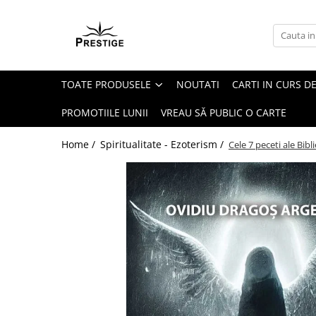
Toate Produsele
Noutati
TOATE PRODUSELE
NOUTATI
CARTI IN CURS DE
Promotii
Pachete Speciale Carti
PROMOTIILE LUNII
VREAU SĂ PUBLIC O CARTE
Spiritualitate - Ezoterism
Home /
Spiritualitate - Ezoterism /
Cele 7 peceti ale Bibli
AngelConnection
Arte Divinatorii
Astrologie
Chiromantie
Dezvoltare Spirituala
KidConnection
Minte Corp
New Illuminati Files