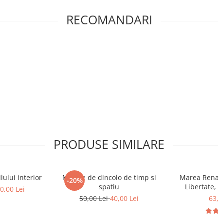
RECOMANDARI
PRODUSE SIMILARE
ului interior
Mesaje de dincolo de timp si
Marea Renas
-20%
spatiu
Libertate,
0,00 Lei
50,00 Lei
40,00 Lei
63