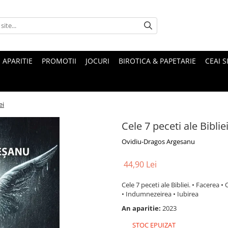
 APARITIE
PROMOTII
JOCURI
BIROTICA & PAPETARIE
CEAI S
ei
Cele 7 peceti ale Biblie
Ovidiu-Dragos Argesanu
44,90 Lei
Cele 7 peceti ale Bibliei. • Facerea
• Indumnezeirea • Iubirea
An aparitie:
2023
STOC EPUIZAT