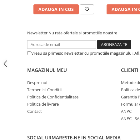
Articole Birotica
ADAUGA IN COS
ADAUGA IN 
Accesorii Arhivare
Calculator
Hartie si Accesorii
Newsletter
Nu rata ofertele si promotiile noastre
Instrumente de scris
Organizare si Arhivare
Vreau sa primesc newsletter cu promotiile magazinului. Af
Seturi birotica
Articole scolare
MAGAZINUL MEU
CLIENTI
Arta
Caiete si Carnetele scolare
Despre noi
Metode de
Coperti, Mape, Etichete
Termeni si Conditii
Politica d
Ghiozdane si Penare scolare
Politica de Confidentialitate
Garantia 
Instrumente de scris
Politica de livrare
Formular 
Contact
ANPC
Instrumente si Truse Geometrie
ANPC - SA
Seturi scolare
Calculator
SOCIAL
URMARESTE-NE IN SOCIAL MEDIA
Consumabile & Accesorii