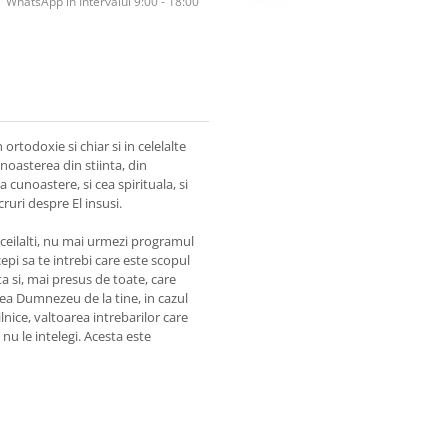
WhatsApp în Intervalul 9:00 - 18:00
 ortodoxie si chiar si in celelalte
unoasterea din stiinta, din
 cunoastere, si cea spirituala, si
cruri despre El insusi.
 cu ceilalti, nu mai urmezi programul
ncepi sa te intrebi care este scopul
ata si, mai presus de toate, care
vrea Dumnezeu de la tine, in cazul
lnice, valtoarea intrebarilor care
 nu le intelegi. Acesta este