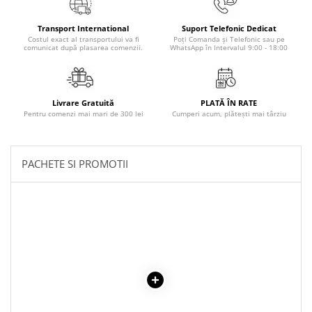
Literatura Romana
Literatura Universala
Transport International
Suport Telefonic Dedicat
Costul exact al transportului va fi
Poți Comanda și Telefonic sau pe
comunicat după plasarea comenzii.
WhatsApp în Intervalul 9:00 - 18:00
Poezie
Romane de dragoste, Carti
romantice
Livrare Gratuită
PLATĂ ÎN RATE
Senzatii/Dragoste
Pentru comenzi mai mari de 300 lei
Cumperi acum, plătești mai târziu
Senzatii/Erotic
Senzatii/Suspans
PACHETE SI PROMOTII
Senzatii/Thriller
SF & Fantasy
Teatru
Teens Book Club
Umor
Birotica & Papetarie
Adezivi si benzi adezive