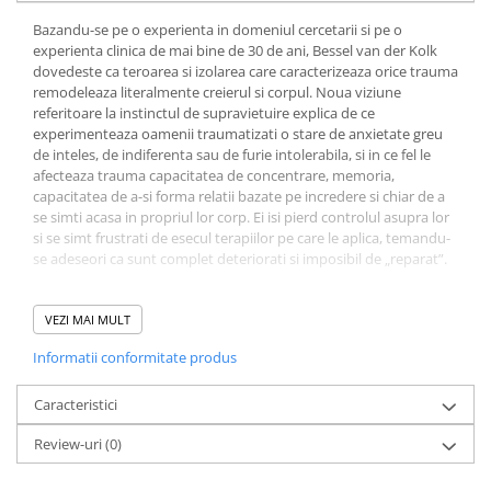
Bazandu-se pe o experienta in domeniul cercetarii si pe o
Elevi de 10 plus
experienta clinica de mai bine de 30 de ani, Bessel van der Kolk
Lecturi Scolare
dovedeste ca teroarea si izolarea care caracterizeaza orice trauma
Lumea Copilariei
remodeleaza literalmente creierul si corpul. Noua viziune
referitoare la instinctul de supravietuire explica de ce
Ma pregatesc pentru scoala
experimenteaza oamenii traumatizati o stare de anxietate greu
de inteles, de indiferenta sau de furie intolerabila, si in ce fel le
Manuale - Carte Scolara
afecteaza trauma capacitatea de concentrare, memoria,
Clasa a II-a
capacitatea de a-si forma relatii bazate pe incredere si chiar de a
se simti acasa in propriul lor corp. Ei isi pierd controlul asupra lor
Clasa a III-a
si se simt frustrati de esecul terapiilor pe care le aplica, temandu-
Clasa a IV-a
se adeseori ca sunt complet deteriorati si imposibil de „reparat”.
Clasa a V-a
Cartea Corpul nu uita niciodata prezinta povestea inspirata a
Clasa a VI-a
unui grup de terapeuti si de oameni de stiinta – impreuna cu
VEZI MAI MULT
Clasa a VII-a
pacientii lor curajosi si demni de toata admiratia – care au
Informatii conformitate produs
incercat sa integreze cele mai recente progrese in domeniul
Clasa a VIII-a
stiintei cerebrale, al studierii atasamentelor si al constiintei
Clasa I
corporale, creand tratamente capabile sa ii elibereze pe
Caracteristici
Clasa pregatitoare
supravietuitorii traumelor de tirania trecutului. Aceste noi
Review-uri
(0)
modalitati terapeutice activeaza neuroplasticitatea naturala a
Limbi Straine
creierului, restructurand functiile perturbate si recladind pas cu
Povesti
pas capacitatea „de a sti ceea ce stii si de a simti ceea ce simti”. In