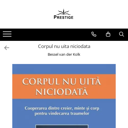
Toate Produsele
Noutati
Promotii
Pachete Speciale Carti
Corpul nu uita niciodata
Spiritualitate - Ezoterism
Bessel van der Kolk
AngelConnection
Arte Divinatorii
Astrologie
Chiromantie
Dezvoltare Spirituala
KidConnection
Minte Corp
New Illuminati Files