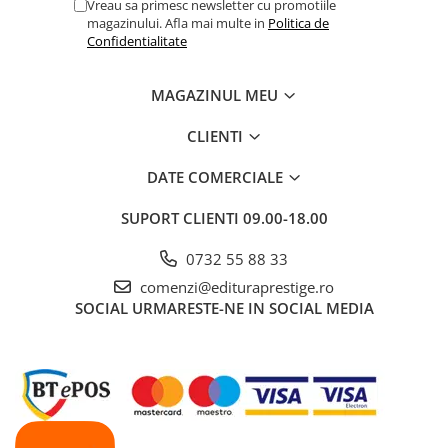
Vreau sa primesc newsletter cu promotiile
Dezvoltarea Afacerilor
magazinului. Afla mai multe in
Politica de
Confidentialitate
Parenting & Familie
Psihologie, Psihanaliza
MAGAZINUL MEU
PSYCONNECT
CLIENTI
Sexualitate
Istorie
DATE COMERCIALE
Istorie & Filosofie
SUPORT CLIENTI
09.00-18.00
Istorii Secrete
0732 55 88 33
Mituri si Legende
comenzi@edituraprestige.ro
Tot Adevarul
SOCIAL
URMARESTE-NE IN SOCIAL MEDIA
Jocuri
Casute de papusi si mobilier
Creativitate
Educative
BrainBox