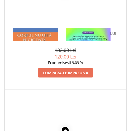
Cadouri
Carti in dar
Carti pentru copii
Beletristica
1 x CORPUL NU UITA
1 x VINDECAREA COPILULUI
NICIODATA
INTERIOR
Literatura Romana
Literatura Universala
132,00 Lei
Poezie
120,00 Lei
SF & Fantasy
Economisesti 9,09 %
Carte Prescolara, Joc
CUMPARA-LE IMPREUNA
Carti cartonate
Descopera lumea
Descopera si invata
Din ograda
Povesti pe roti
Primele notiuni
Carti de colorat