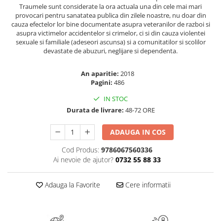
Masaj
Traumele sunt considerate la ora actuala una din cele mai mari
provocari pentru sanatatea publica din zilele noastre, nu doar din
MedConnect
cauza efectelor lor bine documentate asupra veteranilor de razboi si
asupra victimelor accidentelor si crimelor, ci si din cauza violentei
Medicina & Farmacie
sexuale si familiale (adeseori ascunsa) si a comunitatilor si scolilor
devastate de abuzuri, neglijare si dependenta.
Medicina Pentru Toti
SealfHealing
An aparitie:
2018
Pagini:
486
Sport
Starea de bine
IN STOC
Durata de livrare:
48-72 ORE
Terapii Alternative
AudioBook
ADAUGA IN COS
Beletristica
Cod Produs:
9786067560336
Biografii, Memorii, Jurnale
Ai nevoie de ajutor?
0732 55 88 33
Carti erotice
Adauga la Favorite
Cere informatii
Carti pentru Adolescenti, Young
Adult
Crime, Thriller, Mistery