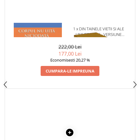
Articole Birotica
Accesorii Arhivare
Calculator
1 x CORPUL NU UITA
1 x DIN TAINELE VIETII SI ALE
Hartie si Accesorii
NICIODATA
UNIVERSULUI - VERSIUNE
Instrumente de scris
ORIGINALA DIN 1939.
Organizare si Arhivare
VOLUMELE I-III. CUTIE DE
222,00 Lei
COLECTIE -SCARLAT
177,00 Lei
Seturi birotica
DEMETRESCU
Economisesti 20,27 %
Articole scolare
CUMPARA-LE IMPREUNA
Arta
Caiete si Carnetele scolare
Coperti, Mape, Etichete
Ghiozdane si Penare scolare
Instrumente de scris
Instrumente si Truse Geometrie
Seturi scolare
Calculator
Consumabile & Accesorii