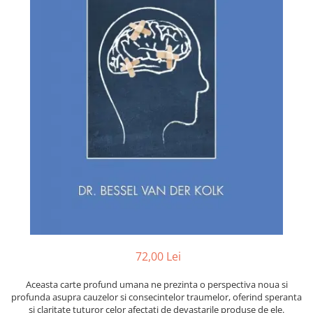
Numerologie
Paranormal
Parapsihologie
Ramtha
Audiobook
ReConnect
Religie
Crestinism
ScienceConnection
SelfConnect
SelfHealing
Vindecare Spirituala
72,00 Lei
Sanatate
Diete
Aceasta carte profund umana ne prezinta o perspectiva noua si
profunda asupra cauzelor si consecintelor traumelor, oferind speranta
Gastronomik
si claritate tuturor celor afectati de devastarile produse de ele.