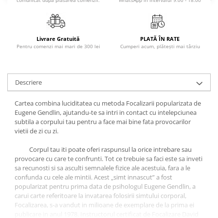
comunicat după plasarea comenzii.
WhatsApp în Intervalul 9:00 - 18:00
Povesti ilustrate
Povesti - Basme - Legende
Realitatea Augmentata
Livrare Gratuită
PLATĂ ÎN RATE
Pentru comenzi mai mari de 300 lei
Cumperi acum, plătești mai târziu
Religie pentru copii
ScienceConnection
TP ROLL
Descriere
Cartea combina luciditatea cu metoda Focalizarii popularizata de
Eugene Gendlin, ajutandu-te sa intri in contact cu intelepciunea
subtila a corpului tau pentru a face mai bine fata provocarilor
vietii de zi cu zi.
Corpul tau iti poate oferi raspunsul la orice intrebare sau
provocare cu care te confrunti. Tot ce trebuie sa faci este sa inveti
sa recunosti si sa asculti semnalele fizice ale acestuia, fara a le
confunda cu cele ale mintii. Acest „simt innascut” a fost
popularizat pentru prima data de psihologul Eugene Gendlin, a
carui carte referitoare la invatarea folosirii simtului corporal,
Focalizarea, s-a vandut in milioane de exemplare de la prima ei
publicare in anul 1978. Instructorul certificat de Focalizare David