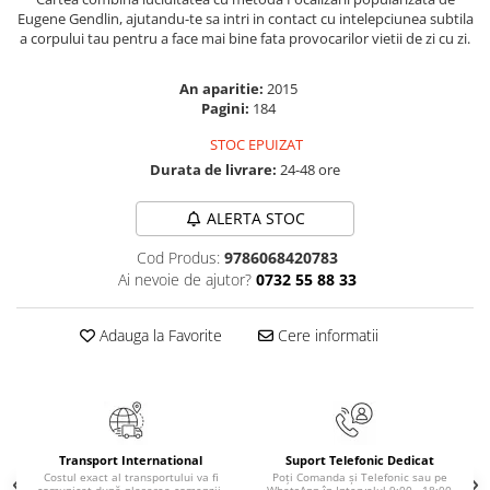
Eugene Gendlin, ajutandu-te sa intri in contact cu intelepciunea subtila
Elevi de 10 plus
a corpului tau pentru a face mai bine fata provocarilor vietii de zi cu zi.
Lecturi Scolare
Lumea Copilariei
An aparitie:
2015
Pagini:
184
Ma pregatesc pentru scoala
STOC EPUIZAT
Manuale - Carte Scolara
Durata de livrare:
24-48 ore
Clasa a II-a
Clasa a III-a
ALERTA STOC
Clasa a IV-a
Cod Produs:
9786068420783
Clasa a V-a
Ai nevoie de ajutor?
0732 55 88 33
Clasa a VI-a
Clasa a VII-a
Adauga la Favorite
Cere informatii
Clasa a VIII-a
Clasa I
Clasa pregatitoare
Limbi Straine
Transport International
Suport Telefonic Dedicat
Povesti
Costul exact al transportului va fi
Poți Comanda și Telefonic sau pe