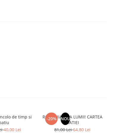
ncolo de timp si
ROMANIA, AXA LUMII! CARTEA
Enciclo
-20%
NOU
-20%
patiu
NATIEI
90,0
ei
40,00 Lei
81,00 Lei
64,80 Lei