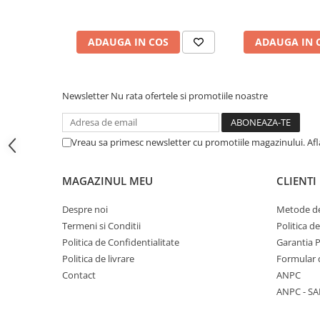
de colectie -Scarlat Demetrescu
Articole Birotica
Accesorii Arhivare
ADAUGA IN COS
ADAUGA IN 
Calculator
Hartie si Accesorii
Instrumente de scris
Newsletter
Nu rata ofertele si promotiile noastre
Organizare si Arhivare
Seturi birotica
Articole scolare
Vreau sa primesc newsletter cu promotiile magazinului. Af
Arta
MAGAZINUL MEU
CLIENTI
Caiete si Carnetele scolare
Coperti, Mape, Etichete
Despre noi
Metode de
Ghiozdane si Penare scolare
Termeni si Conditii
Politica d
Instrumente de scris
Politica de Confidentialitate
Garantia 
Instrumente si Truse Geometrie
Politica de livrare
Formular 
Seturi scolare
Contact
ANPC
ANPC - SA
Calculator
Consumabile & Accesorii