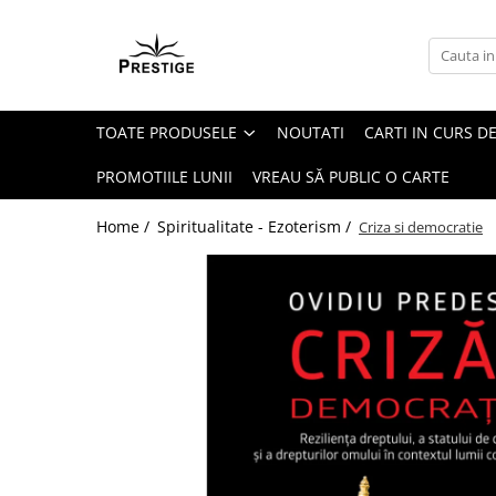
Toate Produsele
Noutati
TOATE PRODUSELE
NOUTATI
CARTI IN CURS DE
Promotii
Pachete Speciale Carti
PROMOTIILE LUNII
VREAU SĂ PUBLIC O CARTE
Spiritualitate - Ezoterism
Home /
Spiritualitate - Ezoterism /
Criza si democratie
AngelConnection
Arte Divinatorii
Astrologie
Chiromantie
Dezvoltare Spirituala
KidConnection
Minte Corp
New Illuminati Files