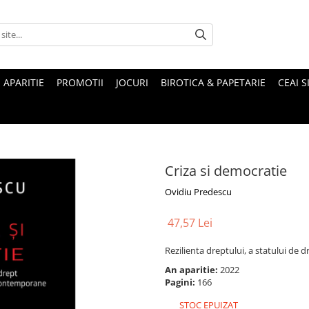
 APARITIE
PROMOTII
JOCURI
BIROTICA & PAPETARIE
CEAI S
Criza si democratie
Ovidiu Predescu
47,57 Lei
Rezilienta dreptului, a statului de 
An aparitie:
2022
Pagini:
166
STOC EPUIZAT