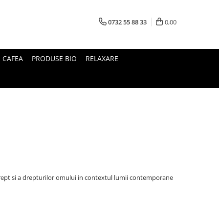
0732 55 88 33
0,00
I CAFEA
PRODUSE BIO
RELAXARE
drept si a drepturilor omului in contextul lumii contemporane