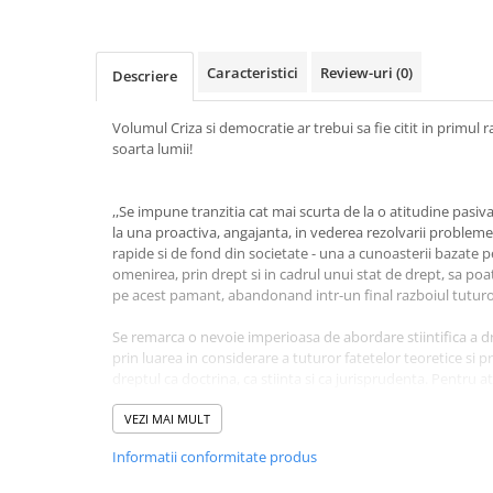
Masaj
MedConnect
Caracteristici
Review-uri
(0)
Descriere
Medicina & Farmacie
Medicina Pentru Toti
Volumul Criza si democratie ar trebui sa fie citit in primul r
soarta lumii!
SealfHealing
Sport
,,Se impune tranzitia cat mai scurta de la o atitudine pasiv
Starea de bine
la una proactiva, angajanta, in vederea rezolvarii probleme
Terapii Alternative
rapide si de fond din societate - una a cunoasterii bazate pe
omenirea, prin drept si in cadrul unui stat de drept, sa po
AudioBook
pe acest pamant, abandonand intr-un final razboiul tuturo
Beletristica
Se remarca o nevoie imperioasa de abordare stiintifica a dre
Biografii, Memorii, Jurnale
prin luarea in considerare a tuturor fatetelor teoretice si p
Carti erotice
dreptul ca doctrina, ca stiinta si ca jurisprudenta. Pentru at
impune de urgenta, cum este si in cazul Romaniei, reformular
Carti pentru Adolescenti, Young
ca cercetare stiintifica fundamentala, pentru a face posibila, 
VEZI MAI MULT
Adult
dreptului ca ,,stiinta a spiritului", cu toate consecintele be
Informatii conformitate produs
inclusiv ori mai ales pentru investigatia aplicativa. Socotes
Crime, Thriller, Mistery
interdependenta, contiguitatea si intersectarea dintre cer