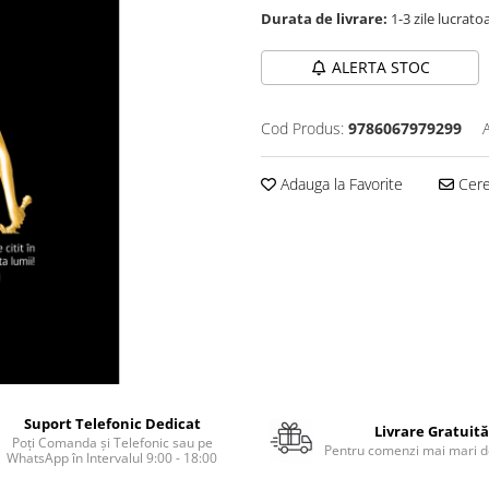
Durata de livrare:
1-3 zile lucrato
ALERTA STOC
Cod Produs:
9786067979299
Adauga la Favorite
Cere 
Suport Telefonic Dedicat
Livrare Gratuită
Poți Comanda și Telefonic sau pe
Pentru comenzi mai mari de
WhatsApp în Intervalul 9:00 - 18:00