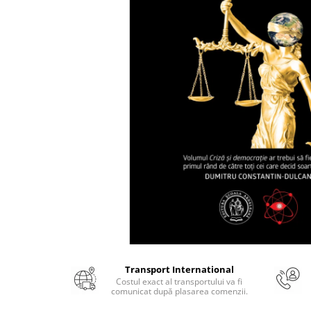
Numerologie
Paranormal
Parapsihologie
Ramtha
Audiobook
ReConnect
Religie
Crestinism
ScienceConnection
SelfConnect
SelfHealing
Vindecare Spirituala
Sanatate
Transport International
Diete
Costul exact al transportului va fi
comunicat după plasarea comenzii.
Gastronomik