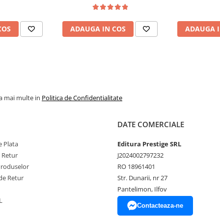
COS
ADAUGA IN COS
ADAUGA I
la mai multe in
Politica de Confidentialitate
DATE COMERCIALE
 Plata
Editura Prestige SRL
e Retur
J2024002797232
Produselor
RO 18961401
de Retur
Str. Dunarii, nr 27
Pantelimon, Ilfov
L
Contacteaza-ne