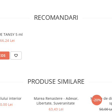
 Intr-o lume aflata in stare de
ge in final omenirea si civilizatia
nuu intre sistemul de drept
RECOMANDARI
enumirea de inchizitorial, si
ioeconomice si reflexele lor
 ultimul rand, investitia publica
 devina una consistenta si pe
LUE TANSY 5 ml
r-amenintari actuale si viitoare
66,24 Lei
COS
PRODUSE SIMILARE
ului interior
Marea Renastere - Adevar,
Mesaje de di
-20%
Libertate, Suveranitate
s
0,00 Lei
63,43 Lei
50,00 L