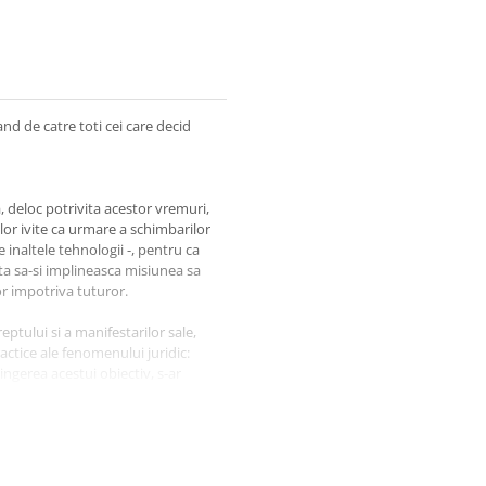
and de catre toti cei care decid
a, deloc potrivita acestor vremuri,
lor ivite ca urmare a schimbarilor
 inaltele tehnologii -, pentru ca
ata sa-si implineasca misiunea sa
r impotriva tuturor.
ptului si a manifestarilor sale,
ractice ale fenomenului juridic:
ingerea acestui obiectiv, s-ar
ea cercetarii stiintifice juridice
in final, intelegerea stiintei
nefice ce rezulta din acest demers,
c ca realitatea actuala impune ca
cetarea fundamentala si cea