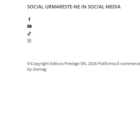
SOCIAL
URMARESTE-NE IN SOCIAL MEDIA
Cadouri
Carti in dar
Carti pentru copii
Beletristica
Literatura Romana
Literatura Universala
Poezie
©Copyright Editura Prestige SRL 2026
Platforma E-commerc
SF & Fantasy
by Gomag
Carte Prescolara, Joc
Carti cartonate
Descopera lumea
Descopera si invata
Din ograda
Povesti pe roti
Primele notiuni
Carti de colorat