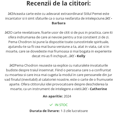
Recenzii de la cititori:
â€žAceasta carte este cu adevarat extraordinara! Stilul Pemei este
incantator si ii simt sfaturile ca o sursa nesfarsita de intelepciune.â€ť
-
Barbara
â€žO carte revelatoare, foarte usor de citit si de pus in practica, care iti
ofera indrumarea de care ai nevoie pentru a trai constient zi de zi.
Pema Chodron isi pune la dispozitie toate cunostintele spirituale,
ajutandu-te sa fii cea mai buna versiune a ta, atat in viata, cat si in
moarte, care se dovedeste mai frumoasa si mai bogata in experiente
decat mi-as fi inchipuit...â€ť
- Kelly
â€žPema Chodron reuseste sa explice cu naturalete invataturile
budiste despre traiul insemnat. Fiind o persoana care s-a confruntat
cu moartea si care inca mai cugeta la modul in care persoanele din jur
vad finalul (inevitabil) al calatoriei noastre, este o carte de o frumusete
aparte. Ofera cititorului idei provocatoare despre deschiderea la
moarte, ca un instrument de intelegere a vietii.â€ť
- Catherine
An aparitie:
2024
IN STOC
Durata de livrare:
1-3 zile lucratoare