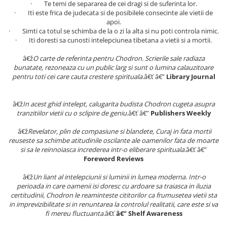
· Te temi de separarea de cei dragi si de suferinta lor.
Povesti ilustrate
· Iti este frica de judecata si de posibilele consecinte ale vietii de
Povesti - Basme - Legende
apoi.
· Simti ca totul se schimba de la o zi la alta si nu poti controla nimic.
Realitatea Augmentata
· Iti doresti sa cunosti intelepciunea tibetana a vietii si a mortii.
Religie pentru copii
â€ž
O carte de referinta pentru Chodron. Scrierile sale radiaza
ScienceConnection
bunatate, rezoneaza cu un public larg si sunt o lumina calauzitoare
pentru toti cei care cauta crestere spirituala
.â€ť â€”
Library Journal
TP ROLL
â€ž
In acest ghid intelept, calugarita budista Chodron cugeta asupra
tranzitiilor vietii cu o sclipire de geniu
.â€ť â€”
Publishers Weekly
â€ž
Revelator, plin de compasiune si blandete, Curaj in fata mortii
reuseste sa schimbe atitudinile oscilante ale oamenilor fata de moarte
si sa le reinnoiasca increderea intr-o eliberare spirituala
.â€ť â€”
Foreword Reviews
â€ž
Un liant al intelepciunii si luminii in lumea moderna. Intr-o
perioada in care oamenii isi doresc cu ardoare sa traiasca in iluzia
certitudinii, Chodron le reaminteste cititorilor ca frumusetea vietii sta
in imprevizibilitate si in renuntarea la controlul realitatii, care este si va
fi mereu fluctuanta
.â€ť
â€” Shelf Awareness