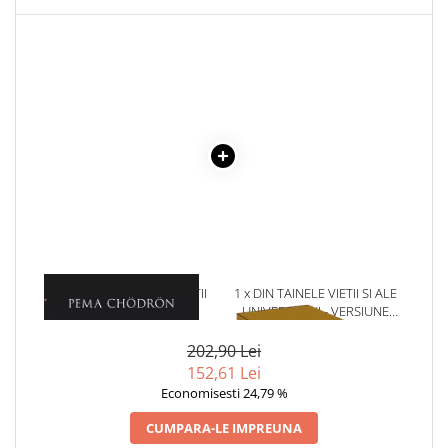
1 x CURAJ IN FATA MORTII
1 x DIN TAINELE VIETII SI ALE
UNIVERSULUI - VERSIUNE
ORIGINALA DIN 1939.
VOLUMELE I-III. CUTIE DE
202,90 Lei
COLECTIE -SCARLAT
152,61 Lei
DEMETRESCU
Economisesti 24,79 %
CUMPARA-LE IMPREUNA