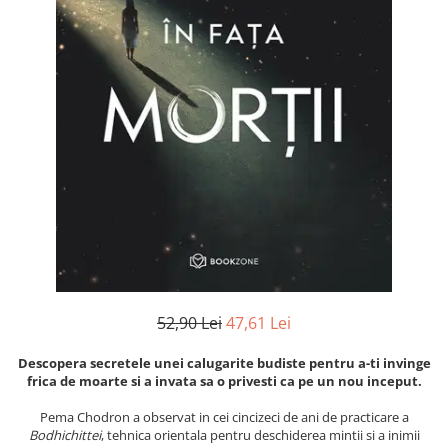
Instrumente de scris
Puzzle-uri
COLOREAZA CU PRIETENII
Audiobook
Instrumente si Truse Geometrie
Senzatii/Thriller
De colorat
Puzzle
ReConnect
Seturi scolare
Pot desena minunat
SF & Fantasy
Puzzle 3D Lemn
Religie
Calculator
Sa coloram cu Nicol
Teatru
Crestinism
Consumabile & Accesorii
Carti educative
Teens Book Club
ScienceConnection
Codul copiilor de succes
Umor
SelfConnect
Copii 0-7 ani
SelfHealing
Clubul Premiantilor
Vindecare Spirituala
Super pitici 2-5 ani
Culegeri Auxiliare
Dezvoltare personala
Dictionare
52,90 Lei
47,61 Lei
Enciclopedii
Descopera secretele unei calugarite budiste pentru a-ti invinge
Kids Book Club
frica de moarte si a invata sa o privesti ca pe un nou inceput.
Legende istorice
Pema Chodron a observat in cei cincizeci de ani de practicare a
Bodhichittei
, tehnica orientala pentru deschiderea mintii si a inimii
Literatura Scolara