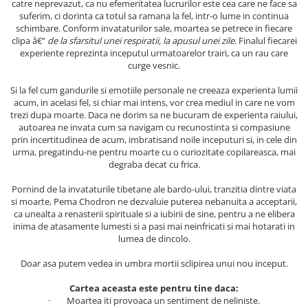
catre neprevazut, ca nu efemeritatea lucrurilor este cea care ne face sa
suferim, ci dorinta ca totul sa ramana la fel, intr-o lume in continua
Elevi de 10 plus
schimbare. Conform invataturilor sale, moartea se petrece in fiecare
Lecturi Scolare
clipa â€“
de la sfarsitul unei respiratii, la apusul unei zile
. Finalul fiecarei
Lumea Copilariei
experiente reprezinta inceputul urmatoarelor trairi, ca un rau care
curge vesnic.
Ma pregatesc pentru scoala
Si la fel cum gandurile si emotiile personale ne creeaza experienta lumii
Manuale - Carte Scolara
acum, in acelasi fel, si chiar mai intens, vor crea mediul in care ne vom
trezi dupa moarte. Daca ne dorim sa ne bucuram de experienta raiului,
Clasa a II-a
autoarea ne invata cum sa navigam cu recunostinta si compasiune
Clasa a III-a
prin incertitudinea de acum, imbratisand noile inceputuri si, in cele din
urma, pregatindu-ne pentru moarte cu o curiozitate copilareasca, mai
Clasa a IV-a
degraba decat cu frica.
Clasa a V-a
Clasa a VI-a
Pornind de la invataturile tibetane ale bardo-ului, tranzitia dintre viata
si moarte, Pema Chodron ne dezvaluie puterea nebanuita a acceptarii,
Clasa a VII-a
ca unealta a renasterii spirituale si a iubirii de sine, pentru a ne elibera
Clasa a VIII-a
inima de atasamente lumesti si a pasi mai neinfricati si mai hotarati in
lumea de dincolo.
Clasa I
Clasa pregatitoare
Doar asa putem vedea in umbra mortii sclipirea unui nou inceput.
Limbi Straine
Cartea aceasta este pentru tine daca:
Povesti
· Moartea iti provoaca un sentiment de neliniste.