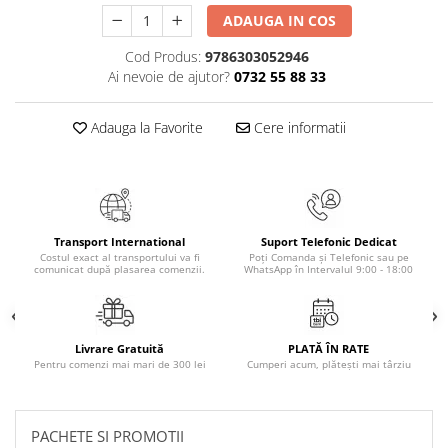
ADAUGA IN COS
Cod Produs:
9786303052946
Ai nevoie de ajutor?
0732 55 88 33
Adauga la Favorite
Cere informatii
Transport International
Suport Telefonic Dedicat
Costul exact al transportului va fi
Poți Comanda și Telefonic sau pe
comunicat după plasarea comenzii.
WhatsApp în Intervalul 9:00 - 18:00
Livrare Gratuită
PLATĂ ÎN RATE
Pentru comenzi mai mari de 300 lei
Cumperi acum, plătești mai târziu
PACHETE SI PROMOTII