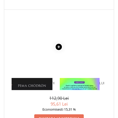
1 x CURAJ IN FATA MORTII
1 x VINDECAREA COPILULUI
INTERIOR
112,90 Lei
95,61 Lei
Economisesti 15,31 %