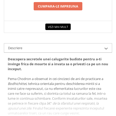
CUMPARA-LE IMPREUNA
VEZI MAI MULT
Descriere
Descopera secretele unei calugarite budiste pentru a-ti
invinge frica de moarte si a invata sa o privesti ca pe un nou
inceput.
Pema Chodron a observat in cei cincizeci de ani de practicare a
Bodhichittei
, tehnica orientala pentru deschiderea mintii si a
inimii catre neprevazut, ca nu efemeritatea lucrurilor este cea
care ne face sa suferim, ci dorinta ca totul sa ramana la fel, intr-o
lume in continua schimbare. Conform invataturilor sale, moartea
se petrece in fiecare clipa â€“
de la sfarsitul unei respiratii, la
apusul unei zile
. Finalul fiecarei experiente reprezinta inceputul
urmatoarelor trairi, ca un rau care curge vesnic.