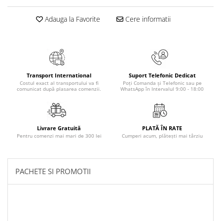
Literatura Romana
Adauga la Favorite
Cere informatii
Literatura Universala
Poezie
Romane de dragoste, Carti
romantice
Senzatii/Dragoste
Transport International
Suport Telefonic Dedicat
Costul exact al transportului va fi
Poți Comanda și Telefonic sau pe
comunicat după plasarea comenzii.
WhatsApp în Intervalul 9:00 - 18:00
Senzatii/Erotic
Senzatii/Suspans
Senzatii/Thriller
Livrare Gratuită
PLATĂ ÎN RATE
SF & Fantasy
Pentru comenzi mai mari de 300 lei
Cumperi acum, plătești mai târziu
Teatru
Teens Book Club
PACHETE SI PROMOTII
Umor
Birotica & Papetarie
Adezivi si benzi adezive