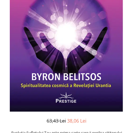
Numerologie
Paranormal
Parapsihologie
Ramtha
Audiobook
ReConnect
Religie
Crestinism
ScienceConnection
SelfConnect
SelfHealing
Vindecare Spirituala
Sanatate
Diete
63,43 Lei
38,06 Lei
Gastronomik
Evolutia Sufletului Tau este prima carte care ii explica cititorului