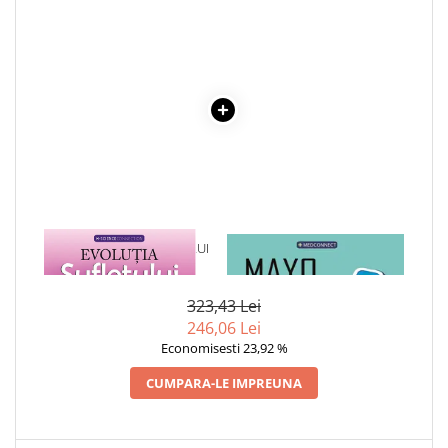
COLOREAZA CU PRIETENII
De colorat
Pot desena minunat
Sa coloram cu Nicol
Carti educative
Codul copiilor de succes
Copii 0-7 ani
Clubul Premiantilor
Super pitici 2-5 ani
1 x EVOLUTIA SUFLETULUI
1 x MAYO CLINIC. CARTEA
Culegeri Auxiliare
TAU
ESENTIALA DESPRE DIABETUL
ZAHARAT
Dezvoltare personala
323,43 Lei
Dictionare
246,06 Lei
Economisesti 23,92 %
Enciclopedii
CUMPARA-LE IMPREUNA
Kids Book Club
Legende istorice
Literatura Scolara