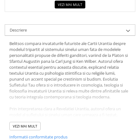
VEZI MAI MULT
Elevi de 10 plus
Lecturi Scolare
Lumea Copilariei
Descriere
Ma pregatesc pentru scoala
Belitsos compara invataturile futuriste ale Cartii Urantia despre
Manuale - Carte Scolara
modelul tripartit al sistemului sinelui uman fata de modelele
Clasa a II-a
personalitatii propuse de diferiti ganditori, variind de la Platon si
Sfantul Augustin pana la Carl Jung si Ken Wilber. Autorul ofera
Clasa a III-a
contextul esential pentru aceasta discutie, explicand relatia
Clasa a IV-a
textului Urantia cu psihologia stiintifica si cu religiile lumii,
punand un accent special pe crestinism si budism. Evolutia
Clasa a V-a
Sufletului Tau ofera si o introducere in cosmologia, teologia si
Clasa a VI-a
fiolosofia invataturii Urantia si releva multe dintre afinitatile sale
Clasa a VII-a
cu teoria integrala contemporana si teologia moderna.
Clasa a VIII-a
Prin interpretarea clara a Revelatiei Urantia, autorul ofera un
Clasa I
model al sufletului si sinelui uman care urmeaza a fi testat,
Clasa pregatitoare
examinat si comparat - un adevar nefinalizat care va fi acceptat
ca doctrina. Cititorii acestei carti vor descoperi o ipoteza
VEZI MAI MULT
Limbi Straine
plauzibila despre cum sufletul nostru in evolutie devine un
Povesti
Informatii conformitate produs
vehicul nemuritor al adevaratei noastre identitati. Acestia afla si