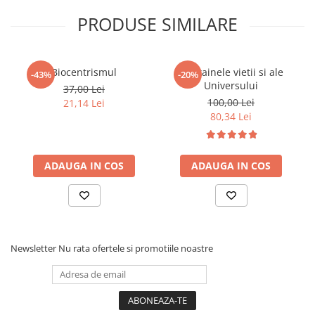
Dezvoltarea Afacerilor
PRODUSE SIMILARE
Parenting & Familie
Psihologie, Psihanaliza
Biocentrismul
Din tainele vietii si ale
-43%
-20%
PSYCONNECT
Universului
37,00 Lei
Sexualitate
100,00 Lei
21,14 Lei
80,34 Lei
Istorie
Istorie & Filosofie
Istorii Secrete
ADAUGA IN COS
ADAUGA IN COS
Mituri si Legende
Tot Adevarul
Jocuri
Casute de papusi si mobilier
Newsletter
Nu rata ofertele si promotiile noastre
Creativitate
Educative
BrainBox