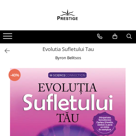
Toate Produsele
Noutati
Promotii
Pachete Speciale Carti
Evolutia Sufletului Tau
Spiritualitate - Ezoterism
Byron Belitsos
AngelConnection
Arte Divinatorii
-40%
Astrologie
Chiromantie
Dezvoltare Spirituala
KidConnection
Minte Corp
New Illuminati Files