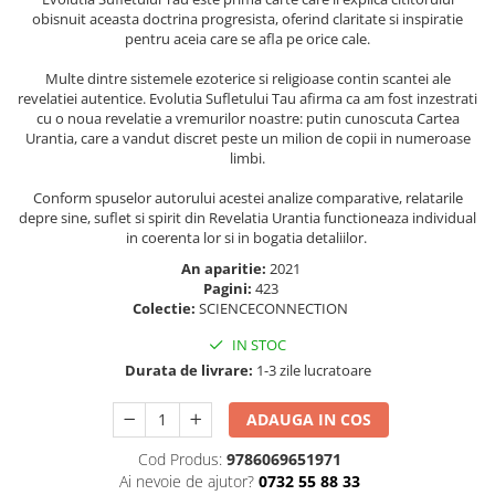
Masaj
obisnuit aceasta doctrina progresista, oferind claritate si inspiratie
pentru aceia care se afla pe orice cale.
MedConnect
Multe dintre sistemele ezoterice si religioase contin scantei ale
Medicina & Farmacie
revelatiei autentice. Evolutia Sufletului Tau afirma ca am fost inzestrati
Medicina Pentru Toti
cu o noua revelatie a vremurilor noastre: putin cunoscuta Cartea
Urantia, care a vandut discret peste un milion de copii in numeroase
SealfHealing
limbi.
Sport
Conform spuselor autorului acestei analize comparative, relatarile
depre sine, suflet si spirit din Revelatia Urantia functioneaza individual
Starea de bine
in coerenta lor si in bogatia detaliilor.
Terapii Alternative
An aparitie:
2021
AudioBook
Pagini:
423
Colectie:
SCIENCECONNECTION
Beletristica
IN STOC
Biografii, Memorii, Jurnale
Durata de livrare:
1-3 zile lucratoare
Carti erotice
Carti pentru Adolescenti, Young
ADAUGA IN COS
Adult
Cod Produs:
9786069651971
Crime, Thriller, Mistery
Ai nevoie de ajutor?
0732 55 88 33