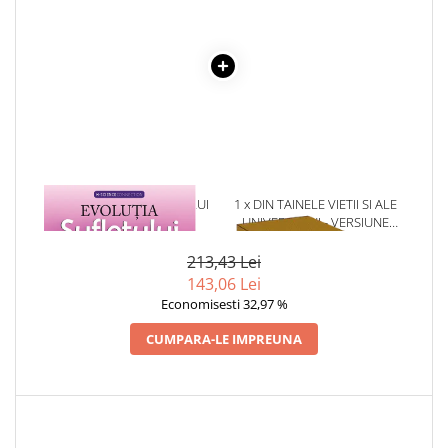
Articole Birotica
Accesorii Arhivare
Calculator
Hartie si Accesorii
Instrumente de scris
Organizare si Arhivare
Seturi birotica
Articole scolare
1 x EVOLUTIA SUFLETULUI
1 x DIN TAINELE VIETII SI ALE
TAU
UNIVERSULUI - VERSIUNE
Arta
ORIGINALA DIN 1939.
Caiete si Carnetele scolare
VOLUMELE I-III. CUTIE DE
213,43 Lei
COLECTIE -SCARLAT
Coperti, Mape, Etichete
143,06 Lei
DEMETRESCU
Economisesti 32,97 %
Ghiozdane si Penare scolare
Instrumente de scris
CUMPARA-LE IMPREUNA
Instrumente si Truse Geometrie
Seturi scolare
Calculator
Consumabile & Accesorii