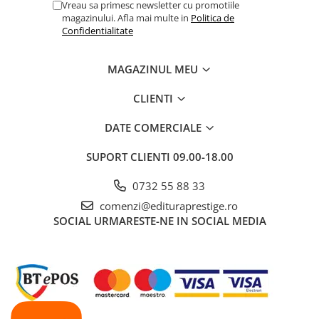
Vreau sa primesc newsletter cu promotiile
Educative
magazinului. Afla mai multe in
Politica de
Confidentialitate
Jocuri si jucarii educative
Figurine
MAGAZINUL MEU
Jocuri de Societate
Jucarii bebelusi
CLIENTI
Jucarii interactive
DATE COMERCIALE
Lampi de veghe copii
SUPORT CLIENTI
09.00-18.00
LEGO
0732 55 88 33
Puzzle-uri
comenzi@edituraprestige.ro
Puzzle
SOCIAL
URMARESTE-NE IN SOCIAL MEDIA
Puzzle 3D Lemn
Non-fictiune
Casa, gradina, bricolaj
Cultura Generala
Hobby Practic