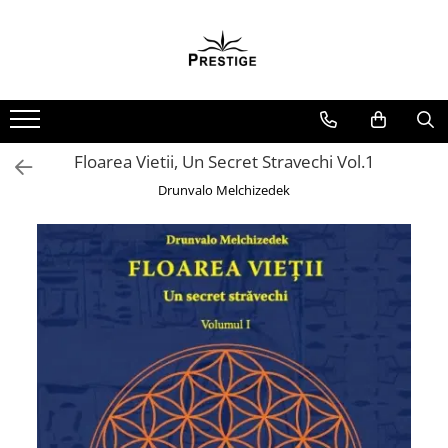
Toate Produsele
Noutati
Promotii
Pachete Speciale Carti
Floarea Vietii, Un Secret Stravechi Vol.1
Spiritualitate - Ezoterism
Drunvalo Melchizedek
AngelConnection
Arte Divinatorii
Astrologie
Chiromantie
Dezvoltare Spirituala
KidConnection
Minte Corp
New Illuminati Files