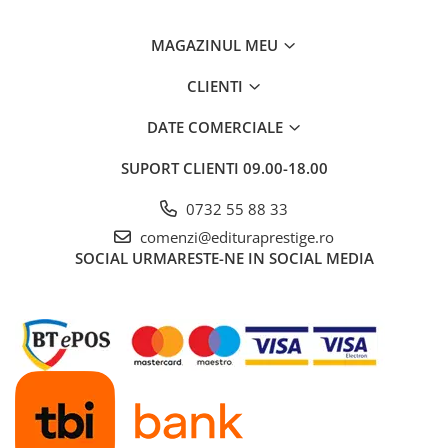
Cadouri
MAGAZINUL MEU
Carti in dar
Carti pentru copii
CLIENTI
Beletristica
DATE COMERCIALE
Literatura Romana
Literatura Universala
SUPORT CLIENTI
09.00-18.00
Poezie
0732 55 88 33
SF & Fantasy
comenzi@edituraprestige.ro
Carte Prescolara, Joc
SOCIAL
URMARESTE-NE IN SOCIAL MEDIA
Carti cartonate
Descopera lumea
Descopera si invata
Din ograda
Povesti pe roti
Primele notiuni
Carti de colorat