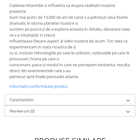
Literatura Romana
Caderea Atlantidei si influenta sa asupra realitatii noastre
prezente
Literatura Universala
Sunt mai putin de 13.000 de ani de cand s-a petrecut ceva foarte
Poezie
dramatic in istoria planetei noastre si
suntem pe punctul de a explora aceasta in detaliu, deoarece ceea
Romane de dragoste, Carti
ce s-a intamplat in trecut
romantice
influenteaza fiecare aspect al vietii noastre de acum. Tot ceea ce
experimentam in viata noastra de zi
Senzatii/Dragoste
cu zi, inclusiv tehnologiile pe care le utilizam, razboaiele pe care le
Senzatii/Erotic
provocam, hrana pe care o
consumam, pana si modul in care ne percepem existenta, rezulta
Senzatii/Suspans
direct din evenimentele care s-au
petrecut spre finele perioadei atlante.
Senzatii/Thriller
Informatii conformitate produs
SF & Fantasy
Teatru
Caracteristici
Teens Book Club
Review-uri
(0)
Umor
Birotica & Papetarie
Adezivi si benzi adezive