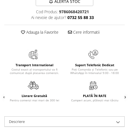
ALERTA STOC
Masaj
Cod Produs:
9786068420721
MedConnect
Ai nevoie de ajutor?
0732 55 88 33
Medicina & Farmacie
Medicina Pentru Toti
Adauga la Favorite
Cere informatii
SealfHealing
Sport
Starea de bine
Transport International
Suport Telefonic Dedicat
Terapii Alternative
Costul exact al transportului va fi
Poți Comanda și Telefonic sau pe
comunicat după plasarea comenzii.
WhatsApp în Intervalul 9:00 - 18:00
AudioBook
Beletristica
Biografii, Memorii, Jurnale
Livrare Gratuită
PLATĂ ÎN RATE
Carti erotice
Pentru comenzi mai mari de 300 lei
Cumperi acum, plătești mai târziu
Carti pentru Adolescenti, Young
Adult
Descriere
Crime, Thriller, Mistery