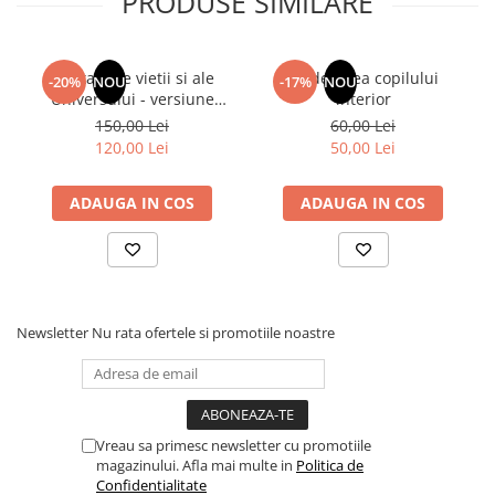
PRODUSE SIMILARE
Articole Birotica
Accesorii Arhivare
Calculator
Din tainele vietii si ale
Vindecarea copilului
-20%
NOU
-17%
NOU
Universului - versiune
interior
Hartie si Accesorii
originala din 1939.
150,00 Lei
60,00 Lei
Instrumente de scris
Volumele I-III. Cutie de
120,00 Lei
50,00 Lei
Organizare si Arhivare
colectie -Scarlat
Demetrescu
Seturi birotica
ADAUGA IN COS
ADAUGA IN COS
Articole scolare
Arta
Caiete si Carnetele scolare
Coperti, Mape, Etichete
Newsletter
Nu rata ofertele si promotiile noastre
Ghiozdane si Penare scolare
Instrumente de scris
Instrumente si Truse Geometrie
Seturi scolare
Vreau sa primesc newsletter cu promotiile
Calculator
magazinului. Afla mai multe in
Politica de
Confidentialitate
Consumabile & Accesorii