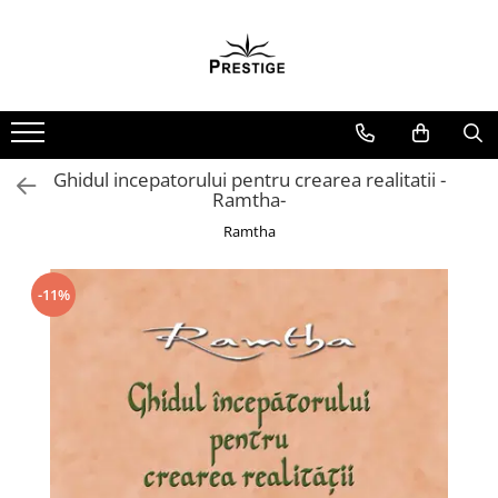
Toate Produsele
Noutati
Promotii
Pachete Speciale Carti
Ghidul incepatorului pentru crearea realitatii -
Ramtha-
Spiritualitate - Ezoterism
Ramtha
AngelConnection
Arte Divinatorii
-11%
Astrologie
Chiromantie
Dezvoltare Spirituala
KidConnection
Minte Corp
New Illuminati Files