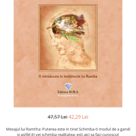
Numerologie
Paranormal
Parapsihologie
Ramtha
Audiobook
ReConnect
Religie
Crestinism
ScienceConnection
SelfConnect
SelfHealing
Vindecare Spirituala
Sanatate
47,57 Lei
42,29 Lei
Diete
Mesajul lui Ramtha: Puterea este in tine! Schimba-ti modul de a gandi
Gastronomik
si astfel iti vei schimba realitatea; esti aici sa faci cunoscut