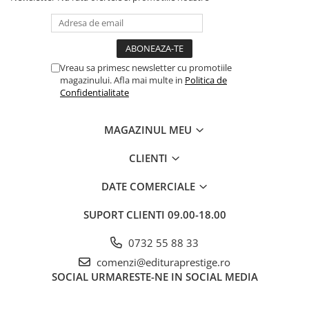
Dezvoltarea Afacerilor
Parenting & Familie
Psihologie, Psihanaliza
Vreau sa primesc newsletter cu promotiile
PSYCONNECT
magazinului. Afla mai multe in
Politica de
Confidentialitate
Sexualitate
Istorie
MAGAZINUL MEU
Istorie & Filosofie
CLIENTI
Istorii Secrete
Mituri si Legende
DATE COMERCIALE
Tot Adevarul
SUPORT CLIENTI
09.00-18.00
Jocuri
0732 55 88 33
Casute de papusi si mobilier
comenzi@edituraprestige.ro
Creativitate
SOCIAL
URMARESTE-NE IN SOCIAL MEDIA
Educative
BrainBox