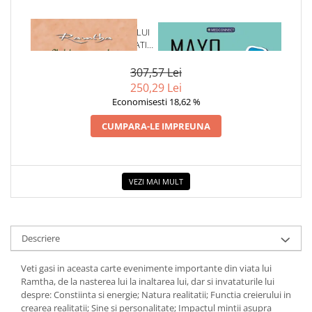
COLOREAZA CU PRIETENII
De colorat
1 x GHIDUL INCEPATORULUI
1 x MAYO CLINIC. CARTEA
PENTRU CREAREA REALITATII -
ESENTIALA DESPRE DIABETUL
Pot desena minunat
RAMTHA-
ZAHARAT
Sa coloram cu Nicol
307,57 Lei
Carti educative
250,29 Lei
Economisesti 18,62 %
Codul copiilor de succes
Copii 0-7 ani
CUMPARA-LE IMPREUNA
Clubul Premiantilor
Super pitici 2-5 ani
Culegeri Auxiliare
VEZI MAI MULT
Dezvoltare personala
Dictionare
Descriere
Enciclopedii
Veti gasi in aceasta carte evenimente importante din viata lui
Kids Book Club
Ramtha, de la nasterea lui la inaltarea lui, dar si invataturile lui
Legende istorice
despre: Constiinta si energie; Natura realitatii; Functia creierului in
crearea realitatii; Sine si personalitate; Impactul mintii asupra
Literatura Scolara