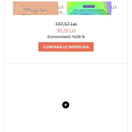
1 x GHIDUL INCEPATORULUI
1 x VINDECAREA COPILULUI
Cadouri
PENTRU CREAREA REALITATII -
INTERIOR
Carti in dar
RAMTHA-
Carti pentru copii
107,57 Lei
90,29 Lei
Beletristica
Economisesti 16,06 %
Literatura Romana
CUMPARA-LE IMPREUNA
Literatura Universala
Poezie
SF & Fantasy
Carte Prescolara, Joc
Carti cartonate
Descopera lumea
Descopera si invata
Din ograda
Povesti pe roti
Primele notiuni
Carti de colorat