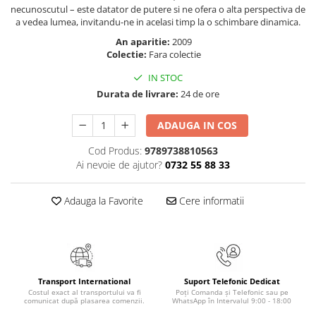
Masaj
necunoscutul – este datator de putere si ne ofera o alta perspectiva de
a vedea lumea, invitandu-ne in acelasi timp la o schimbare dinamica.
MedConnect
An aparitie:
2009
Medicina & Farmacie
Colectie:
Fara colectie
Medicina Pentru Toti
IN STOC
Durata de livrare:
24 de ore
SealfHealing
Sport
ADAUGA IN COS
Starea de bine
Cod Produs:
9789738810563
Terapii Alternative
Ai nevoie de ajutor?
0732 55 88 33
AudioBook
Adauga la Favorite
Cere informatii
Beletristica
Biografii, Memorii, Jurnale
Carti erotice
Carti pentru Adolescenti, Young
Adult
Transport International
Suport Telefonic Dedicat
Costul exact al transportului va fi
Poți Comanda și Telefonic sau pe
Crime, Thriller, Mistery
comunicat după plasarea comenzii.
WhatsApp în Intervalul 9:00 - 18:00