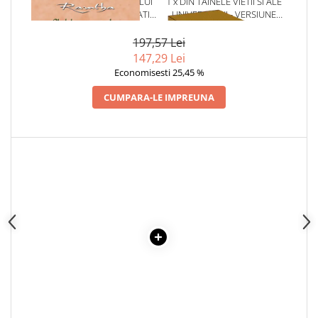
1 x GHIDUL INCEPATORULUI
1 x DIN TAINELE VIETII SI ALE
Articole Birotica
PENTRU CREAREA REALITATII -
UNIVERSULUI - VERSIUNE
RAMTHA-
ORIGINALA DIN 1939.
Accesorii Arhivare
VOLUMELE I-III. CUTIE DE
197,57 Lei
Calculator
COLECTIE -SCARLAT
147,29 Lei
DEMETRESCU
Hartie si Accesorii
Economisesti 25,45 %
Instrumente de scris
CUMPARA-LE IMPREUNA
Organizare si Arhivare
Seturi birotica
Articole scolare
Arta
Caiete si Carnetele scolare
Coperti, Mape, Etichete
Ghiozdane si Penare scolare
Instrumente de scris
Instrumente si Truse Geometrie
Seturi scolare
Calculator
Consumabile & Accesorii