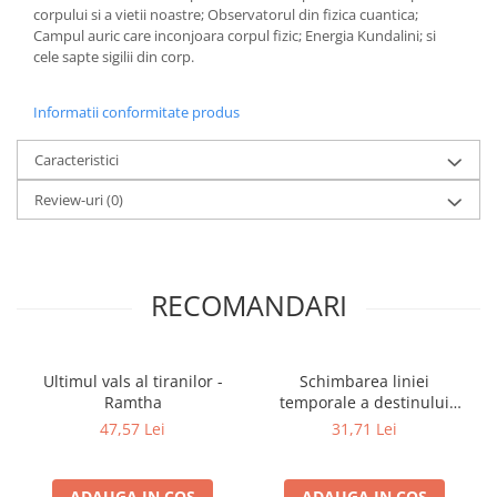
corpului si a vietii noastre; Observatorul din fizica cuantica;
Elevi de 10 plus
Campul auric care inconjoara corpul fizic; Energia Kundalini; si
cele sapte sigilii din corp.
Lecturi Scolare
Lumea Copilariei
Informatii conformitate produs
Ma pregatesc pentru scoala
Caracteristici
Manuale - Carte Scolara
Clasa a II-a
Review-uri
(0)
Clasa a III-a
Clasa a IV-a
Clasa a V-a
RECOMANDARI
Clasa a VI-a
Clasa a VII-a
Clasa a VIII-a
Ultimul vals al tiranilor -
Schimbarea liniei
Clasa I
Ramtha
temporale a destinului
nostru
Clasa pregatitoare
47,57 Lei
31,71 Lei
Limbi Straine
Povesti
ADAUGA IN COS
ADAUGA IN COS