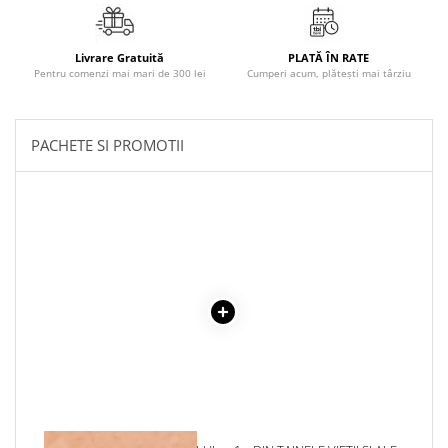
Literatura Romana
Literatura Universala
Livrare Gratuită
PLATĂ ÎN RATE
Poezie
Pentru comenzi mai mari de 300 lei
Cumperi acum, plătești mai târziu
Romane de dragoste, Carti
romantice
PACHETE SI PROMOTII
Senzatii/Dragoste
Senzatii/Erotic
Senzatii/Suspans
Senzatii/Thriller
SF & Fantasy
Teatru
Teens Book Club
Umor
Birotica & Papetarie
Adezivi si benzi adezive