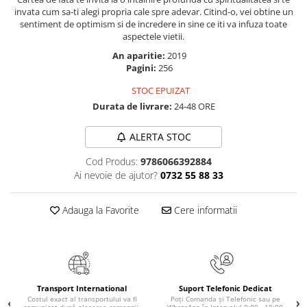
Masaj
invata cum sa-ti alegi propria cale spre adevar. Citind-o, vei obtine un
sentiment de optimism si de incredere in sine ce iti va infuza toate
MedConnect
aspectele vietii.
Medicina & Farmacie
An aparitie:
2019
Pagini:
256
Medicina Pentru Toti
STOC EPUIZAT
SealfHealing
Durata de livrare:
24-48 ORE
Sport
Starea de bine
ALERTA STOC
Terapii Alternative
Cod Produs:
9786066392884
Ai nevoie de ajutor?
0732 55 88 33
AudioBook
Beletristica
Adauga la Favorite
Cere informatii
Biografii, Memorii, Jurnale
Carti erotice
Carti pentru Adolescenti, Young
Adult
Transport International
Suport Telefonic Dedicat
Crime, Thriller, Mistery
Costul exact al transportului va fi
Poți Comanda și Telefonic sau pe