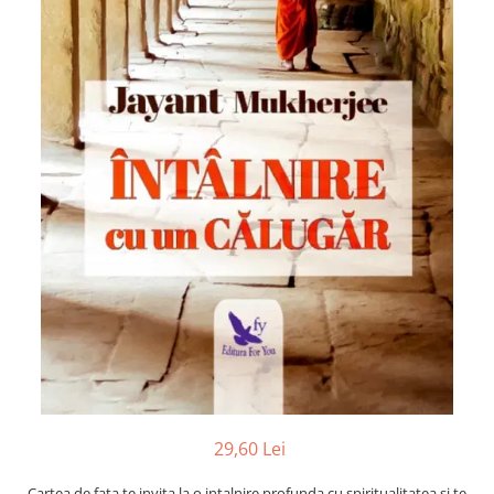
Numerologie
Paranormal
Parapsihologie
Ramtha
Audiobook
ReConnect
Religie
Crestinism
ScienceConnection
SelfConnect
SelfHealing
Vindecare Spirituala
Sanatate
Diete
29,60 Lei
Gastronomik
Cartea de fata te invita la o intalnire profunda cu spiritualitatea si te