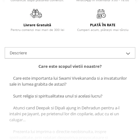
comunicat după plasarea comenzii.
WhatsApp în Intervalul 9:00 - 18:00
Literatura Romana
Literatura Universala
Poezie
Livrare Gratuită
PLATĂ ÎN RATE
Pentru comenzi mai mari de 300 lei
Cumperi acum, plătești mai târziu
Romane de dragoste, Carti
romantice
Senzatii/Dragoste
Descriere
Senzatii/Erotic
Care este scopul vietii noastre?
Senzatii/Suspans
Senzatii/Thriller
Care este importanta lui Swami Vivekananda si a invataturilor
sale in lumea grabita de astazi?
SF & Fantasy
Sunt religia si spiritualitatea unul si acelasi lucru?
Teatru
Teens Book Club
Atunci cand Deepak si Dipali ajung in Dehradun pentru a-l
intalni pe Jayant, pe prietenul lor din copilarie, aduc cu ei un
Umor
calugar...
Birotica & Papetarie
Prezenta lui imprima o directie neobisnuita, inspre
Adezivi si benzi adezive
spiritualitate, prin relatari deopotriva provocatoare si