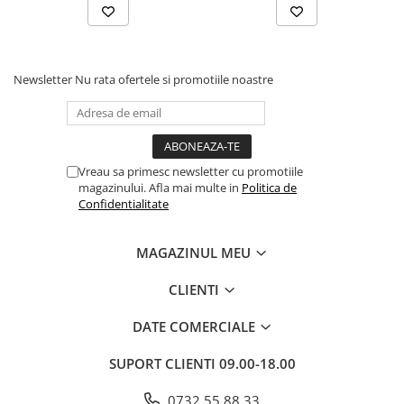
Cadouri
Carti in dar
Carti pentru copii
Newsletter
Nu rata ofertele si promotiile noastre
Beletristica
Literatura Romana
Literatura Universala
Poezie
Vreau sa primesc newsletter cu promotiile
magazinului. Afla mai multe in
Politica de
SF & Fantasy
Confidentialitate
Carte Prescolara, Joc
Carti cartonate
MAGAZINUL MEU
Descopera lumea
CLIENTI
Descopera si invata
Din ograda
DATE COMERCIALE
Povesti pe roti
SUPORT CLIENTI
09.00-18.00
Primele notiuni
Carti de colorat
0732 55 88 33