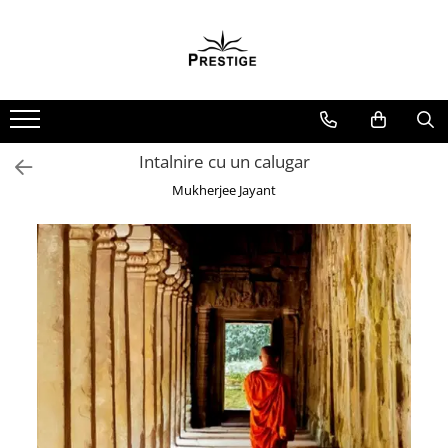
Toate Produsele
Noutati
Promotii
Pachete Speciale Carti
Intalnire cu un calugar
Spiritualitate - Ezoterism
Mukherjee Jayant
AngelConnection
Arte Divinatorii
Astrologie
Chiromantie
Dezvoltare Spirituala
KidConnection
Minte Corp
New Illuminati Files