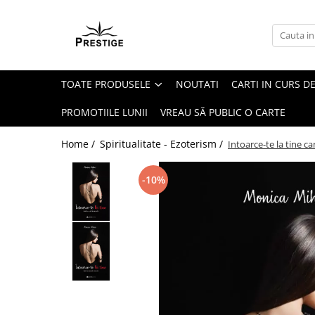
Toate Produsele
Noutati
TOATE PRODUSELE
NOUTATI
CARTI IN CURS DE
Promotii
Pachete Speciale Carti
PROMOTIILE LUNII
VREAU SĂ PUBLIC O CARTE
Spiritualitate - Ezoterism
Home /
Spiritualitate - Ezoterism /
Intoarce-te la tine ca
AngelConnection
Arte Divinatorii
-10%
Astrologie
Chiromantie
Dezvoltare Spirituala
KidConnection
Minte Corp
New Illuminati Files