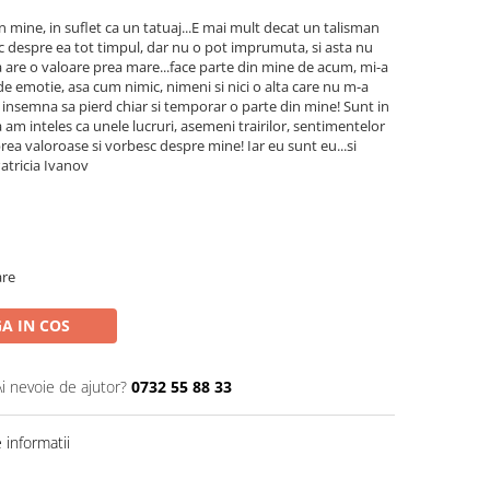
in mine, in suflet ca un tatuaj...E mai mult decat un talisman
 despre ea tot timpul, dar nu o pot imprumuta, si asta nu
ca are o valoare prea mare...face parte din mine de acum, mi-a
i de emotie, asa cum nimic, nimeni si nici o alta care nu m-a
insemna sa pierd chiar si temporar o parte din mine! Sunt in
 am inteles ca unele lucruri, asemeni trairilor, sentimentelor
rea valoroase si vorbesc despre mine! Iar eu sunt eu...si
Patricia Ivanov
are
A IN COS
Ai nevoie de ajutor?
0732 55 88 33
informatii