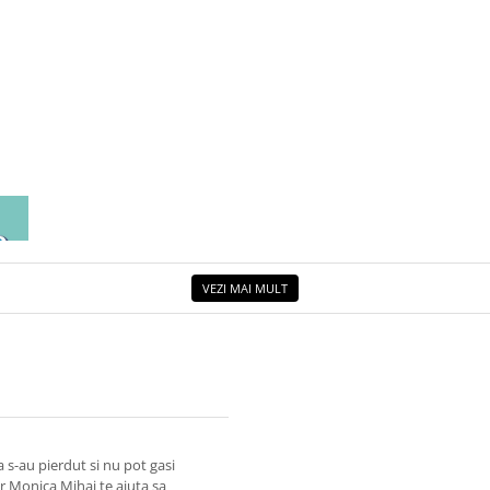
EA
ETUL
VEZI MAI MULT
 s-au pierdut si nu pot gasi
r Monica Mihai te ajuta sa