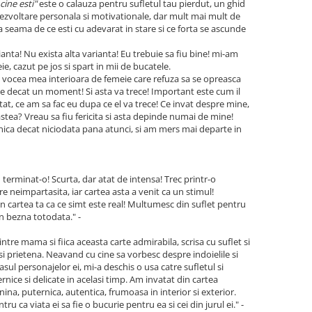
cine esti"
este o calauza pentru sufletul tau pierdut, un ghid
 dezvoltare personala si motivationale, dar mult mai mult de
da seama de ce esti cu adevarat in stare si ce forta se ascunde
ianta! Nu exista alta varianta! Eu trebuie sa fiu bine! mi-am
eie, cazut pe jos si spart in mii de bucatele.
 vocea mea interioara de femeie care refuza sa se opreasca
te decat un moment! Si asta va trece! Important este cum il
atat, ce am sa fac eu dupa ce el va trece! Ce invat despre mine,
tea? Vreau sa fiu fericita si asta depinde numai de mine!
nica decat niciodata pana atunci, si am mers mai departe in
m terminat-o! Scurta, dar atat de intensa! Trec printr-o
e neimpartasita, iar cartea asta a venit ca un stimul!
n cartea ta ca ce simt este real! Multumesc din suflet pentru
in bezna totodata." -
ntre mama si fiica aceasta carte admirabila, scrisa cu suflet si
i prietena. Neavand cu cine sa vorbesc despre indoielile si
sul personajelor ei, mi-a deschis o usa catre sufletul si
rnice si delicate in acelasi timp. Am invatat din cartea
nina, puternica, autentica, frumoasa in interior si exterior.
tru ca viata ei sa fie o bucurie pentru ea si cei din jurul ei." -