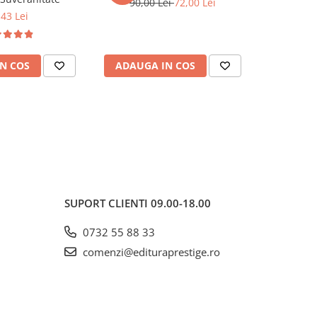
90,00 Lei
72,00 Lei
,43 Lei
81,0
N COS
ADAUGA IN COS
ADAUG
SUPORT CLIENTI
09.00-18.00
0732 55 88 33
comenzi@edituraprestige.ro