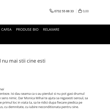
0732 55 88 33
0,00
I CAFEA
PRODUSE BIO
RELAXARE
 nu mai stii cine esti
mei
enteze. Isi dau seama ca s-au pierdut si nu pot gasi drumul
e sens nimic. Dar Monica Mihai te ajuta sa regasesti sensul, sa
pe primul loc in viata ta, sa te ridici dupa fiecare piedica pe
 sus, cu demnitate, cu iubire neconditionata pentru sine.