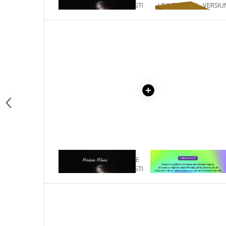
CAND NU MAI STII CINE ESTI
UNIVERSULUI - VERSIU
Articole Birotica
ORIGINALA DIN 1939.
Accesorii Arhivare
VOLUMELE I-III. CUTIE 
COLECTIE -SCARLAT
Calculator
DEMETRESCU
Hartie si Accesorii
Instrumente de scris
Organizare si Arhivare
Seturi birotica
Articole scolare
Arta
Caiete si Carnetele scolare
Coperti, Mape, Etichete
Ghiozdane si Penare scolare
1 x INTOARCE-TE LA TINE
1 x VINDECAREA COPILU
Instrumente de scris
CAND NU MAI STII CINE ESTI
INTERIOR
Instrumente si Truse Geometrie
Seturi scolare
Calculator
Consumabile & Accesorii