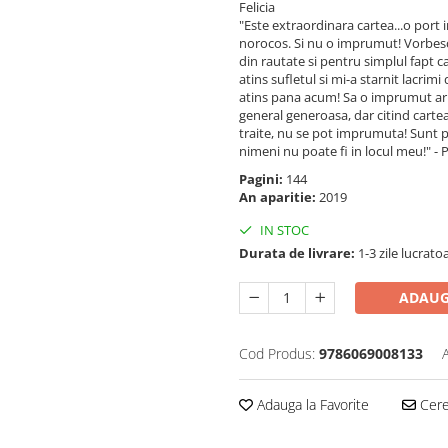
Felicia
"Este extraordinara cartea...o port 
norocos. Si nu o imprumut! Vorbesc
din rautate si pentru simplul fapt 
atins sufletul si mi-a starnit lacrim
atins pana acum! Sa o imprumut ar 
general generoasa, dar citind cartea
traite, nu se pot imprumuta! Sunt p
nimeni nu poate fi in locul meu!" - 
Pagini:
144
An aparitie:
2019
IN STOC
Durata de livrare:
1-3 zile lucrato
ADAUG
Cod Produs:
9786069008133
Adauga la Favorite
Cere 