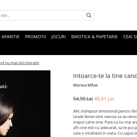
 APARITIE
PROMOTII
JOCURI
BIROTICA & PAPETARIE
CEAI S
nd nu mai stii cine esti
Intoarce-te la tine cand
Monica Mihai
54,90 Lei
49,41 Lei
Mic indreptar emotional pentru fe
Unele femei simt nevoia sa se reinv
inapoi catre sine. Pare ca nu mai ar
afli cine esti cu adevarat, sa te pui 
care o intalnesti in viata. Cu capul