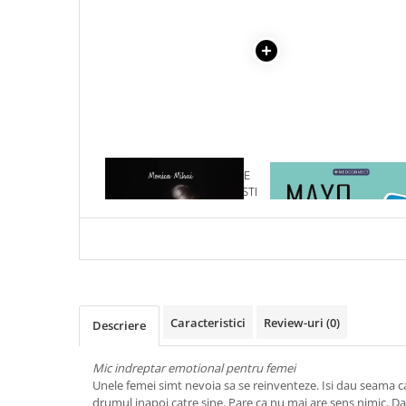
Cadouri
Carti in dar
Carti pentru copii
Beletristica
Literatura Romana
Literatura Universala
Poezie
1 x INTOARCE-TE LA TINE
1 x MAYO CLINIC. CART
CAND NU MAI STII CINE ESTI
ESENTIALA DESPRE DIAB
SF & Fantasy
ZAHARAT
Carte Prescolara, Joc
Carti cartonate
Descopera lumea
Descopera si invata
Din ograda
Caracteristici
Review-uri
(0)
Descriere
Povesti pe roti
Primele notiuni
Mic indreptar emotional pentru femei
Unele femei simt nevoia sa se reinventeze. Isi dau seama ca
Carti de colorat
drumul inapoi catre sine. Pare ca nu mai are sens nimic. Da