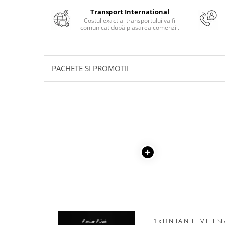
Literatura Romana
Transport International
Literatura Universala
Costul exact al transportului va fi
comunicat după plasarea comenzii.
Poezie
Romane de dragoste, Carti
romantice
PACHETE SI PROMOTII
Senzatii/Dragoste
Senzatii/Erotic
Senzatii/Suspans
Senzatii/Thriller
SF & Fantasy
Teatru
Teens Book Club
Umor
Birotica & Papetarie
Adezivi si benzi adezive
1 x INTOARCE-TE LA TINE
1 x DIN TAINELE VIETII SI