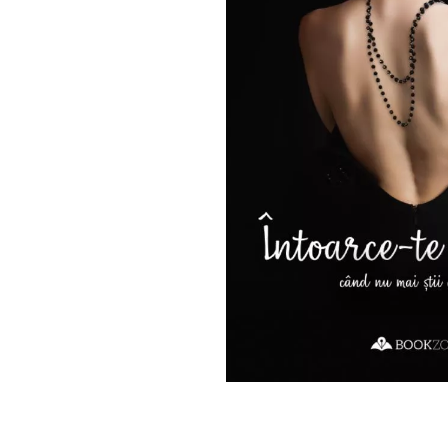
Numerologie
Paranormal
Parapsihologie
Ramtha
Audiobook
ReConnect
Religie
Crestinism
ScienceConnection
SelfConnect
SelfHealing
Vindecare Spirituala
Sanatate
Diete
Gastronomik