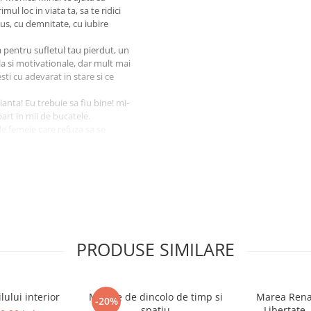
mul loc in viata ta, sa te ridici
sus, cu demnitate, cu iubire
 pentru sufletul tau pierdut, un
la si motivationale, dar mult mai
sti cu adevarat in stare si ce
ianta! Eu trebuie sa fiu bine! mi-
part in mii de bucatele.
e femeie care refuza sa se
ment! Si asta va trece!
at, ce am sa fac eu dupa ce el va
e astea? Vreau sa fiu fericita si
na atunci, si am mers mai
PRODUSE SIMILARE
 atat de intensa! Trec printr-o
tea asta a venit ca un stimul!
ste real! Multumesc din suflet
." -
ului interior
Mesaje de dincolo de timp si
Marea Renas
-20%
spatiu
Libertate,