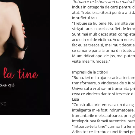
"Intoarce-te la tine cand nu mai stii 
inclus in categoria de carti pentru
atat. Trebuie sa citesti pentru a-ti 
in sufletul tau.
"Trebuie sa fiu bine! Nu am alta var
strigat tare, in acelasi suflet de fem
Sunt mai mult decat atat! completa
acolo in rol de victima. Acum nu es
fac eu sa treaca si, mai mult decat 
ce ramane pana la urma din toate as
M-am ridicat apoi de jos, mai puter
viata mea frumoasa."
Impresii de la cititori
"Buna, ieri mi-a ajuns cartea, ieri a
transformare, o vindecare de o iubir
Universul a vrut sa-mi transmita pri
ceva ce vindeca dar te si trezeste d
Lisa
"Construita prietenos, ca un dialog i
inteligenta mi-a fost indrumatoare s
framantarile mele, autoarea, prin gla
intelepciunea femeii autentice, pute
"Intoarce-te la tine" cum sa fiu femi
Adica tot ce ii trebuie unei femei pen