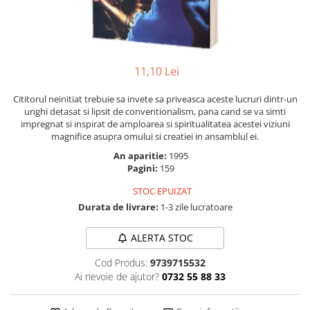
Numerologie
Paranormal
Parapsihologie
11,10 Lei
Ramtha
Audiobook
Cititorul neinitiat trebuie sa invete sa priveasca aceste lucruri dintr-un
unghi detasat si lipsit de conventionalism, pana cand se va simti
ReConnect
impregnat si inspirat de amploarea si spiritualitatea acestei viziuni
Religie
magnifice asupra omului si creatiei in ansamblul ei.
Crestinism
An aparitie:
1995
Pagini:
159
ScienceConnection
STOC EPUIZAT
SelfConnect
Durata de livrare:
1-3 zile lucratoare
SelfHealing
Vindecare Spirituala
ALERTA STOC
Sanatate
Cod Produs:
9739715532
Ai nevoie de ajutor?
0732 55 88 33
Diete
Gastronomik