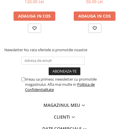
120,00 Lei
50,00 Lei
Articole Birotica
colectie -Scarlat
Demetrescu
Accesorii Arhivare
ADAUGA IN COS
ADAUGA IN COS
Calculator
Hartie si Accesorii
Instrumente de scris
Organizare si Arhivare
Seturi birotica
Newsletter
Nu rata ofertele si promotiile noastre
Articole scolare
Arta
Caiete si Carnetele scolare
Vreau sa primesc newsletter cu promotiile
Coperti, Mape, Etichete
magazinului. Afla mai multe in
Politica de
Ghiozdane si Penare scolare
Confidentialitate
Instrumente de scris
Instrumente si Truse Geometrie
MAGAZINUL MEU
Seturi scolare
CLIENTI
Calculator
Consumabile & Accesorii
DATE COMERCIALE