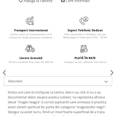
Adauga la Favorite
Cere informatii
Masaj
MedConnect
Medicina & Farmacie
Medicina Pentru Toti
Transport International
Suport Telefonic Dedicat
Costul exact al transportului va fi
Poți Comanda și Telefonic sau pe
SealfHealing
comunicat după plasarea comenzii.
WhatsApp în Intervalul 9:00 - 18:00
Sport
Starea de bine
Livrare Gratuită
PLATĂ ÎN RATE
Terapii Alternative
Pentru comenzi mai mari de 300 lei
Cumperi acum, plătești mai târziu
AudioBook
Beletristica
Descriere
Biografii, Memorii, Jurnale
Carti erotice
Exista unii care isi inchipuie ca tantra, desi n-au citit si nu s-au
documentat deloc asupra acestui subiect, nu reprezinta altceva
Carti pentru Adolescenti, Young
decat "magie neagra" si ca toti aspirantii care urmeaza si practica
Adult
acest sistem spiritual fac parte din categoria "magicienilor negri".
Crime, Thriller, Mistery
Desigur ca acest lucru, fiind un mod foarte superficial de a trata