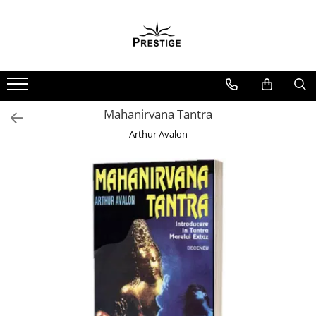
Toate Produsele
Noutati
Promotii
Pachete Speciale Carti
Mahanirvana Tantra
Spiritualitate - Ezoterism
Arthur Avalon
AngelConnection
Arte Divinatorii
Astrologie
Chiromantie
Dezvoltare Spirituala
KidConnection
Minte Corp
New Illuminati Files