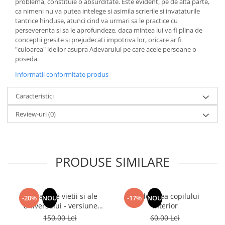
problema, constituie o absurditate. Este evident, pe de alta parte,
Literatura Romana
ca nimeni nu va putea intelege si asimila scrierile si invataturile
Literatura Universala
tantrice hinduse, atunci cind va urmari sa le practice cu
perseverenta si sa le aprofundeze, daca mintea lui va fi plina de
Poezie
conceptii gresite si prejudecati impotriva lor, oricare ar fi
"culoarea" ideilor asupra Adevarului pe care acele persoane o
Romane de dragoste, Carti
poseda.
romantice
Informatii conformitate produs
Senzatii/Dragoste
Senzatii/Erotic
Caracteristici
Senzatii/Suspans
Review-uri
(0)
Senzatii/Thriller
SF & Fantasy
Teatru
PRODUSE SIMILARE
Teens Book Club
Umor
Din tainele vietii si ale
Vindecarea copilului
-20%
NOU
-17%
NOU
Birotica & Papetarie
Universului - versiune
interior
Adezivi si benzi adezive
originala din 1939.
150,00 Lei
60,00 Lei
Volumele I-III. Cutie de