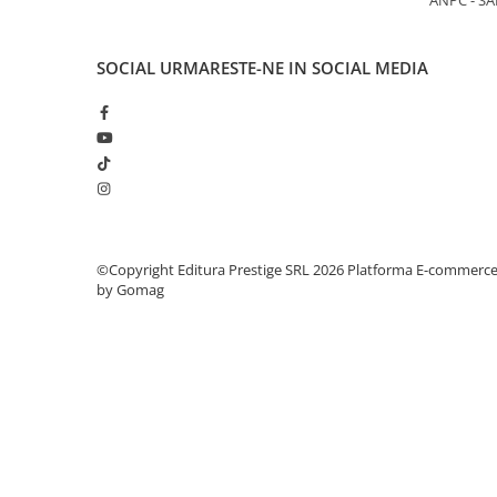
ANPC - SA
COLOREAZA CU PRIETENII
De colorat
SOCIAL
URMARESTE-NE IN SOCIAL MEDIA
Pot desena minunat
Sa coloram cu Nicol
Carti educative
Codul copiilor de succes
Copii 0-7 ani
Clubul Premiantilor
Super pitici 2-5 ani
©Copyright Editura Prestige SRL 2026
Platforma E-commerc
Culegeri Auxiliare
by Gomag
Dezvoltare personala
Dictionare
Enciclopedii
Kids Book Club
Legende istorice
Literatura Scolara