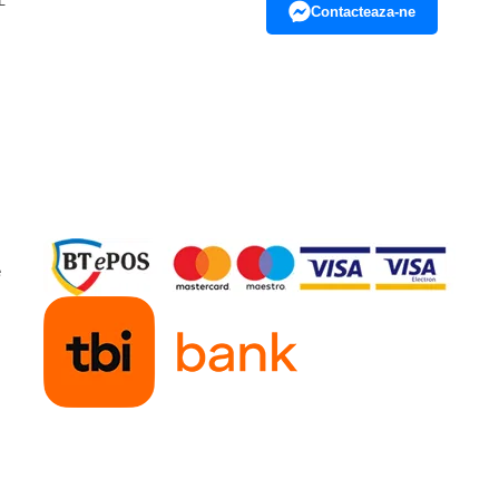
L
Contacteaza-ne
e