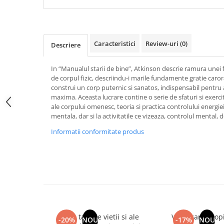
Articole Birotica
Accesorii Arhivare
Calculator
Caracteristici
Review-uri
(0)
Descriere
Hartie si Accesorii
Instrumente de scris
In “Manualul starii de bine”, Atkinson descrie ramura unei f
Organizare si Arhivare
de corpul fizic, descriindu-i marile fundamente gratie carora
Seturi birotica
construi un corp puternic si sanatos, indispensabil pentru 
maxima. Aceasta lucrare contine o serie de sfaturi si exerciti
Articole scolare
ale corpului omenesc, teoria si practica controlului energiei 
Arta
mentala, dar si la activitatile ce vizeaza, controlul mental, d
Caiete si Carnetele scolare
Informatii conformitate produs
Coperti, Mape, Etichete
Ghiozdane si Penare scolare
Instrumente de scris
Instrumente si Truse Geometrie
Seturi scolare
Calculator
Din tainele vietii si ale
Vindecarea copil
-20%
NOU
-17%
NOU
Consumabile & Accesorii