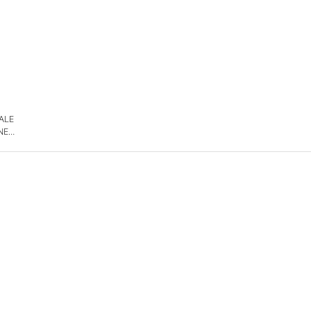
 ALE
NE
DE