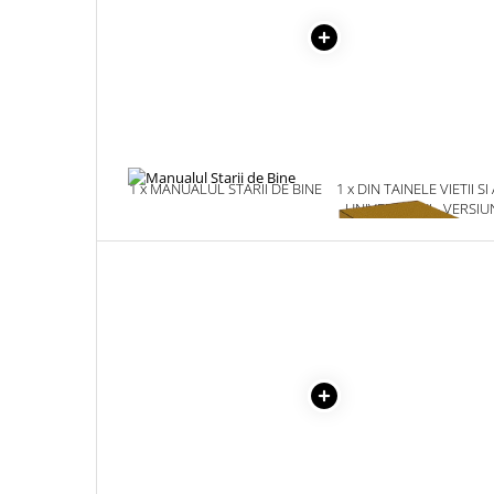
Masaj
MedConnect
Medicina & Farmacie
Medicina Pentru Toti
SealfHealing
Sport
1 x MANUALUL STARII DE BINE
1 x DIN TAINELE VIETII SI
UNIVERSULUI - VERSIU
Starea de bine
ORIGINALA DIN 1939.
VOLUMELE I-III. CUTIE 
Terapii Alternative
COLECTIE -SCARLAT
AudioBook
DEMETRESCU
Beletristica
Biografii, Memorii, Jurnale
Carti erotice
Carti pentru Adolescenti, Young
Adult
Crime, Thriller, Mistery