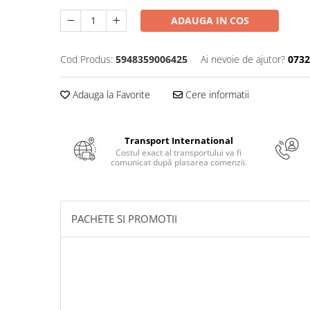
Numerologie
ADAUGA IN COS
Paranormal
Parapsihologie
Cod Produs:
5948359006425
Ai nevoie de ajutor?
0732
Ramtha
Audiobook
Adauga la Favorite
Cere informatii
ReConnect
Religie
Transport International
Costul exact al transportului va fi
Crestinism
comunicat după plasarea comenzii.
ScienceConnection
SelfConnect
SelfHealing
PACHETE SI PROMOTII
Vindecare Spirituala
Sanatate
Diete
Gastronomik