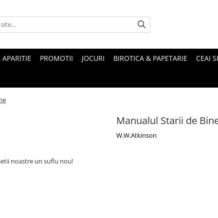
 APARITIE
PROMOTII
JOCURI
BIROTICA & PAPETARIE
CEAI S
ine
Manualul Starii de Bin
W.W.Atkinson
etii noastre un suflu nou!