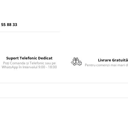
 55 88 33
Suport Telefonic Dedicat
Livrare Gratuită
Poți Comanda și Telefonic sau pe
Pentru comenzi mai mari de
WhatsApp în Intervalul 9:00 - 18:00