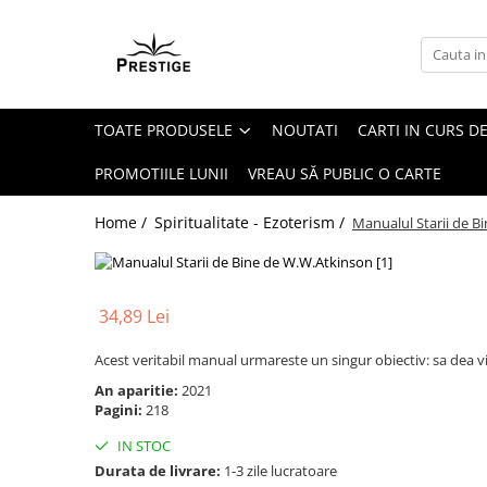
Toate Produsele
Noutati
TOATE PRODUSELE
NOUTATI
CARTI IN CURS DE
Promotii
Pachete Speciale Carti
PROMOTIILE LUNII
VREAU SĂ PUBLIC O CARTE
Spiritualitate - Ezoterism
Home /
Spiritualitate - Ezoterism /
Manualul Starii de B
AngelConnection
Arte Divinatorii
Astrologie
34,89 Lei
Chiromantie
Acest veritabil manual urmareste un singur obiectiv: sa dea vi
Dezvoltare Spirituala
An aparitie:
2021
KidConnection
Pagini:
218
Minte Corp
IN STOC
New Illuminati Files
Durata de livrare:
1-3 zile lucratoare