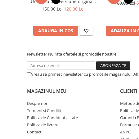
Universului - versiune originala
60,00 Lei
5
din 1939. Volumele I-III. Cutie
Cadouri
150,00 Lei
120,00 Lei
de colectie -Scarlat Demetrescu
Carti in dar
Carti pentru copii
ADAUGA IN COS
ADAUGA IN 
Beletristica
Literatura Romana
Literatura Universala
Newsletter
Nu rata ofertele si promotiile noastre
Poezie
SF & Fantasy
Carte Prescolara, Joc
Vreau sa primesc newsletter cu promotiile magazinului. Af
Carti cartonate
MAGAZINUL MEU
CLIENTI
Descopera lumea
Descopera si invata
Despre noi
Metode de
Din ograda
Termeni si Conditii
Politica d
Povesti pe roti
Politica de Confidentialitate
Garantia 
Politica de livrare
Formular 
Primele notiuni
Contact
ANPC
Carti de colorat