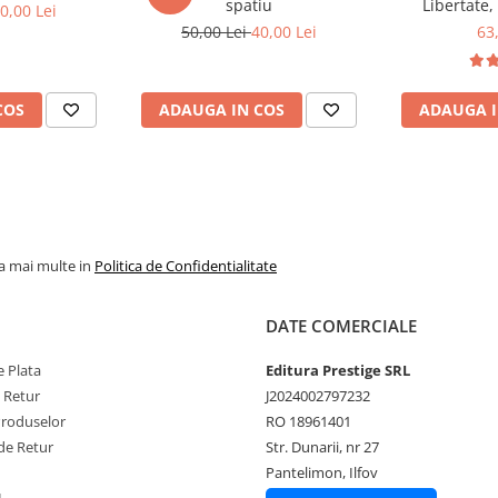
spatiu
Libertate,
0,00 Lei
50,00 Lei
40,00 Lei
63
COS
ADAUGA IN COS
ADAUGA I
la mai multe in
Politica de Confidentialitate
DATE COMERCIALE
 Plata
Editura Prestige SRL
e Retur
J2024002797232
Produselor
RO 18961401
de Retur
Str. Dunarii, nr 27
Pantelimon, Ilfov