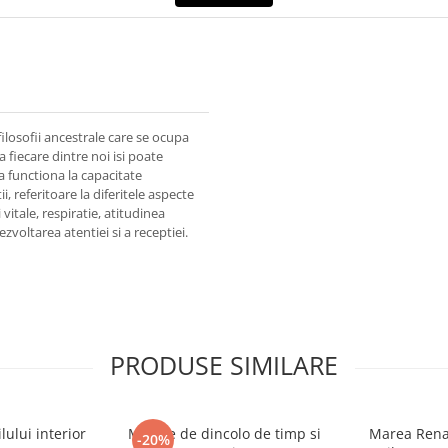
ilosofii ancestrale care se ocupa
 fiecare dintre noi isi poate
a functiona la capacitate
i, referitoare la diferitele aspecte
vitale, respiratie, atitudinea
ezvoltarea atentiei si a receptiei.
PRODUSE SIMILARE
ului interior
Mesaje de dincolo de timp si
Marea Renas
-20%