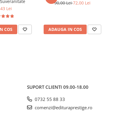
 Suveranitate
90,00 Lei
72,00 Lei
,43 Lei
81,0
N COS
ADAUGA IN COS
ADAUG
SUPORT CLIENTI
09.00-18.00
0732 55 88 33
comenzi@edituraprestige.ro