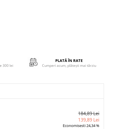
PLATĂ ÎN RATE
 300 lei
Cumperi acum, plătești mai târziu
184,89 Lei
139,89 Lei
Economisesti 24,34 %