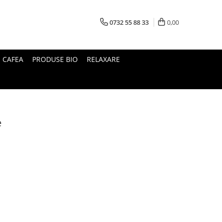
0732 55 88 33
0,00
I CAFEA
PRODUSE BIO
RELAXARE
e