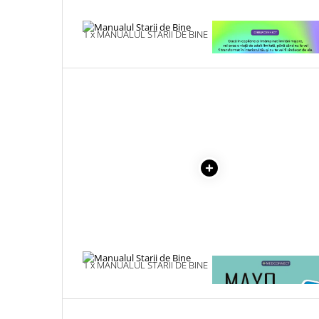
Literatura Romana
Literatura Universala
1 x MANUALUL STARII DE BINE
1 x VINDECAREA COPILU
INTERIOR
Poezie
Romane de dragoste, Carti
romantice
Senzatii/Dragoste
Senzatii/Erotic
Senzatii/Suspans
Senzatii/Thriller
SF & Fantasy
Teatru
Teens Book Club
Umor
1 x MANUALUL STARII DE BINE
1 x MAYO CLINIC. CART
ESENTIALA DESPRE DIAB
Birotica & Papetarie
ZAHARAT
Adezivi si benzi adezive