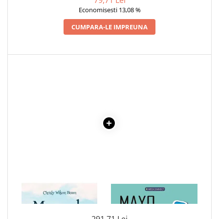
Economisesti 13,08 %
Cadouri
Carti in dar
CUMPARA-LE IMPREUNA
Carti pentru copii
Beletristica
Literatura Romana
Literatura Universala
Poezie
SF & Fantasy
Carte Prescolara, Joc
Carti cartonate
Descopera lumea
Descopera si invata
Din ograda
Povesti pe roti
1 x MIRACOLE DIN CER
1 x MAYO CLINIC. CARTEA
Primele notiuni
ESENTIALA DESPRE DIABETUL
ZAHARAT
Carti de colorat
291,71 Lei