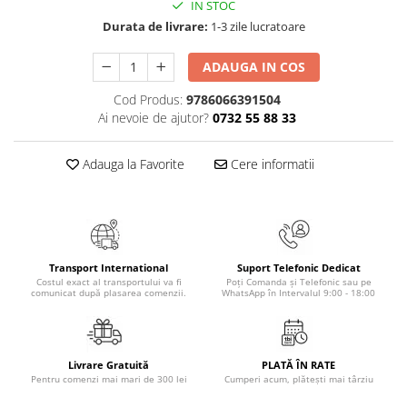
IN STOC
Masaj
Durata de livrare:
1-3 zile lucratoare
MedConnect
ADAUGA IN COS
Medicina & Farmacie
Medicina Pentru Toti
Cod Produs:
9786066391504
Ai nevoie de ajutor?
0732 55 88 33
SealfHealing
Sport
Adauga la Favorite
Cere informatii
Starea de bine
Terapii Alternative
AudioBook
Beletristica
Transport International
Suport Telefonic Dedicat
Costul exact al transportului va fi
Poți Comanda și Telefonic sau pe
Biografii, Memorii, Jurnale
comunicat după plasarea comenzii.
WhatsApp în Intervalul 9:00 - 18:00
Carti erotice
Carti pentru Adolescenti, Young
Adult
Livrare Gratuită
PLATĂ ÎN RATE
Pentru comenzi mai mari de 300 lei
Cumperi acum, plătești mai târziu
Crime, Thriller, Mistery