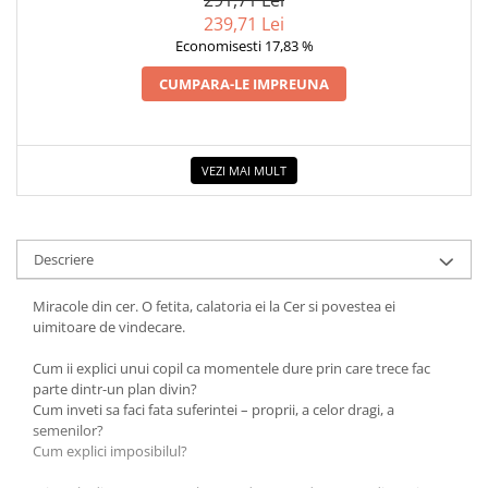
COLOREAZA CU PRIETENII
239,71 Lei
De colorat
Economisesti 17,83 %
Pot desena minunat
CUMPARA-LE IMPREUNA
Sa coloram cu Nicol
Carti educative
Codul copiilor de succes
VEZI MAI MULT
Copii 0-7 ani
Clubul Premiantilor
Super pitici 2-5 ani
Descriere
Culegeri Auxiliare
Miracole din cer. O fetita, calatoria ei la Cer si povestea ei
Dezvoltare personala
uimitoare de vindecare.
Dictionare
Cum ii explici unui copil ca momentele dure prin care trece fac
Enciclopedii
parte dintr-un plan divin?
Cum inveti sa faci fata suferintei – proprii, a celor dragi, a
Kids Book Club
semenilor?
Cum explici imposibilul?
Legende istorice
Literatura Scolara