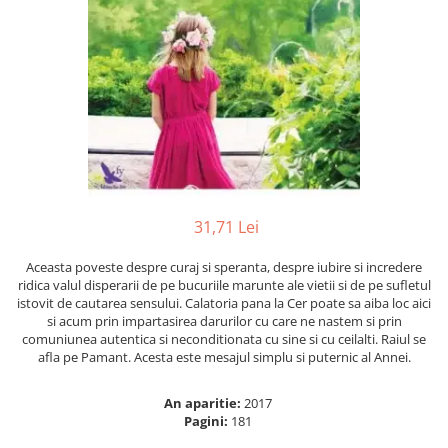
Numerologie
Paranormal
Parapsihologie
Ramtha
Audiobook
ReConnect
Religie
Crestinism
31,71 Lei
ScienceConnection
Aceasta poveste despre curaj si speranta, despre iubire si incredere
SelfConnect
ridica valul disperarii de pe bucuriile marunte ale vietii si de pe sufletul
istovit de cautarea sensului. Calatoria pana la Cer poate sa aiba loc aici
SelfHealing
si acum prin impartasirea darurilor cu care ne nastem si prin
comuniunea autentica si neconditionata cu sine si cu ceilalti. Raiul se
Vindecare Spirituala
afla pe Pamant. Acesta este mesajul simplu si puternic al Annei.
Sanatate
Diete
An aparitie:
2017
Pagini:
181
Gastronomik