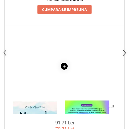
Articole Birotica
CUMPARA-LE IMPREUNA
Accesorii Arhivare
Calculator
Hartie si Accesorii
Instrumente de scris
Organizare si Arhivare
Seturi birotica
Articole scolare
Arta
Caiete si Carnetele scolare
Coperti, Mape, Etichete
Ghiozdane si Penare scolare
Instrumente de scris
Instrumente si Truse Geometrie
1 x MIRACOLE DIN CER
1 x VINDECAREA COPILULUI
Seturi scolare
INTERIOR
Calculator
91,71 Lei
Consumabile & Accesorii
79,71 Lei