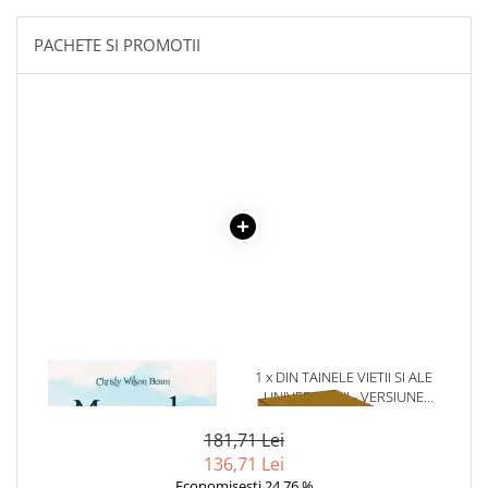
Literatura Romana
Literatura Universala
PACHETE SI PROMOTII
Poezie
Romane de dragoste, Carti
romantice
Senzatii/Dragoste
Senzatii/Erotic
Senzatii/Suspans
Senzatii/Thriller
SF & Fantasy
Teatru
Teens Book Club
1 x MIRACOLE DIN CER
1 x DIN TAINELE VIETII SI ALE
UNIVERSULUI - VERSIUNE
Umor
ORIGINALA DIN 1939.
VOLUMELE I-III. CUTIE DE
Birotica & Papetarie
181,71 Lei
COLECTIE -SCARLAT
136,71 Lei
Adezivi si benzi adezive
DEMETRESCU
Economisesti 24,76 %