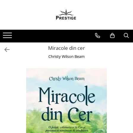
Toate Produsele
Noutati
Promotii
Pachete Speciale Carti
Miracole din cer
Spiritualitate - Ezoterism
Christy Wilson Beam
AngelConnection
Arte Divinatorii
Astrologie
Chiromantie
Dezvoltare Spirituala
KidConnection
Minte Corp
New Illuminati Files