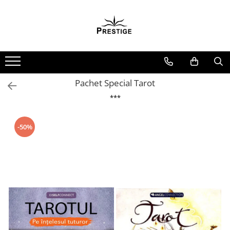
Toate Produsele
Noutati
Promotii
Pachete Speciale Carti
Pachet Special Tarot
Spiritualitate - Ezoterism
***
AngelConnection
Arte Divinatorii
-50%
Astrologie
Chiromantie
Dezvoltare Spirituala
KidConnection
Minte Corp
New Illuminati Files