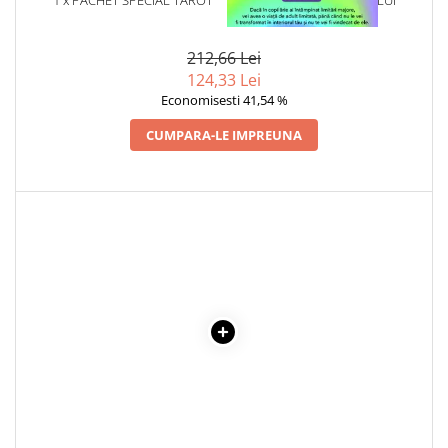
INTERIOR
Cadouri
Carti in dar
212,66 Lei
Carti pentru copii
124,33 Lei
Economisesti 41,54 %
Beletristica
Literatura Romana
CUMPARA-LE IMPREUNA
Literatura Universala
Poezie
SF & Fantasy
Carte Prescolara, Joc
Carti cartonate
Descopera lumea
Descopera si invata
Din ograda
Povesti pe roti
Primele notiuni
Carti de colorat