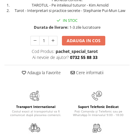
Masaj
TAROTUL - Pe intelesul tuturor - Kim Arnold
Tarot - Interpretari si practice secrete - Stephanie Pui-Mun Law
MedConnect
IN STOC
Medicina & Farmacie
Durata de livrare:
1-3 zile lucratoare
Medicina Pentru Toti
ADAUGA IN COS
SealfHealing
Sport
Cod Produs:
pachet_special_tarot
Ai nevoie de ajutor?
0732 55 88 33
Starea de bine
Terapii Alternative
Adauga la Favorite
Cere informatii
AudioBook
Beletristica
Biografii, Memorii, Jurnale
Carti erotice
Transport International
Suport Telefonic Dedicat
Costul exact al transportului va fi
Poți Comanda și Telefonic sau pe
Carti pentru Adolescenti, Young
comunicat după plasarea comenzii.
WhatsApp în Intervalul 9:00 - 18:00
Adult
Crime, Thriller, Mistery