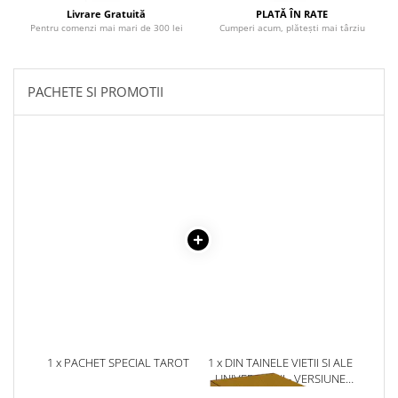
Literatura Romana
Livrare Gratuită
PLATĂ ÎN RATE
Pentru comenzi mai mari de 300 lei
Cumperi acum, plătești mai târziu
Literatura Universala
Poezie
Romane de dragoste, Carti
PACHETE SI PROMOTII
romantice
Senzatii/Dragoste
Senzatii/Erotic
Senzatii/Suspans
Senzatii/Thriller
SF & Fantasy
Teatru
Teens Book Club
Umor
Birotica & Papetarie
1 x PACHET SPECIAL TAROT
1 x DIN TAINELE VIETII SI ALE
UNIVERSULUI - VERSIUNE
Adezivi si benzi adezive
ORIGINALA DIN 1939.