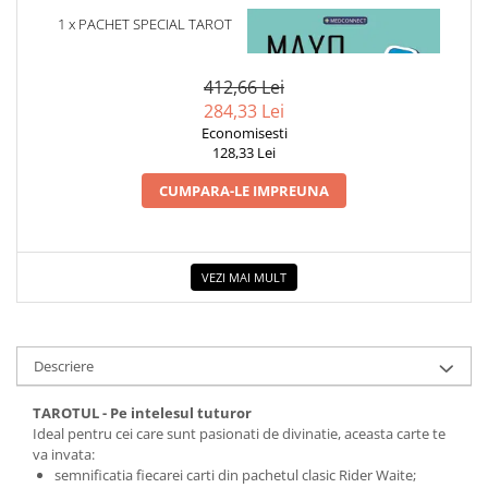
COLOREAZA CU PRIETENII
1 x PACHET SPECIAL TAROT
1 x MAYO CLINIC. CARTEA
De colorat
ESENTIALA DESPRE DIABETUL
ZAHARAT
Pot desena minunat
412,66 Lei
Sa coloram cu Nicol
284,33 Lei
Carti educative
Economisesti
128,33 Lei
Codul copiilor de succes
CUMPARA-LE IMPREUNA
Copii 0-7 ani
Clubul Premiantilor
Super pitici 2-5 ani
VEZI MAI MULT
Culegeri Auxiliare
Dezvoltare personala
Dictionare
Descriere
Enciclopedii
TAROTUL - Pe intelesul tuturor
Kids Book Club
Ideal pentru cei care sunt pasionati de divinatie, aceasta carte te
Legende istorice
va invata:
semnificatia fiecarei carti din pachetul clasic Rider Waite;
Literatura Scolara