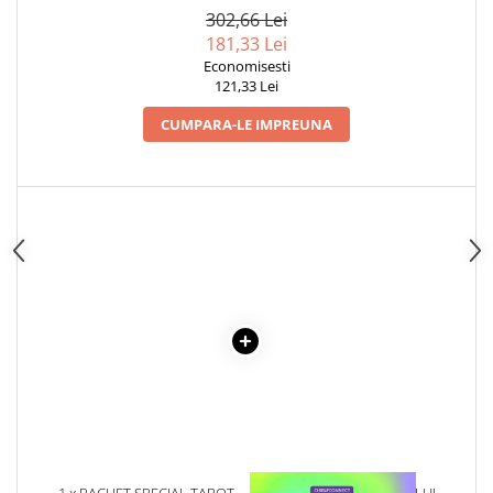
Articole Birotica
VOLUMELE I-III. CUTIE DE
302,66 Lei
COLECTIE -SCARLAT
181,33 Lei
Accesorii Arhivare
DEMETRESCU
Economisesti
Calculator
121,33 Lei
Hartie si Accesorii
CUMPARA-LE IMPREUNA
Instrumente de scris
Organizare si Arhivare
Seturi birotica
Articole scolare
Arta
Caiete si Carnetele scolare
Coperti, Mape, Etichete
Ghiozdane si Penare scolare
Instrumente de scris
Instrumente si Truse Geometrie
Seturi scolare
Calculator
Consumabile & Accesorii
1 x PACHET SPECIAL TAROT
1 x VINDECAREA COPILULUI