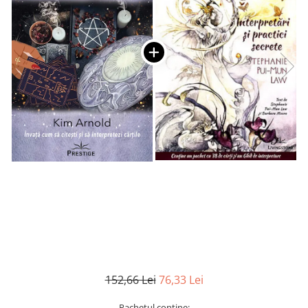
Numerologie
Paranormal
Parapsihologie
Ramtha
Audiobook
ReConnect
Religie
Crestinism
ScienceConnection
SelfConnect
SelfHealing
Vindecare Spirituala
Sanatate
Diete
152,66 Lei
76,33 Lei
Gastronomik
Pachetul contine: