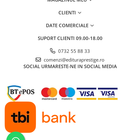
Dezvoltarea Afacerilor
CLIENTI
Parenting & Familie
DATE COMERCIALE
Psihologie, Psihanaliza
PSYCONNECT
SUPORT CLIENTI
09.00-18.00
Sexualitate
0732 55 88 33
Istorie
comenzi@edituraprestige.ro
Istorie & Filosofie
SOCIAL
URMARESTE-NE IN SOCIAL MEDIA
Istorii Secrete
Mituri si Legende
Tot Adevarul
Jocuri
Casute de papusi si mobilier
Creativitate
Educative
BrainBox