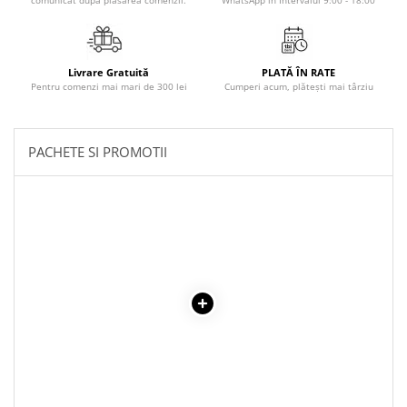
comunicat după plasarea comenzii.
WhatsApp în Intervalul 9:00 - 18:00
Povesti ilustrate
Povesti - Basme - Legende
Realitatea Augmentata
Livrare Gratuită
PLATĂ ÎN RATE
Pentru comenzi mai mari de 300 lei
Cumperi acum, plătești mai târziu
Religie pentru copii
ScienceConnection
TP ROLL
PACHETE SI PROMOTII