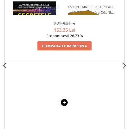
1 x SECRETELE ENERGIEI
1 x DIN TAINELE VIETII SI ALE
NELIMITATE
UNIVERSULUI - VERSIUNE
ORIGINALA DIN 1939.
VOLUMELE I-III. CUTIE DE
222,94 Lei
COLECTIE -SCARLAT
163,35 Lei
DEMETRESCU
Economisesti 26,73 %
CUMPARA-LE IMPREUNA