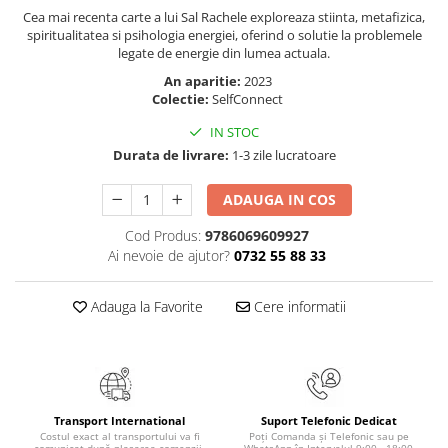
Cea mai recenta carte a lui Sal Rachele exploreaza stiinta, metafizica,
Elevi de 10 plus
spiritualitatea si psihologia energiei, oferind o solutie la problemele
Lecturi Scolare
legate de energie din lumea actuala.
Lumea Copilariei
An aparitie:
2023
Colectie:
SelfConnect
Ma pregatesc pentru scoala
IN STOC
Manuale - Carte Scolara
Durata de livrare:
1-3 zile lucratoare
Clasa a II-a
Clasa a III-a
ADAUGA IN COS
Clasa a IV-a
Cod Produs:
9786069609927
Clasa a V-a
Ai nevoie de ajutor?
0732 55 88 33
Clasa a VI-a
Clasa a VII-a
Adauga la Favorite
Cere informatii
Clasa a VIII-a
Clasa I
Clasa pregatitoare
Limbi Straine
Transport International
Suport Telefonic Dedicat
Povesti
Costul exact al transportului va fi
Poți Comanda și Telefonic sau pe