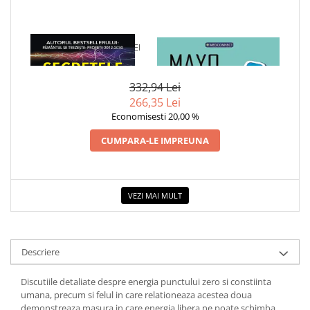
1 x SECRETELE ENERGIEI
1 x MAYO CLINIC. CARTEA
NELIMITATE
ESENTIALA DESPRE DIABETUL
ZAHARAT
332,94 Lei
266,35 Lei
Economisesti 20,00 %
CUMPARA-LE IMPREUNA
VEZI MAI MULT
Descriere
Discutiile detaliate despre energia punctului zero si constiinta
umana, precum si felul in care relationeaza acestea doua
demonstreaza masura in care energia libera ne poate schimba