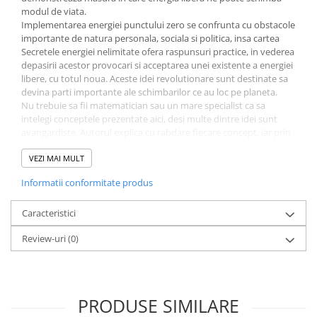
modul de viata.
Implementarea energiei punctului zero se confrunta cu obstacole
importante de natura personala, sociala si politica, insa cartea
Secretele energiei nelimitate ofera raspunsuri practice, in vederea
depasirii acestor provocari si acceptarea unei existente a energiei
libere, cu totul noua. Aceste idei revolutionare sunt destinate sa
devina parti importante ale schimbarilor ce au loc pe planeta.
Nu trebuie sa fii matematician sau un mare specialist ca sa
intelegi conceptele prezentate aici, desi multe dintre idei sunt
avangardiste. Autorul explica cu rabdare fiecare concept, iar prin
examinarea subiectului energiei din diverse perspective - a
stiintei, a fizicii si a psihologiei - cititorul devine constient de
VEZI MAI MULT
existenta unor posibilitati mai vaste.
Informatii conformitate produs
Rasa umana e formata din fiinte vaste, creatoare si inteligente
facute dupa asemanarea Creatorului. Avem capacitatea de a
accesa abundenta nelimitata a energiei infinite, ce este
Caracteristici
raspandita in cosmos. Cartea de fata ne ajuta sa renuntam la
Review-uri
(0)
ideile, convingerile si conceptiile noastre limitative, eliberandu-ne
sufletul si facandu-ne inima sa devina mai larga.
Sal Rachele este un pionier in domeniul potentialului uman.
PRODUSE SIMILARE
Inspirat de studii