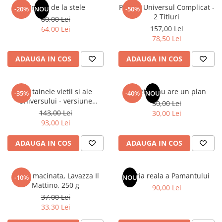
Un dar de la stele
Pachet Universul Complicat -
-20%
NOU
-50%
2 Titluri
80,00 Lei
157,00 Lei
64,00 Lei
78,50 Lei
ADAUGA IN COS
ADAUGA IN COS
Din tainele vietii si ale
Sufletul tau are un plan
-35%
-40%
NOU
Universului - versiune
50,00 Lei
originala din 1939. Volumele I-
143,00 Lei
30,00 Lei
III.
93,00 Lei
ADAUGA IN COS
ADAUGA IN COS
Cafea macinata, Lavazza Il
Istoria reala a Pamantului
-10%
NOU
Mattino, 250 g
90,00 Lei
37,00 Lei
33,30 Lei