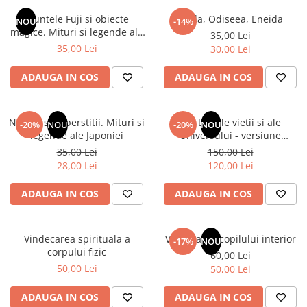
Instrumente de scris
Puzzle-uri
COLOREAZA CU PRIETENII
Audiobook
Muntele Fuji si obiecte
Iliada, Odiseea, Eneida
Instrumente si Truse Geometrie
Senzatii/Thriller
NOU
-14%
De colorat
Puzzle
magice. Mituri si legende ale
ReConnect
35,00 Lei
Seturi scolare
Pot desena minunat
SF & Fantasy
Puzzle 3D Lemn
Japoniei
35,00 Lei
30,00 Lei
Religie
Calculator
Sa coloram cu Nicol
Teatru
Crestinism
Consumabile & Accesorii
Carti educative
ADAUGA IN COS
ADAUGA IN COS
Teens Book Club
ScienceConnection
Codul copiilor de succes
Umor
SelfConnect
Copii 0-7 ani
Natura si superstitii. Mituri si
Din tainele vietii si ale
-20%
NOU
-20%
NOU
SelfHealing
legende ale Japoniei
Universului - versiune
Clubul Premiantilor
originala din 1939. Volumele I-
35,00 Lei
150,00 Lei
Vindecare Spirituala
Super pitici 2-5 ani
III. Cutie de colectie -Scarlat
28,00 Lei
120,00 Lei
Demetrescu
Culegeri Auxiliare
ADAUGA IN COS
ADAUGA IN COS
Dezvoltare personala
Dictionare
Vindecarea spirituala a
Vindecarea copilului interior
Enciclopedii
-17%
NOU
corpului fizic
60,00 Lei
Kids Book Club
50,00 Lei
50,00 Lei
Legende istorice
ADAUGA IN COS
ADAUGA IN COS
Literatura Scolara