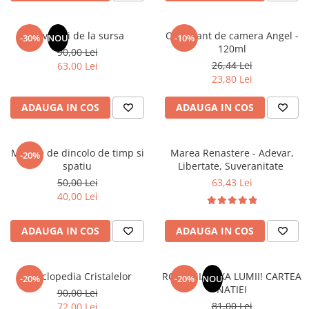
Elevi de 10 plus
Lecturi Scolare
Revelatii de la sursa
Odorizant de camera Angel -
-30%
NOU
-10%
120ml
90,00 Lei
Lumea Copilariei
26,44 Lei
63,00 Lei
Ma pregatesc pentru scoala
23,80 Lei
Manuale - Carte Scolara
ADAUGA IN COS
ADAUGA IN COS
Clasa a II-a
Clasa a III-a
Mesaje de dincolo de timp si
Marea Renastere - Adevar,
Clasa a IV-a
-20%
spatiu
Libertate, Suveranitate
Clasa a V-a
50,00 Lei
63,43 Lei
Clasa a VI-a
40,00 Lei
Clasa a VII-a
Clasa a VIII-a
ADAUGA IN COS
ADAUGA IN COS
Clasa I
Clasa pregatitoare
Enciclopedia Cristalelor
ROMANIA, AXA LUMII! CARTEA
Limbi Straine
-20%
-20%
NOU
NATIEI
90,00 Lei
Povesti
81,00 Lei
72,00 Lei