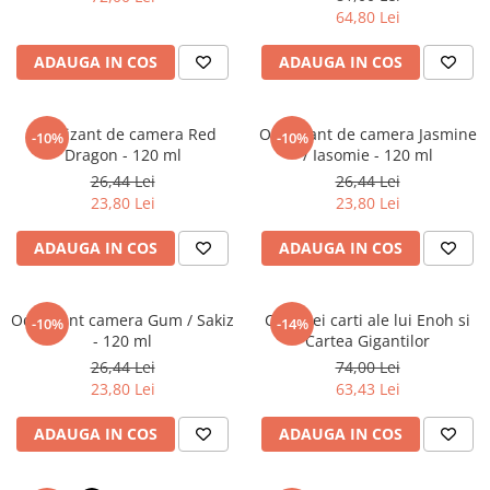
Povesti ilustrate
64,80 Lei
Povesti - Basme - Legende
ADAUGA IN COS
ADAUGA IN COS
Realitatea Augmentata
Religie pentru copii
Odorizant de camera Red
Odorizant de camera Jasmine
-10%
-10%
ScienceConnection
Dragon - 120 ml
/ Iasomie - 120 ml
TP ROLL
26,44 Lei
26,44 Lei
23,80 Lei
23,80 Lei
ADAUGA IN COS
ADAUGA IN COS
Odorizant camera Gum / Sakiz
Cele trei carti ale lui Enoh si
-10%
-14%
- 120 ml
Cartea Gigantilor
26,44 Lei
74,00 Lei
23,80 Lei
63,43 Lei
ADAUGA IN COS
ADAUGA IN COS