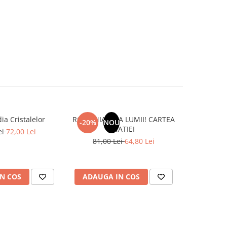
ia Cristalelor
ROMANIA, AXA LUMII! CARTEA
Marea Re
-20%
NOU
NATIEI
Liberta
ei
72,00 Lei
81,00 Lei
64,80 Lei
N COS
ADAUGA IN COS
ADAUG