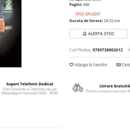
Pagini:
448
STOC EPUIZAT
Durata de livrare:
24-72 ore
ALERTA STOC
Cod Produs:
9789738802612
Adauga la Favorite
Cere 
Suport Telefonic Dedicat
Livrare Gratuită
Poți Comanda și Telefonic sau pe
Pentru comenzi mai mari de
WhatsApp în Intervalul 9:00 - 18:00