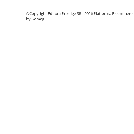
Cadouri
©Copyright Editura Prestige SRL 2026
Platforma E-commerc
Carti in dar
by Gomag
Carti pentru copii
Beletristica
Literatura Romana
Literatura Universala
Poezie
SF & Fantasy
Carte Prescolara, Joc
Carti cartonate
Descopera lumea
Descopera si invata
Din ograda
Povesti pe roti
Primele notiuni
Carti de colorat