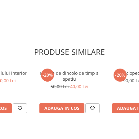
PRODUSE SIMILARE
ului interior
Mesaje de dincolo de timp si
Encicloped
-20%
-20%
spatiu
0,00 Lei
90,00 L
50,00 Lei
40,00 Lei
COS
ADAUGA IN COS
ADAUGA I