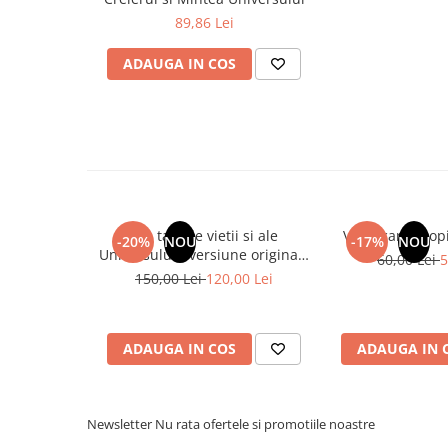
Literatura Romana
89,86 Lei
Literatura Universala
ADAUGA IN COS
Poezie
Romane de dragoste, Carti
romantice
Senzatii/Dragoste
Senzatii/Erotic
Senzatii/Suspans
Din tainele vietii si ale
Vindecarea copil
-20%
NOU
-17%
NOU
Senzatii/Thriller
Universului - versiune originala
60,00 Lei
5
din 1939. Volumele I-III. Cutie
SF & Fantasy
150,00 Lei
120,00 Lei
de colectie -Scarlat Demetrescu
Teatru
Teens Book Club
ADAUGA IN COS
ADAUGA IN 
Umor
Birotica & Papetarie
Newsletter
Nu rata ofertele si promotiile noastre
Adezivi si benzi adezive