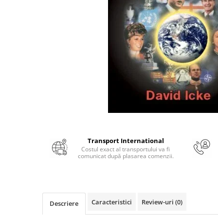
Numerologie
Paranormal
Parapsihologie
Ramtha
Audiobook
ReConnect
Religie
Crestinism
ScienceConnection
SelfConnect
Transport International
Costul exact al transportului va fi
SelfHealing
comunicat după plasarea comenzii.
Vindecare Spirituala
Sanatate
Diete
Caracteristici
Review-uri
(0)
Descriere
Gastronomik