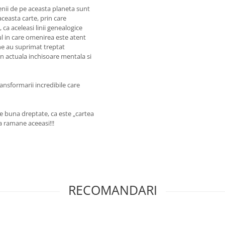
enii de pe aceasta planeta sunt
aceasta carte, prin care
a aceleasi linii genealogice
l in care omenirea este atent
ne au suprimat treptat
in actuala inchisoare mentala si
ransformarii incredibile care
e buna dreptate, ca este „cartea
a ramane aceeasi!!!
RECOMANDARI