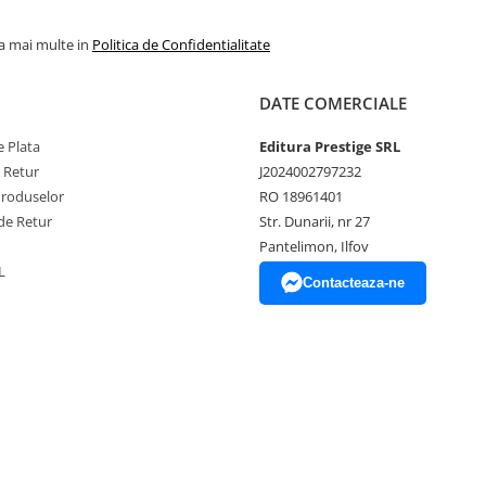
la mai multe in
Politica de Confidentialitate
DATE COMERCIALE
 Plata
Editura Prestige SRL
e Retur
J2024002797232
Produselor
RO 18961401
de Retur
Str. Dunarii, nr 27
Pantelimon, Ilfov
L
Contacteaza-ne