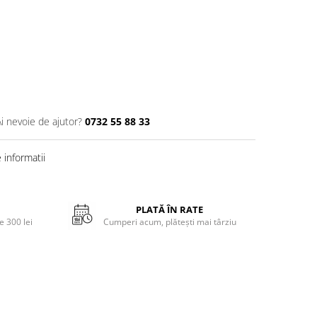
Ai nevoie de ajutor?
0732 55 88 33
informatii
PLATĂ ÎN RATE
 300 lei
Cumperi acum, plătești mai târziu