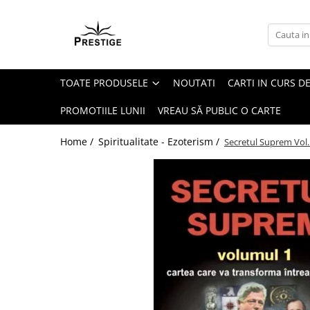
Toate Produsele
Noutati
TOATE PRODUSELE
NOUTATI
CARTI IN CURS DE
Promotii
Pachete Speciale Carti
PROMOTIILE LUNII
VREAU SĂ PUBLIC O CARTE
Spiritualitate - Ezoterism
Home /
Spiritualitate - Ezoterism /
Secretul Suprem Vol.
AngelConnection
Arte Divinatorii
Astrologie
Chiromantie
Dezvoltare Spirituala
KidConnection
Minte Corp
New Illuminati Files