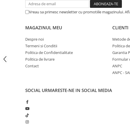
Articole Birotica
Accesorii Arhivare
Vreau sa primesc newsletter cu promotiile magazinului. Af
Calculator
Hartie si Accesorii
MAGAZINUL MEU
CLIENTI
Instrumente de scris
Despre noi
Metode de
Organizare si Arhivare
Termeni si Conditii
Politica d
Seturi birotica
Politica de Confidentialitate
Garantia 
Articole scolare
Politica de livrare
Formular 
Contact
ANPC
Arta
ANPC - SA
Caiete si Carnetele scolare
Coperti, Mape, Etichete
Ghiozdane si Penare scolare
SOCIAL
URMARESTE-NE IN SOCIAL MEDIA
Instrumente de scris
Instrumente si Truse Geometrie
Seturi scolare
Calculator
Consumabile & Accesorii