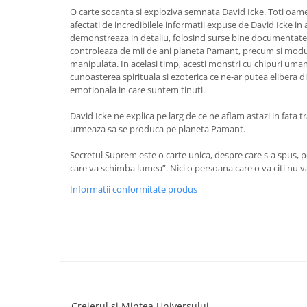
Masaj
O carte socanta si exploziva semnata David Icke. Toti oam
afectati de incredibilele informatii expuse de David Icke in 
MedConnect
demonstreaza in detaliu, folosind surse bine documentate, c
controleaza de mii de ani planeta Pamant, precum si modu
Medicina & Farmacie
manipulata. In acelasi timp, acesti monstri cu chipuri uma
Medicina Pentru Toti
cunoasterea spirituala si ezoterica ce ne-ar putea elibera d
emotionala in care suntem tinuti.
SealfHealing
Sport
David Icke ne explica pe larg de ce ne aflam astazi in fata t
urmeaza sa se produca pe planeta Pamant.
Starea de bine
Secretul Suprem este o carte unica, despre care s-a spus, p
Terapii Alternative
care va schimba lumea”. Nici o persoana care o va citi nu v
AudioBook
Informatii conformitate produs
Beletristica
Biografii, Memorii, Jurnale
Carti erotice
Carti pentru Adolescenti, Young
Adult
Crime, Thriller, Mistery
Creierul si Mintea Universului