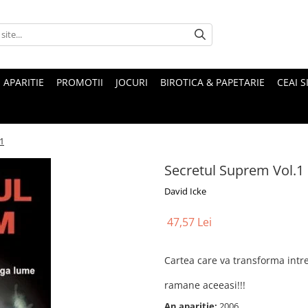
 APARITIE
PROMOTII
JOCURI
BIROTICA & PAPETARIE
CEAI S
1
Secretul Suprem Vol.1
David Icke
47,57 Lei
Cartea care va transforma intre
ramane aceeasi!!!
An aparitie:
2006