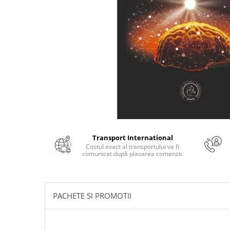
Numerologie
Paranormal
Parapsihologie
Ramtha
Audiobook
ReConnect
Religie
Crestinism
ScienceConnection
Transport International
SelfConnect
Costul exact al transportului va fi
comunicat după plasarea comenzii.
SelfHealing
Vindecare Spirituala
Sanatate
PACHETE SI PROMOTII
Diete
Gastronomik