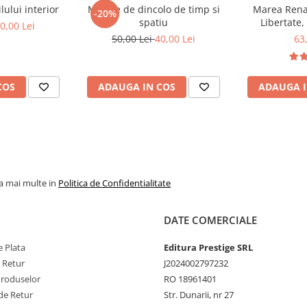
ului interior
Mesaje de dincolo de timp si
Marea Renas
-20%
spatiu
Libertate,
0,00 Lei
50,00 Lei
40,00 Lei
63
COS
ADAUGA IN COS
ADAUGA I
la mai multe in
Politica de Confidentialitate
DATE COMERCIALE
 Plata
Editura Prestige SRL
e Retur
J2024002797232
Produselor
RO 18961401
de Retur
Str. Dunarii, nr 27