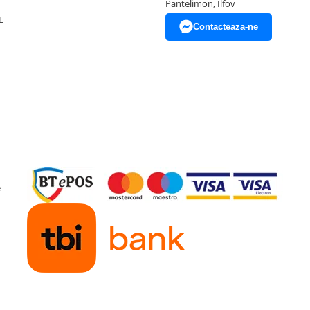
Pantelimon, Ilfov
L
Contacteaza-ne
e