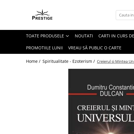
Toate Produsele
Noutati
TOATE PRODUSELE
NOUTATI
CARTI IN CURS DE
Promotii
Pachete Speciale Carti
PROMOTIILE LUNII
VREAU SĂ PUBLIC O CARTE
Spiritualitate - Ezoterism
Home /
Spiritualitate - Ezoterism /
Creierul si Mintea Un
AngelConnection
Arte Divinatorii
Astrologie
Chiromantie
Dezvoltare Spirituala
KidConnection
Minte Corp
New Illuminati Files