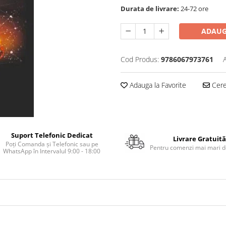
Durata de livrare:
24-72 ore
ADAUG
Cod Produs:
9786067973761
Adauga la Favorite
Cere 
Suport Telefonic Dedicat
Livrare Gratuită
Poți Comanda și Telefonic sau pe
Pentru comenzi mai mari de
WhatsApp în Intervalul 9:00 - 18:00