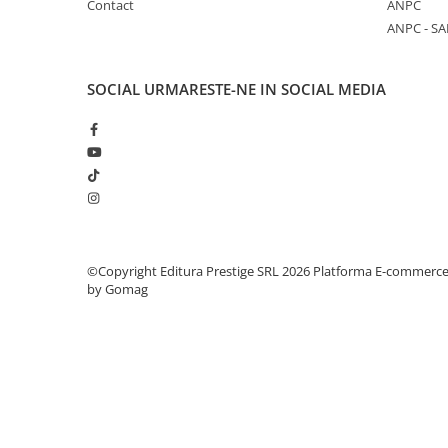
Contact
ANPC
ANPC - SA
Elevi de 10 plus
Lecturi Scolare
Lumea Copilariei
SOCIAL
URMARESTE-NE IN SOCIAL MEDIA
Ma pregatesc pentru scoala
Manuale - Carte Scolara
Clasa a II-a
Clasa a III-a
Clasa a IV-a
Clasa a V-a
©Copyright Editura Prestige SRL 2026
Platforma E-commerc
Clasa a VI-a
by Gomag
Clasa a VII-a
Clasa a VIII-a
Clasa I
Clasa pregatitoare
Limbi Straine
Povesti