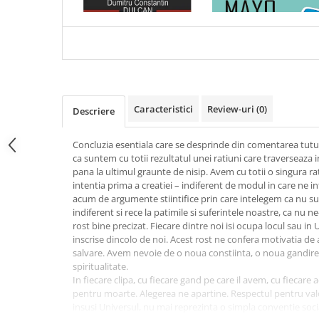
UNIVERSULUI
ESENTIALA DESPRE DIAB
Articole Birotica
ZAHARAT
Accesorii Arhivare
Calculator
Hartie si Accesorii
Instrumente de scris
Organizare si Arhivare
Caracteristici
Review-uri
(0)
Descriere
Seturi birotica
Articole scolare
Concluzia esentiala care se desprinde din comentarea tut
ca suntem cu totii rezultatul unei ratiuni care traverseaza 
Arta
pana la ultimul graunte de nisip. Avem cu totii o singura ra
Caiete si Carnetele scolare
intentia prima a creatiei – indiferent de modul in care ne
acum de argumente stiintifice prin care intelegem ca nu su
Coperti, Mape, Etichete
indiferent si rece la patimile si suferintele noastre, ca nu 
Ghiozdane si Penare scolare
rost bine precizat. Fiecare dintre noi isi ocupa locul sau in 
Instrumente de scris
inscrise dincolo de noi. Acest rost ne confera motivatia de a 
salvare. Avem nevoie de o noua constiinta, o noua gandir
Instrumente si Truse Geometrie
spiritualitate.
Seturi scolare
In fiecare clipa, cu fiecare gand pe care il avem, cu fiecare
Calculator
pentru moarte. Alegerea ne apartine. Respectul pentru valori
insusi Universul, nu mai reprezinta o simpla conventie social
Consumabile & Accesorii