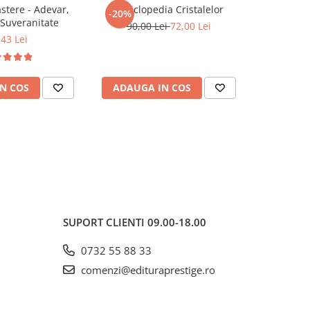
tere - Adevar,
Enciclopedia Cristalelor
ROMANIA, 
-20%
-20%
 Suveranitate
90,00 Lei
72,00 Lei
,43 Lei
81,0
N COS
ADAUGA IN COS
ADAUG
SUPORT CLIENTI
09.00-18.00
0732 55 88 33
comenzi@edituraprestige.ro