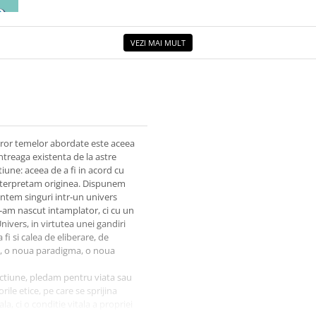
ETUL
VEZI MAI MULT
uror temelor abordate este aceea
intreaga existenta de la astre
tiune: aceea de a fi in acord cu
 interpretam originea. Dispunem
ntem singuri intr‑un univers
ne‑am nascut intamplator, ci cu un
Univers, in virtutea unei gandiri
fi si calea de eliberare, de
e, o noua paradigma, o noua
 actiune, pledam pentru viata sau
le etice, pe care se sprijina
a, ci o conditie vitala a propriei