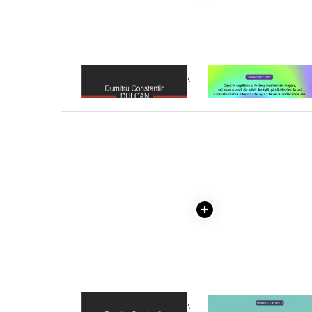
Literatura Romana
Literatura Universala
Poezie
Romane de dragoste, Carti
1 x CREIERUL SI MINTEA
1 x VINDECAREA COPILU
romantice
UNIVERSULUI
INTERIOR
Senzatii/Dragoste
Senzatii/Erotic
Senzatii/Suspans
Senzatii/Thriller
SF & Fantasy
Teatru
Teens Book Club
Umor
Birotica & Papetarie
Adezivi si benzi adezive
1 x CREIERUL SI MINTEA
1 x MAYO CLINIC. CART