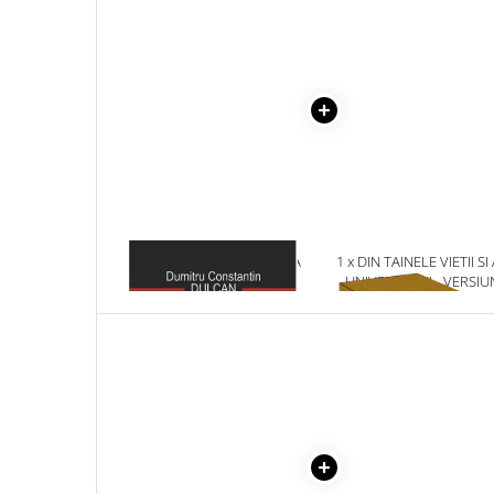
Masaj
MedConnect
Medicina & Farmacie
Medicina Pentru Toti
SealfHealing
Sport
Starea de bine
Terapii Alternative
1 x CREIERUL SI MINTEA
1 x DIN TAINELE VIETII SI
UNIVERSULUI
UNIVERSULUI - VERSIU
AudioBook
ORIGINALA DIN 1939.
Beletristica
VOLUMELE I-III. CUTIE 
COLECTIE -SCARLAT
Biografii, Memorii, Jurnale
DEMETRESCU
Carti erotice
Carti pentru Adolescenti, Young
Adult
Crime, Thriller, Mistery