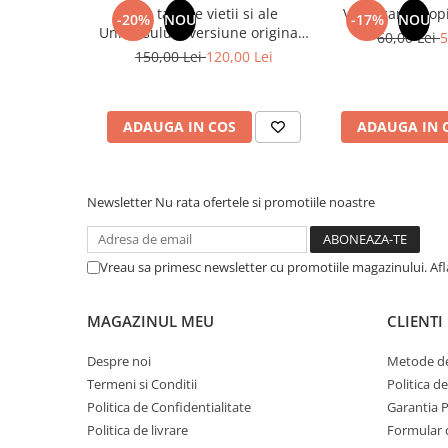
COLOREAZA CU PRIETENII
Din tainele vietii si ale
Vindecarea copil
-20%
NOU
-17%
NOU
Universului - versiune originala
60,00 Lei
5
De colorat
din 1939. Volumele I-III. Cutie
150,00 Lei
120,00 Lei
Pot desena minunat
de colectie -Scarlat Demetrescu
Sa coloram cu Nicol
Carti educative
ADAUGA IN COS
ADAUGA IN 
Codul copiilor de succes
Copii 0-7 ani
Newsletter
Nu rata ofertele si promotiile noastre
Clubul Premiantilor
Super pitici 2-5 ani
Culegeri Auxiliare
Vreau sa primesc newsletter cu promotiile magazinului. Af
Dezvoltare personala
MAGAZINUL MEU
CLIENTI
Dictionare
Enciclopedii
Despre noi
Metode de
Termeni si Conditii
Politica d
Kids Book Club
Politica de Confidentialitate
Garantia 
Legende istorice
Politica de livrare
Formular 
Literatura Scolara