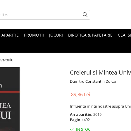
 APARITIE
PROMOTII
JOCURI
BIROTICA & PAPETARIE
CEAI S
iversului
Creierul si Mintea Univ
Dumitru Constantin Dulcan
89,86 Lei
Influenta mintii noastre asupra Univ
An aparitie:
2019
Pagini:
492
IN STOC