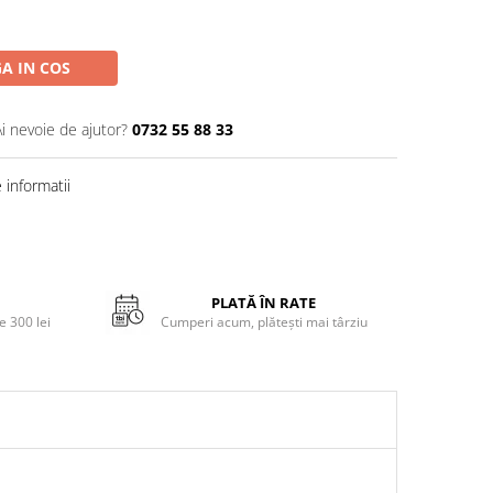
A IN COS
Ai nevoie de ajutor?
0732 55 88 33
informatii
PLATĂ ÎN RATE
 300 lei
Cumperi acum, plătești mai târziu