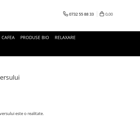
0732 55 88 33
0,00
I CAFEA
PRODUSE BIO
RELAXARE
ersului
ersului este o realitate.