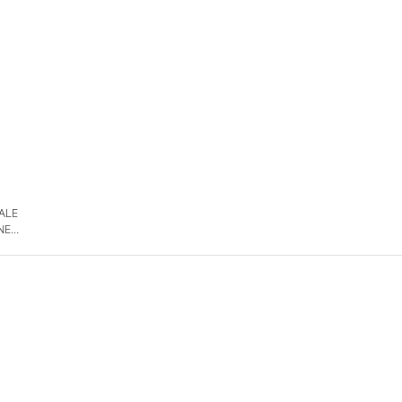
 ALE
NE
DE