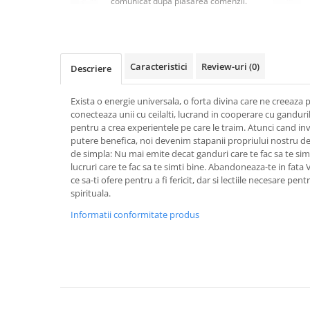
comunicat după plasarea comenzii.
Masaj
MedConnect
Medicina & Farmacie
Caracteristici
Review-uri
(0)
Descriere
Medicina Pentru Toti
SealfHealing
Exista o energie universala, o forta divina care ne creeaza p
conecteaza unii cu ceilalti, lucrand in cooperare cu ganduril
Sport
pentru a crea experientele pe care le traim. Atunci cand 
Starea de bine
putere benefica, noi devenim stapanii propriului nostru de
de simpla: Nu mai emite decat ganduri care te fac sa te simt
Terapii Alternative
lucruri care te fac sa te simti bine. Abandoneaza-te in fata V
ce sa-ti ofere pentru a fi fericit, dar si lectiile necesare pen
AudioBook
spirituala.
Beletristica
Informatii conformitate produs
Biografii, Memorii, Jurnale
Carti erotice
Carti pentru Adolescenti, Young
Adult
Crime, Thriller, Mistery