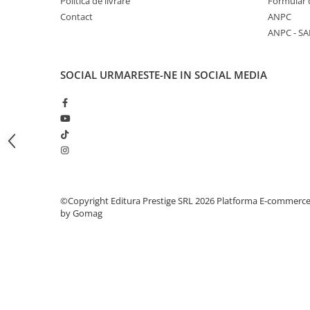
Politica de livrare
Formular 
Articole Birotica
Contact
ANPC
Accesorii Arhivare
ANPC - SA
Calculator
Hartie si Accesorii
SOCIAL
URMARESTE-NE IN SOCIAL MEDIA
Instrumente de scris
Organizare si Arhivare
Seturi birotica
Articole scolare
Arta
Caiete si Carnetele scolare
Coperti, Mape, Etichete
©Copyright Editura Prestige SRL 2026
Platforma E-commerc
Ghiozdane si Penare scolare
by Gomag
Instrumente de scris
Instrumente si Truse Geometrie
Seturi scolare
Calculator
Consumabile & Accesorii