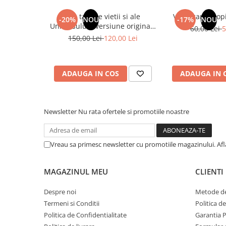
Literatura Romana
Din tainele vietii si ale
Vindecarea copil
-20%
NOU
-17%
NOU
Literatura Universala
Universului - versiune originala
60,00 Lei
5
din 1939. Volumele I-III. Cutie
Poezie
150,00 Lei
120,00 Lei
de colectie -Scarlat Demetrescu
Romane de dragoste, Carti
romantice
ADAUGA IN COS
ADAUGA IN 
Senzatii/Dragoste
Senzatii/Erotic
Senzatii/Suspans
Newsletter
Nu rata ofertele si promotiile noastre
Senzatii/Thriller
SF & Fantasy
Vreau sa primesc newsletter cu promotiile magazinului. Af
Teatru
Teens Book Club
MAGAZINUL MEU
CLIENTI
Umor
Despre noi
Metode de
Birotica & Papetarie
Termeni si Conditii
Politica d
Politica de Confidentialitate
Garantia 
Adezivi si benzi adezive