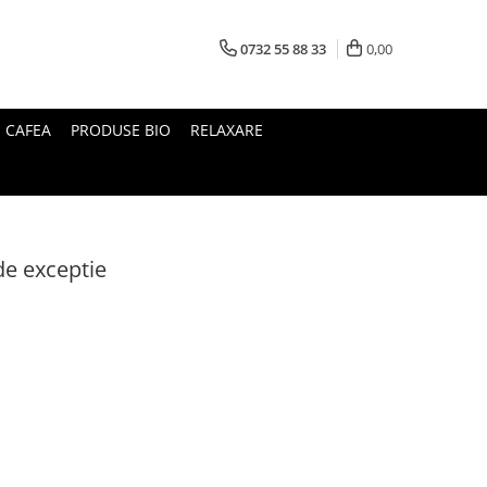
0732 55 88 33
0,00
I CAFEA
PRODUSE BIO
RELAXARE
 de exceptie