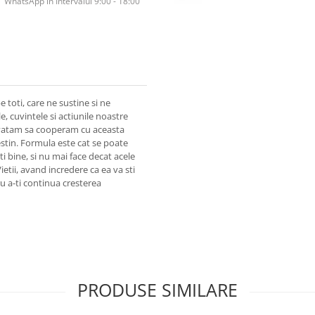
WhatsApp în Intervalul 9:00 - 18:00
e toti, care ne sustine si ne
e, cuvintele si actiunile noastre
invatam sa cooperam cu aceasta
stin. Formula este cat se poate
i bine, si nu mai face decat acele
ietii, avand incredere ca ea va sti
tru a-ti continua cresterea
PRODUSE SIMILARE