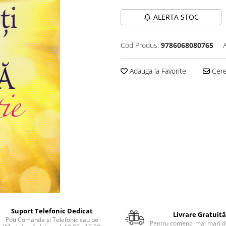
ALERTA STOC
Cod Produs:
9786068080765
Adauga la Favorite
Cere 
Suport Telefonic Dedicat
Livrare Gratuită
Poți Comanda și Telefonic sau pe
Pentru comenzi mai mari de