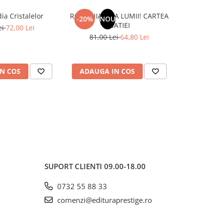
ia Cristalelor
ROMANIA, AXA LUMII! CARTEA
Pachet Uni
-20%
NOU
-50%
NATIEI
ei
72,00 Lei
81,00 Lei
64,80 Lei
157,
N COS
ADAUGA IN COS
ADAUG
SUPORT CLIENTI
09.00-18.00
0732 55 88 33
comenzi@edituraprestige.ro