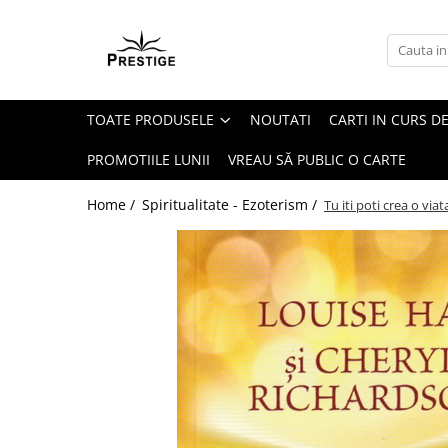
Toate Produsele
Noutati
TOATE PRODUSELE
NOUTATI
CARTI IN CURS DE
Promotii
Pachete Speciale Carti
PROMOTIILE LUNII
VREAU SĂ PUBLIC O CARTE
Spiritualitate - Ezoterism
Home /
Spiritualitate - Ezoterism /
Tu iti poti crea o via
AngelConnection
Arte Divinatorii
Astrologie
Chiromantie
Dezvoltare Spirituala
KidConnection
Minte Corp
New Illuminati Files