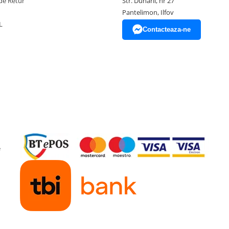
de Retur
Str. Dunarii, nr 27
Pantelimon, Ilfov
L
Contacteaza-ne
e