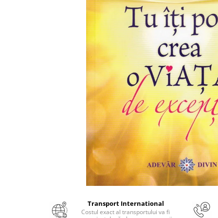
Numerologie
Paranormal
Parapsihologie
Ramtha
Audiobook
ReConnect
Religie
Crestinism
ScienceConnection
SelfConnect
SelfHealing
Vindecare Spirituala
Sanatate
Diete
Transport International
Gastronomik
Costul exact al transportului va fi