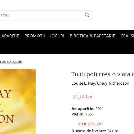
 APARITIE
PROMOTII
JOCURI
BIROTICA & PAPETARIE
CEAI S
ta de exceptie
Tu iti poti crea o viata
Louise L. Hay, Cheryl Richardson
21,14 Lei
An aparitie:
2011
Pagini:
165
STOC EPUIZAT
Durata de livrare:
24 ore