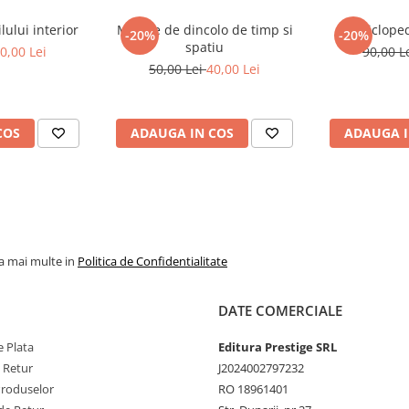
ului interior
Mesaje de dincolo de timp si
Encicloped
-20%
-20%
spatiu
0,00 Lei
90,00 L
50,00 Lei
40,00 Lei
COS
ADAUGA IN COS
ADAUGA I
la mai multe in
Politica de Confidentialitate
DATE COMERCIALE
 Plata
Editura Prestige SRL
e Retur
J2024002797232
Produselor
RO 18961401