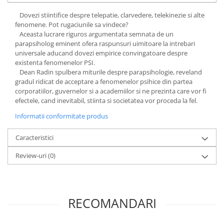
Povesti ilustrate
Dovezi stiintifice despre telepatie, clarvedere, telekinezie si alte
Povesti - Basme - Legende
fenomene. Pot rugaciunile sa vindece?
Aceasta lucrare riguros argumentata semnata de un
Realitatea Augmentata
parapsiholog eminent ofera raspunsuri uimitoare la intrebari
Religie pentru copii
universale aducand dovezi empirice convingatoare despre
existenta fenomenelor PSI.
ScienceConnection
Dean Radin spulbera miturile despre parapsihologie, reveland
TP ROLL
gradul ridicat de acceptare a fenomenelor psihice din partea
corporatiilor, guvernelor si a academiilor si ne prezinta care vor fi
efectele, cand inevitabil, stiinta si societatea vor proceda la fel.
Informatii conformitate produs
Caracteristici
Review-uri
(0)
RECOMANDARI