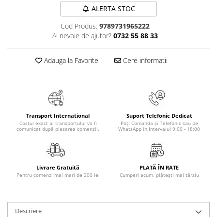
ALERTA STOC
Elevi de 10 plus
Lecturi Scolare
Cod Produs:
9789731965222
Ai nevoie de ajutor?
0732 55 88 33
Lumea Copilariei
Ma pregatesc pentru scoala
Adauga la Favorite
Cere informatii
Manuale - Carte Scolara
Clasa a II-a
Clasa a III-a
Clasa a IV-a
Transport International
Suport Telefonic Dedicat
Clasa a V-a
Costul exact al transportului va fi
Poți Comanda și Telefonic sau pe
comunicat după plasarea comenzii.
WhatsApp în Intervalul 9:00 - 18:00
Clasa a VI-a
Clasa a VII-a
Clasa a VIII-a
Livrare Gratuită
PLATĂ ÎN RATE
Clasa I
Pentru comenzi mai mari de 300 lei
Cumperi acum, plătești mai târziu
Clasa pregatitoare
Limbi Straine
Povesti
Descriere