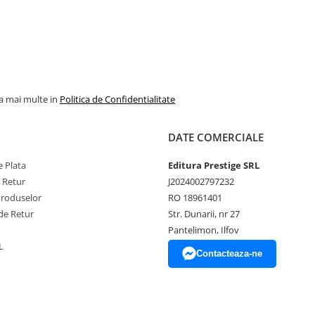
la mai multe in
Politica de Confidentialitate
DATE COMERCIALE
 Plata
Editura Prestige SRL
e Retur
J2024002797232
Produselor
RO 18961401
de Retur
Str. Dunarii, nr 27
Pantelimon, Ilfov
L
Contacteaza-ne