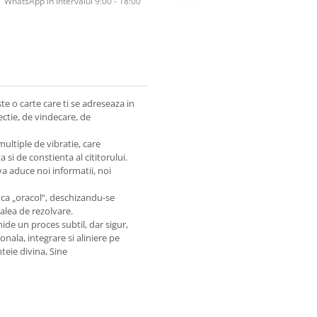
WhatsApp în Intervalul 9:00 - 18:00
ste o carte care ti se adreseaza in
ectie, de vindecare, de
multiple de vibratie, care
 si de constienta al cititorului.
i va aduce noi informatii, noi
 ca „oracol“, deschizandu-se
calea de rezolvare.
ide un proces subtil, dar sigur,
onala, integrare si aliniere pe
nteie divina, Sine