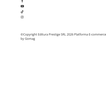
Cadouri
Carti in dar
Carti pentru copii
Beletristica
Literatura Romana
©Copyright Editura Prestige SRL 2026
Platforma E-commerc
Literatura Universala
by Gomag
Poezie
SF & Fantasy
Carte Prescolara, Joc
Carti cartonate
Descopera lumea
Descopera si invata
Din ograda
Povesti pe roti
Primele notiuni
Carti de colorat