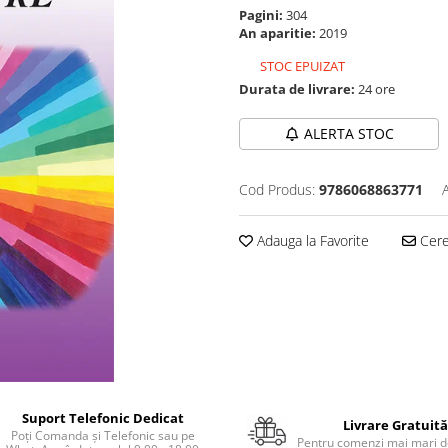
Pagini:
304
An aparitie:
2019
STOC EPUIZAT
Durata de livrare:
24 ore
ALERTA STOC
Cod Produs:
9786068863771
Adauga la Favorite
Cere 
Suport Telefonic Dedicat
Livrare Gratuită
Poți Comanda și Telefonic sau pe
Pentru comenzi mai mari de