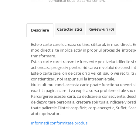
comunicat după plasarea comenzii.
Masaj
MedConnect
Medicina & Farmacie
Caracteristici
Review-uri
(0)
Descriere
Medicina Pentru Toti
SealfHealing
Este o carte care lucreaza cu tine, cititorul, in mod direct. E
mod direct si te implica activ in propriul proces de introsp
Sport
transformare.
Starea de bine
Este o carte care transmite frecvente pe niveluri diferite si 
actioneaza progresiv pentru ridicarea nivelului de constiinta
Terapii Alternative
Este o carte care, ori de cate ori o vei citi sau o vei reciti, it
constientizari, noi raspunsuri la intrebarile tale.
AudioBook
Nu in ultimul rand, aceasta carte poate functiona uneori si
Beletristica
exact la pagina care-ti va explica sursa problemei tale sau 
Biografii, Memorii, Jurnale
Parcurgerea acestei carti, cu dedicare si consecventa, des­ch
de dezvoltare personala, crestere spirituala, ridicare vibrati
Carti erotice
toate palierele Fiintei: corp fizic, corp energetic, Suflet, Sca
atotcuprinzator.
Carti pentru Adolescenti, Young
Adult
Informatii conformitate produs
Crime, Thriller, Mistery