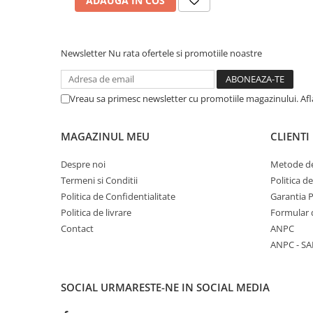
ADAUGA IN COS
Articole Birotica
Accesorii Arhivare
Calculator
Newsletter
Nu rata ofertele si promotiile noastre
Hartie si Accesorii
Instrumente de scris
Vreau sa primesc newsletter cu promotiile magazinului. Af
Organizare si Arhivare
Seturi birotica
MAGAZINUL MEU
CLIENTI
Articole scolare
Arta
Despre noi
Metode de
Caiete si Carnetele scolare
Termeni si Conditii
Politica d
Coperti, Mape, Etichete
Politica de Confidentialitate
Garantia 
Politica de livrare
Formular 
Ghiozdane si Penare scolare
Contact
ANPC
Instrumente de scris
ANPC - SA
Instrumente si Truse Geometrie
Seturi scolare
Calculator
SOCIAL
URMARESTE-NE IN SOCIAL MEDIA
Consumabile & Accesorii