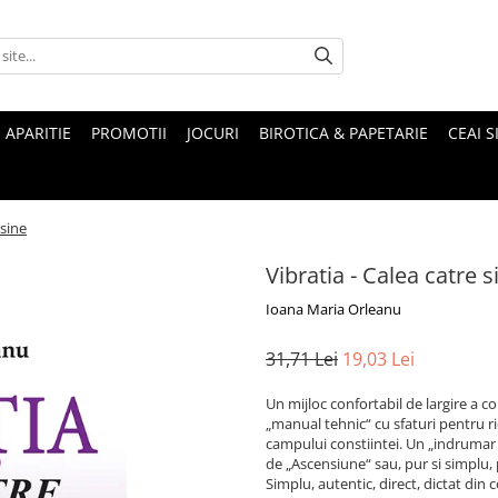
 APARITIE
PROMOTII
JOCURI
BIROTICA & PAPETARIE
CEAI S
 sine
Vibratia - Calea catre s
Ioana Maria Orleanu
31,71 Lei
19,03 Lei
Un mijloc confortabil de largire a c
„manual tehnic“ cu sfaturi pentru ri
campului constiintei. Un „indrumar
de „Ascensiune“ sau, pur si simplu, p
Simplu, autentic, direct, dictat din 