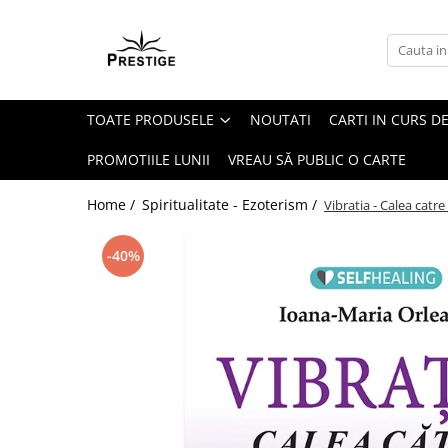
Toate Produsele
Noutati
TOATE PRODUSELE
NOUTATI
CARTI IN CURS DE
Promotii
Pachete Speciale Carti
PROMOTIILE LUNII
VREAU SĂ PUBLIC O CARTE
Spiritualitate - Ezoterism
Home /
Spiritualitate - Ezoterism /
Vibratia - Calea catre
AngelConnection
Arte Divinatorii
-40%
Astrologie
Chiromantie
Dezvoltare Spirituala
KidConnection
Minte Corp
New Illuminati Files