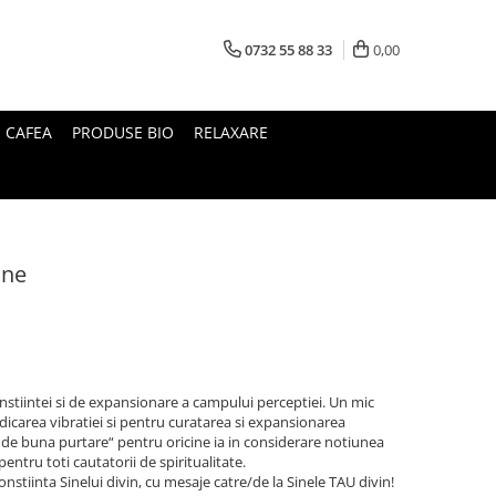
0732 55 88 33
0,00
I CAFEA
PRODUSE BIO
RELAXARE
ine
onstiintei si de expansionare a campului perceptiei. Un mic
dicarea vibratiei si pentru curatarea si expansionarea
 de buna purtare“ pentru oricine ia in considerare notiunea
entru toti cautatorii de spiritualitate.
constiinta Sinelui divin, cu mesaje catre/de la Sinele TAU divin!