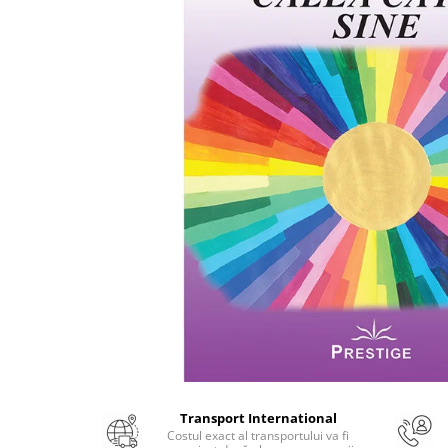
Numerologie
Paranormal
Parapsihologie
Ramtha
Audiobook
ReConnect
Religie
Crestinism
ScienceConnection
SelfConnect
SelfHealing
Vindecare Spirituala
Sanatate
Diete
Transport International
Gastronomik
Costul exact al transportului va fi