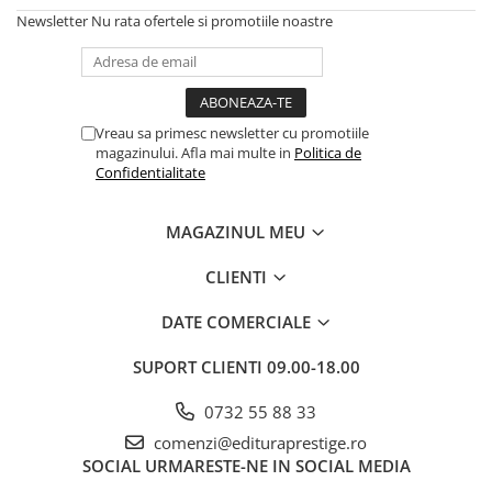
Numerologie
Newsletter
Nu rata ofertele si promotiile noastre
Paranormal
Parapsihologie
Ramtha
Vreau sa primesc newsletter cu promotiile
Audiobook
magazinului. Afla mai multe in
Politica de
Confidentialitate
ReConnect
Religie
MAGAZINUL MEU
Crestinism
ScienceConnection
CLIENTI
SelfConnect
DATE COMERCIALE
SelfHealing
SUPORT CLIENTI
09.00-18.00
Vindecare Spirituala
Sanatate
0732 55 88 33
Diete
comenzi@edituraprestige.ro
SOCIAL
URMARESTE-NE IN SOCIAL MEDIA
Gastronomik