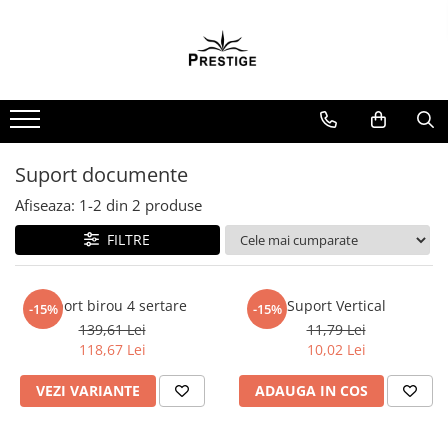
Toate Produsele
Noutati
Promotii
Pachete Speciale Carti
Suport documente
Spiritualitate - Ezoterism
Afiseaza:
1-
2
din
2
produse
AngelConnection
FILTRE
Arte Divinatorii
Astrologie
Chiromantie
Suport birou 4 sertare
Suport Vertical
-15%
-15%
139,61 Lei
11,79 Lei
Dezvoltare Spirituala
118,67 Lei
10,02 Lei
KidConnection
VEZI VARIANTE
ADAUGA IN COS
Minte Corp
New Illuminati Files