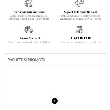
Masaj
MedConnect
Transport International
Suport Telefonic Dedicat
Costul exact al transportului va fi
Poți Comanda și Telefonic sau pe
Medicina & Farmacie
comunicat după plasarea comenzii.
WhatsApp în Intervalul 9:00 - 18:00
Medicina Pentru Toti
SealfHealing
Livrare Gratuită
PLATĂ ÎN RATE
Sport
Pentru comenzi mai mari de 300 lei
Cumperi acum, plătești mai târziu
Starea de bine
Terapii Alternative
PACHETE SI PROMOTII
AudioBook
Beletristica
Biografii, Memorii, Jurnale
Carti erotice
Carti pentru Adolescenti, Young
Adult
Crime, Thriller, Mistery