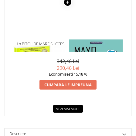
Cadouri
Carti in dar
Carti pentru copii
Beletristica
Literatura Romana
1 x PITCH DE MARE SUCCES
1 x MAYO CLINIC. CARTEA
Literatura Universala
ESENTIALA DESPRE DIABETUL
ZAHARAT
Poezie
342,46 Lei
SF & Fantasy
290,46 Lei
Carte Prescolara, Joc
Economisesti 15,18 %
Carti cartonate
CUMPARA-LE IMPREUNA
Descopera lumea
Descopera si invata
Din ograda
VEZI MAI MULT
Povesti pe roti
Primele notiuni
Carti de colorat
Descriere