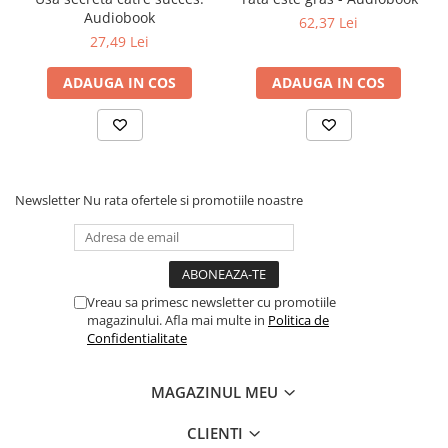
Audiobook
Povesti ilustrate
62,37 Lei
27,49 Lei
Povesti - Basme - Legende
Realitatea Augmentata
ADAUGA IN COS
ADAUGA IN COS
Religie pentru copii
ScienceConnection
TP ROLL
Ceai si Cafea
Newsletter
Nu rata ofertele si promotiile noastre
Cafea
Cafea terapeutica
Ceai
Vreau sa primesc newsletter cu promotiile
Dezvoltare Personala
magazinului. Afla mai multe in
Politica de
Confidentialitate
BUSINESS
Carti de joc
MAGAZINUL MEU
Dezvoltare Personala Adulti
CLIENTI
Dezvoltare Profesionala