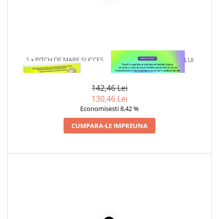
Articole Birotica
Accesorii Arhivare
Calculator
Hartie si Accesorii
Instrumente de scris
1 x PITCH DE MARE SUCCES
1 x VINDECAREA COPILULUI
INTERIOR
Organizare si Arhivare
Seturi birotica
142,46 Lei
Articole scolare
130,46 Lei
Economisesti 8,42 %
Arta
Caiete si Carnetele scolare
CUMPARA-LE IMPREUNA
Coperti, Mape, Etichete
Ghiozdane si Penare scolare
Instrumente de scris
Instrumente si Truse Geometrie
Seturi scolare
Calculator
Consumabile & Accesorii