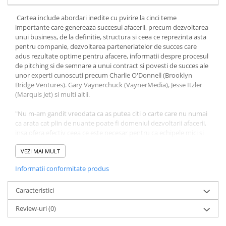
COLOREAZA CU PRIETENII
Cartea include abordari inedite cu pvirire la cinci teme
De colorat
importante care genereaza succesul afacerii, precum dezvoltarea
Pot desena minunat
unui business, de la definitie, structura si ceea ce reprezinta asta
Sa coloram cu Nicol
pentru companie, dezvoltarea parteneriatelor de succes care
adus rezultate optime pentru afacere, informatii despre procesul
Carti educative
de pitching si de semnare a unui contract si povesti de succes ale
Codul copiilor de succes
unor experti cunoscuti precum Charlie O'Donnell (Brooklyn
Bridge Ventures). Gary Vaynerchuck (VaynerMedia), Jesse Itzler
Copii 0-7 ani
(Marquis Jet) si multi altii.
Clubul Premiantilor
"Nu m-am gandit vreodata ca as putea citi o carte care nu numai
Super pitici 2-5 ani
ca arata cat plin de nuante poate fi domeniul dezvoltarii afacerii,
Culegeri Auxiliare
insa ofera efectiv ceea ce este necesar pentru ca echipele mici si
mari sa isi dezvolte afacerile prin parteneriat. Impresionant si
Dezvoltare personala
placut ca lectura. " - Paul Murphy, Director Executiv la Dots si
VEZI MAI MULT
Partener al companiei Betaworks
Dictionare
Informatii conformitate produs
Enciclopedii
"Pitch de mare succes este o carte care trebuie citita nu doar de
cei din domeniul dezvoltarii afacerii, ci si de membri fondatori,
Caracteristici
Kids Book Club
directori generali sau oricine interactioneaza cu posibili clienti ori
Review-uri
(0)
parteneri. Voi da mai multe citate din aceasta carte decat mi-as
Legende istorice
dori sa recunosc." - Walker Williams, Director Executiv al
Literatura Scolara