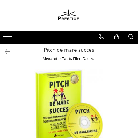
Toate Produsele
Noutati
Promotii
Pachete Speciale Carti
Pitch de mare succes
Spiritualitate - Ezoterism
Alexander Taub, Ellen Dasilva
AngelConnection
Arte Divinatorii
Astrologie
Chiromantie
Dezvoltare Spirituala
KidConnection
Minte Corp
New Illuminati Files