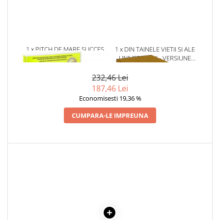
Literatura Romana
Literatura Universala
Poezie
1 x PITCH DE MARE SUCCES
1 x DIN TAINELE VIETII SI ALE
Romane de dragoste, Carti
UNIVERSULUI - VERSIUNE
romantice
ORIGINALA DIN 1939.
Senzatii/Dragoste
VOLUMELE I-III. CUTIE DE
232,46 Lei
COLECTIE -SCARLAT
187,46 Lei
Senzatii/Erotic
DEMETRESCU
Economisesti 19,36 %
Senzatii/Suspans
CUMPARA-LE IMPREUNA
Senzatii/Thriller
SF & Fantasy
Teatru
Teens Book Club
Umor
Birotica & Papetarie
Adezivi si benzi adezive