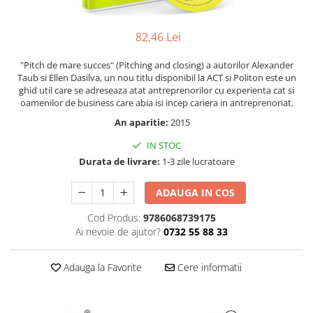
Numerologie
Paranormal
82,46 Lei
Parapsihologie
"Pitch de mare succes" (Pitching and closing) a autorilor Alexander
Ramtha
Taub si Ellen Dasilva, un nou titlu disponibil la ACT si Politon este un
ghid util care se adreseaza atat antreprenorilor cu experienta cat si
Audiobook
oamenilor de business care abia isi incep cariera in antreprenoriat.
ReConnect
An aparitie:
2015
Religie
IN STOC
Crestinism
Durata de livrare:
1-3 zile lucratoare
ScienceConnection
ADAUGA IN COS
SelfConnect
SelfHealing
Cod Produs:
9786068739175
Ai nevoie de ajutor?
0732 55 88 33
Vindecare Spirituala
Sanatate
Adauga la Favorite
Cere informatii
Diete
Gastronomik