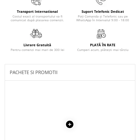
Literatura Romana
Transport International
Suport Telefonic Dedicat
Literatura Universala
Costul exact al transportului va fi
Poți Comanda și Telefonic sau pe
comunicat după plasarea comenzii.
WhatsApp în Intervalul 9:00 - 18:00
Poezie
Romane de dragoste, Carti
romantice
Livrare Gratuită
PLATĂ ÎN RATE
Senzatii/Dragoste
Pentru comenzi mai mari de 300 lei
Cumperi acum, plătești mai târziu
Senzatii/Erotic
Senzatii/Suspans
PACHETE SI PROMOTII
Senzatii/Thriller
SF & Fantasy
Teatru
Teens Book Club
Umor
Birotica & Papetarie
Adezivi si benzi adezive