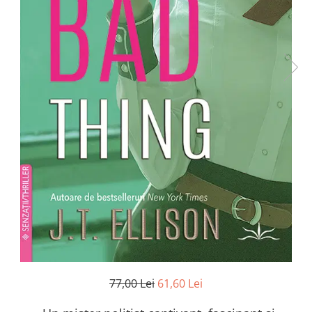
Numerologie
Paranormal
Parapsihologie
Ramtha
Audiobook
ReConnect
Religie
Crestinism
ScienceConnection
SelfConnect
SelfHealing
Vindecare Spirituala
Sanatate
Diete
77,00 Lei
61,60 Lei
Gastronomik