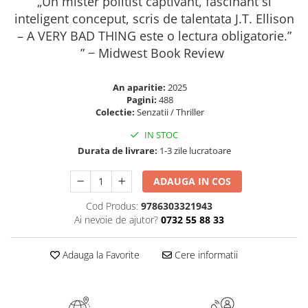
„Un mister politist captivant, fascinant si
Masaj
inteligent conceput, scris de talentata J.T. Ellison
MedConnect
– A VERY BAD THING este o lectura obligatorie.”
” − Midwest Book Review
Medicina & Farmacie
Medicina Pentru Toti
An aparitie:
2025
SealfHealing
Pagini:
488
Colectie:
Senzatii / Thriller
Sport
IN STOC
Starea de bine
Durata de livrare:
1-3 zile lucratoare
Terapii Alternative
AudioBook
ADAUGA IN COS
Beletristica
Cod Produs:
9786303321943
Biografii, Memorii, Jurnale
Ai nevoie de ajutor?
0732 55 88 33
Carti erotice
Adauga la Favorite
Cere informatii
Carti pentru Adolescenti, Young
Adult
Crime, Thriller, Mistery