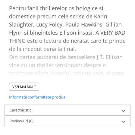
Pentru fanii thrillerelor psihologice si
Elevi de 10 plus
domestice precum cele scrise de Karin
Lecturi Scolare
Slaughter, Lucy Foley, Paula Hawkins, Gillian
Lumea Copilariei
Flynn si bineinteles Ellison insasi, A VERY BAD
Ma pregatesc pentru scoala
THING este o lectura de neratat care te prinde
Manuale - Carte Scolara
de la inceput pana la final.
Clasa a II-a
Din partea autoarei de bestsellere J.T. Ellison
Clasa a III-a
vine cu un thriller tensionant despre o
Clasa a IV-a
scriitoare aflata in varful carierei sale, al carei
Clasa a V-a
trecut ameninta sa distruga tot ceea ce are –
Clasa a VI-a
VEZI MAI MULT
si pe toti cei pe care ii cunoaste.
Clasa a VII-a
O scriitoare talentata stie cand sa ofere o
Informatii conformitate produs
Clasa a VIII-a
rasturnare de situatie savuroasa. Dar pentru
Clasa I
Caracteristici
orice autoare, cea mai mare surpriza dintre
Clasa pregatitoare
Review-uri
(0)
toate este chiar propria crima.
Limbi Straine
Cu mai multe titluri de succes si un film mult-
Povesti