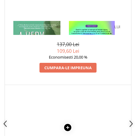
Articole Birotica
Accesorii Arhivare
Calculator
1 x A VERY BAD THING
1 x VINDECAREA COPILULUI
Hartie si Accesorii
INTERIOR
Instrumente de scris
137,00 Lei
Organizare si Arhivare
109,60 Lei
Seturi birotica
Economisesti 20,00 %
Articole scolare
CUMPARA-LE IMPREUNA
Arta
Caiete si Carnetele scolare
Coperti, Mape, Etichete
Ghiozdane si Penare scolare
Instrumente de scris
Instrumente si Truse Geometrie
Seturi scolare
Calculator
Consumabile & Accesorii