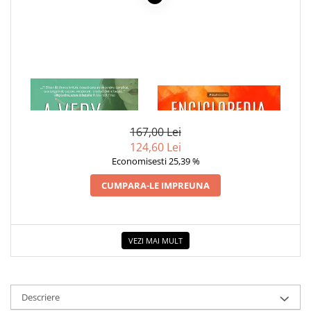
COLOREAZA CU PRIETENII
De colorat
Pot desena minunat
Sa coloram cu Nicol
Carti educative
1 x A VERY BAD THING
1 x ENCICLOPEDIA
Codul copiilor de succes
CRISTALELOR
Copii 0-7 ani
167,00 Lei
Clubul Premiantilor
124,60 Lei
Economisesti 25,39 %
Super pitici 2-5 ani
Culegeri Auxiliare
CUMPARA-LE IMPREUNA
Dezvoltare personala
Dictionare
VEZI MAI MULT
Enciclopedii
Kids Book Club
Legende istorice
Descriere
Literatura Scolara