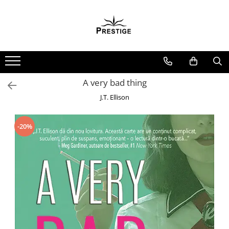
Toate Produsele
Noutati
Promotii
Pachete Speciale Carti
A very bad thing
Spiritualitate - Ezoterism
J.T. Ellison
AngelConnection
Arte Divinatorii
-20%
Astrologie
Chiromantie
Dezvoltare Spirituala
KidConnection
Minte Corp
New Illuminati Files