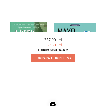
Cadouri
Carti in dar
Carti pentru copii
Beletristica
1 x A VERY BAD THING
1 x MAYO CLINIC. CARTEA
ESENTIALA DESPRE DIABETUL
Literatura Romana
ZAHARAT
Literatura Universala
337,00 Lei
Poezie
269,60 Lei
Economisesti 20,00 %
SF & Fantasy
Carte Prescolara, Joc
CUMPARA-LE IMPREUNA
Carti cartonate
Descopera lumea
Descopera si invata
Din ograda
Povesti pe roti
Primele notiuni
Carti de colorat