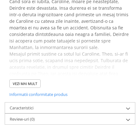
Cand sora ei iubita, Caroline, moare pe neasteptate,
Deirdre este devastata. Insa durerea ei se transforma
intr-o deruta ingrozitoare cand primeste un mesaj trimis
de Ca­roline cu cateva zile inainte, avertizand-o ca
moartea ei nu avea sa fie un accident. Obisnuita sa fie
considerata dintotdeauna oaia neagra a familiei, Deirdre
isi acopera cum poate tatuajele si porneste spre
Manhattan, la inmormantarea surorii sale.
Mesajul primit sustine ca sotul lui Caroline, Theo, si-ar fi
ucis prima sotie, scapand insa nepedepsit. Tulburata de
aceasta revelatie, in drumul spre cimitir Deirdre il
confrunta pe Theo, iar acesta isi dezvaluie atat firea
irascibila, cat si banuiala ca sora cea „perfecta” a lui Deir­
VEZI MAI MULT
drear fi avut o aventura.
Paranoica si stiind indeajuns de multe lucruri incat sa
Informatii conformitate produs
devina periculoasa, Deirdre incepe sa scoata la lumina
secretele tulburatoare ingropate odata cu Caroline. Insa,
Caracteristici
pe masura ce se apropie de adevar, isi da seama ca
Review-uri
(0)
propria viata i-ar putea fi in pericol... si ca s-ar putea sa
fie mai mult de-un ucigas in familie.
Hilary Davidson este autoarea bestsellerului One Small