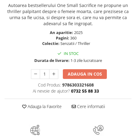
Autoarea bestsellerului One Small Sacrifice ne propune un
Elevi de 10 plus
thriller palpitant despre o femeie moarta, care prezisese ca
Lecturi Scolare
urma sa fie ucisa, si despre sora ei, care nu va permite ca
Lumea Copilariei
adevarul sa fie ingropat.
An aparitie:
2025
Ma pregatesc pentru scoala
Pagini:
360
Manuale - Carte Scolara
Colectie:
Senzatii / Thriller
Clasa a II-a
IN STOC
Clasa a III-a
Durata de livrare:
1-3 zile lucratoare
Clasa a IV-a
ADAUGA IN COS
Clasa a V-a
Clasa a VI-a
Cod Produs:
9786303321608
Ai nevoie de ajutor?
0732 55 88 33
Clasa a VII-a
Clasa a VIII-a
Adauga la Favorite
Cere informatii
Clasa I
Clasa pregatitoare
Limbi Straine
Povesti