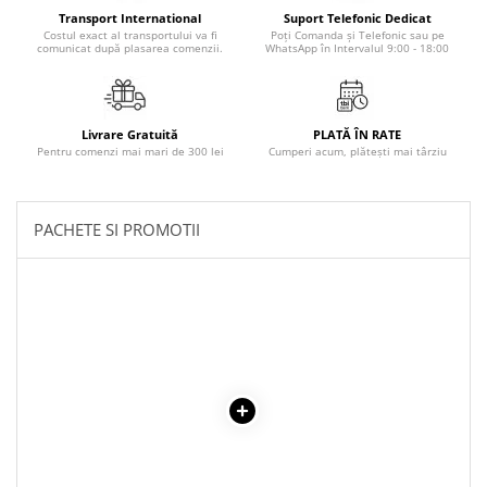
Povesti ilustrate
Transport International
Suport Telefonic Dedicat
Costul exact al transportului va fi
Poți Comanda și Telefonic sau pe
Povesti - Basme - Legende
comunicat după plasarea comenzii.
WhatsApp în Intervalul 9:00 - 18:00
Realitatea Augmentata
Religie pentru copii
Livrare Gratuită
PLATĂ ÎN RATE
ScienceConnection
Pentru comenzi mai mari de 300 lei
Cumperi acum, plătești mai târziu
TP ROLL
PACHETE SI PROMOTII