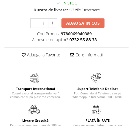
IN STOC
Elevi de 10 plus
Durata de livrare:
1-3 zile lucratoare
Lecturi Scolare
Lumea Copilariei
ADAUGA IN COS
Ma pregatesc pentru scoala
Cod Produs:
9786069940389
Ai nevoie de ajutor?
0732 55 88 33
Manuale - Carte Scolara
Clasa a II-a
Adauga la Favorite
Cere informatii
Clasa a III-a
Clasa a IV-a
Clasa a V-a
Clasa a VI-a
Clasa a VII-a
Transport International
Suport Telefonic Dedicat
Costul exact al transportului va fi
Poți Comanda și Telefonic sau pe
Clasa a VIII-a
comunicat după plasarea comenzii.
WhatsApp în Intervalul 9:00 - 18:00
Clasa I
Clasa pregatitoare
Limbi Straine
Livrare Gratuită
PLATĂ ÎN RATE
Pentru comenzi mai mari de 300 lei
Cumperi acum, plătești mai târziu
Povesti