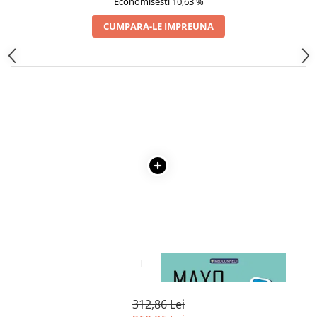
Economisesti 10,63 %
CUMPARA-LE IMPREUNA
1 x LUMEA VAZUTA DIN
1 x MAYO CLINIC. CARTEA
FOTOLIU. VOL.1+2
ESENTIALA DESPRE DIABETUL
ZAHARAT
312,86 Lei