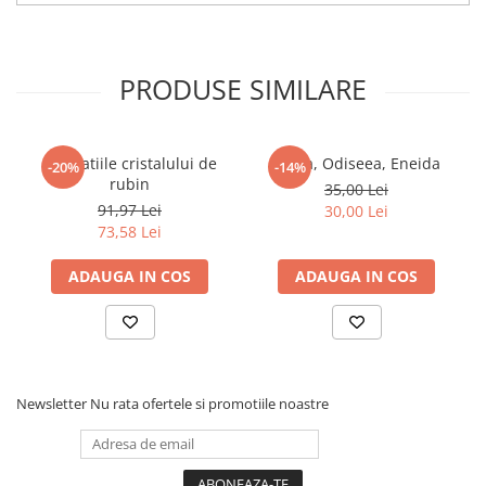
PRODUSE SIMILARE
Revelatiile cristalului de
Iliada, Odiseea, Eneida
-20%
-14%
rubin
35,00 Lei
91,97 Lei
30,00 Lei
73,58 Lei
ADAUGA IN COS
ADAUGA IN COS
Newsletter
Nu rata ofertele si promotiile noastre