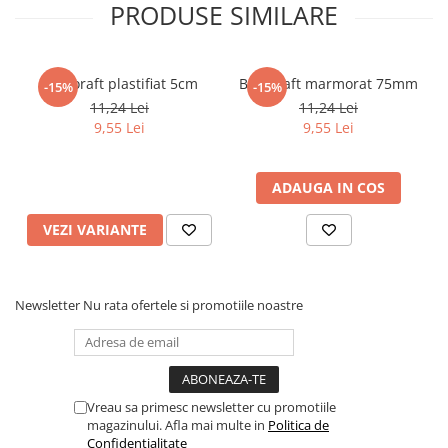
PRODUSE SIMILARE
Elevi de 10 plus
Lecturi Scolare
Lumea Copilariei
Biblioraft plastifiat 5cm
Biblioraft marmorat 75mm
-15%
-15%
11,24 Lei
11,24 Lei
Ma pregatesc pentru scoala
9,55 Lei
9,55 Lei
Manuale - Carte Scolara
Clasa a II-a
ADAUGA IN COS
Clasa a III-a
Clasa a IV-a
VEZI VARIANTE
Clasa a V-a
Clasa a VI-a
Newsletter
Nu rata ofertele si promotiile noastre
Clasa a VII-a
Clasa a VIII-a
Clasa I
Clasa pregatitoare
Vreau sa primesc newsletter cu promotiile
Limbi Straine
magazinului. Afla mai multe in
Politica de
Povesti
Confidentialitate