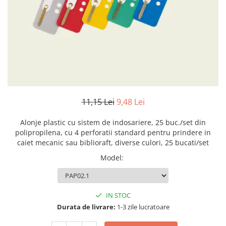
Numerologie
Paranormal
Parapsihologie
Ramtha
Audiobook
ReConnect
Religie
11,15 Lei
9,48 Lei
Crestinism
Alonje plastic cu sistem de indosariere, 25 buc./set din
ScienceConnection
polipropilena, cu 4 perforatii standard pentru prindere in
SelfConnect
caiet mecanic sau biblioraft, diverse culori, 25 bucati/set
SelfHealing
Model
:
Vindecare Spirituala
Sanatate
IN STOC
Diete
Durata de livrare:
1-3 zile lucratoare
Gastronomik