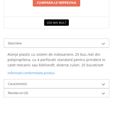
CUMPARA-LE IMPREUNA
COLOREAZA CU PRIETENII
De colorat
Pot desena minunat
Sa coloram cu Nicol
VEZI MAI MULT
Carti educative
Codul copiilor de succes
Descriere
Copii 0-7 ani
Clubul Premiantilor
Alonje plastic cu sistem de indosariere, 25 buc./set din
Super pitici 2-5 ani
polipropilena, cu 4 perforatii standard pentru prindere in
caiet mecanic sau biblioraft, diverse culori, 25 bucati/set
Culegeri Auxiliare
Informatii conformitate produs
Dezvoltare personala
Dictionare
Caracteristici
Enciclopedii
Review-uri
(0)
Kids Book Club
Legende istorice
Literatura Scolara