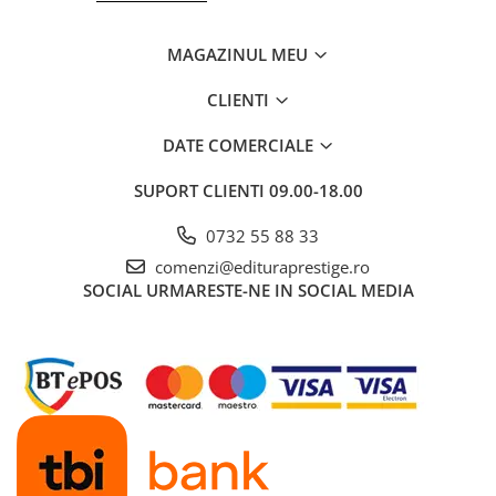
Povesti ilustrate
Povesti - Basme - Legende
MAGAZINUL MEU
Realitatea Augmentata
CLIENTI
Religie pentru copii
DATE COMERCIALE
ScienceConnection
TP ROLL
SUPORT CLIENTI
09.00-18.00
Ceai si Cafea
0732 55 88 33
Cafea
comenzi@edituraprestige.ro
Cafea terapeutica
SOCIAL
URMARESTE-NE IN SOCIAL MEDIA
Ceai
Dezvoltare Personala
BUSINESS
Carti de joc
Dezvoltare Personala Adulti
Dezvoltare Profesionala