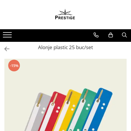
Toate Produsele
Noutati
Promotii
Pachete Speciale Carti
Alonje plastic 25 buc/set
Spiritualitate - Ezoterism
AngelConnection
-15%
Arte Divinatorii
Astrologie
Chiromantie
Dezvoltare Spirituala
KidConnection
Minte Corp
New Illuminati Files