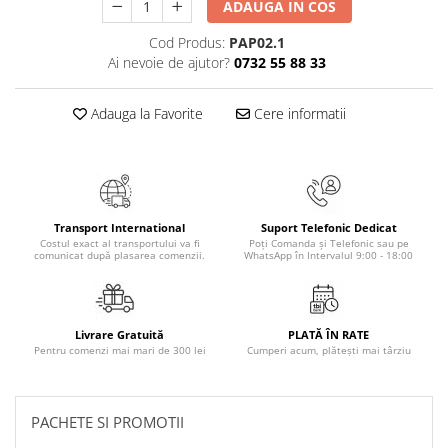
ADAUGA IN COS
Masaj
Cod Produs:
PAP02.1
MedConnect
Ai nevoie de ajutor?
0732 55 88 33
Medicina & Farmacie
Medicina Pentru Toti
Adauga la Favorite
Cere informatii
SealfHealing
Sport
Starea de bine
Transport International
Suport Telefonic Dedicat
Terapii Alternative
Costul exact al transportului va fi
Poți Comanda și Telefonic sau pe
comunicat după plasarea comenzii.
WhatsApp în Intervalul 9:00 - 18:00
AudioBook
Beletristica
Biografii, Memorii, Jurnale
Livrare Gratuită
PLATĂ ÎN RATE
Carti erotice
Pentru comenzi mai mari de 300 lei
Cumperi acum, plătești mai târziu
Carti pentru Adolescenti, Young
Adult
PACHETE SI PROMOTII
Crime, Thriller, Mistery