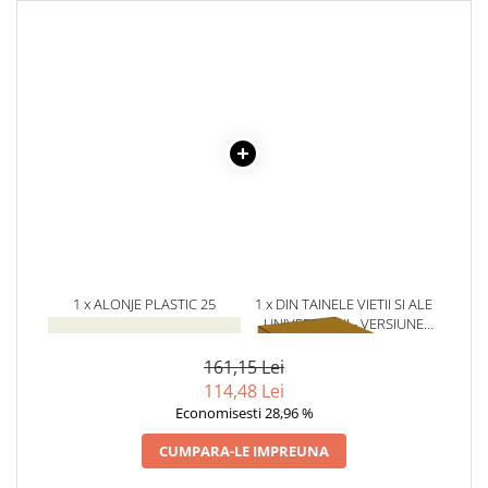
Literatura Romana
Literatura Universala
Poezie
Romane de dragoste, Carti
romantice
Senzatii/Dragoste
Senzatii/Erotic
Senzatii/Suspans
Senzatii/Thriller
SF & Fantasy
1 x ALONJE PLASTIC 25
1 x DIN TAINELE VIETII SI ALE
BUC/SET
UNIVERSULUI - VERSIUNE
Teatru
ORIGINALA DIN 1939.
VOLUMELE I-III. CUTIE DE
161,15 Lei
Teens Book Club
COLECTIE -SCARLAT
114,48 Lei
DEMETRESCU
Umor
Economisesti 28,96 %
Birotica & Papetarie
CUMPARA-LE IMPREUNA
Adezivi si benzi adezive