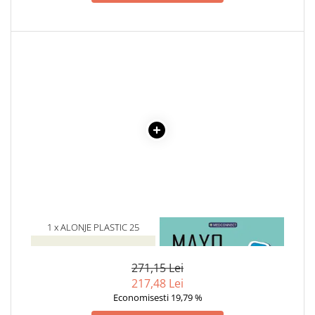
Cadouri
Carti in dar
Carti pentru copii
Beletristica
Literatura Romana
Literatura Universala
Poezie
SF & Fantasy
Carte Prescolara, Joc
Carti cartonate
Descopera lumea
1 x ALONJE PLASTIC 25
1 x MAYO CLINIC. CARTEA
Descopera si invata
BUC/SET
ESENTIALA DESPRE DIABETUL
Din ograda
ZAHARAT
Povesti pe roti
271,15 Lei
217,48 Lei
Primele notiuni
Economisesti 19,79 %
Carti de colorat