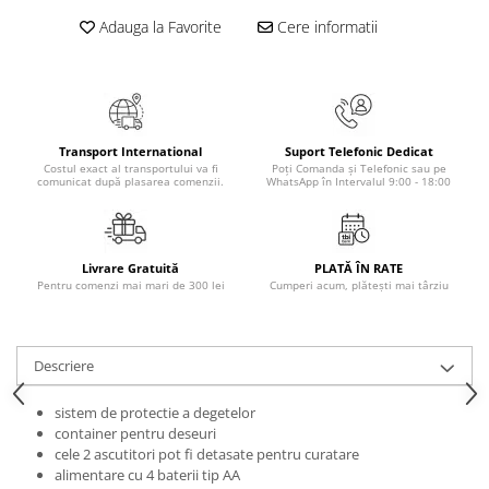
Adauga la Favorite
Cere informatii
Elevi de 10 plus
Lecturi Scolare
Lumea Copilariei
Ma pregatesc pentru scoala
Manuale - Carte Scolara
Transport International
Suport Telefonic Dedicat
Costul exact al transportului va fi
Poți Comanda și Telefonic sau pe
comunicat după plasarea comenzii.
WhatsApp în Intervalul 9:00 - 18:00
Clasa a II-a
Clasa a III-a
Clasa a IV-a
Livrare Gratuită
PLATĂ ÎN RATE
Clasa a V-a
Pentru comenzi mai mari de 300 lei
Cumperi acum, plătești mai târziu
Clasa a VI-a
Clasa a VII-a
Clasa a VIII-a
Descriere
Clasa I
Clasa pregatitoare
sistem de protectie a degetelor
container pentru deseuri
Limbi Straine
cele 2 ascutitori pot fi detasate pentru curatare
Povesti
alimentare cu 4 baterii tip AA