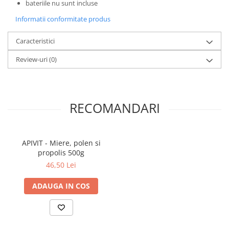
bateriile nu sunt incluse
Povesti ilustrate
Informatii conformitate produs
Povesti - Basme - Legende
Realitatea Augmentata
Caracteristici
Religie pentru copii
Review-uri
(0)
ScienceConnection
TP ROLL
RECOMANDARI
APIVIT - Miere, polen si
propolis 500g
46,50 Lei
ADAUGA IN COS