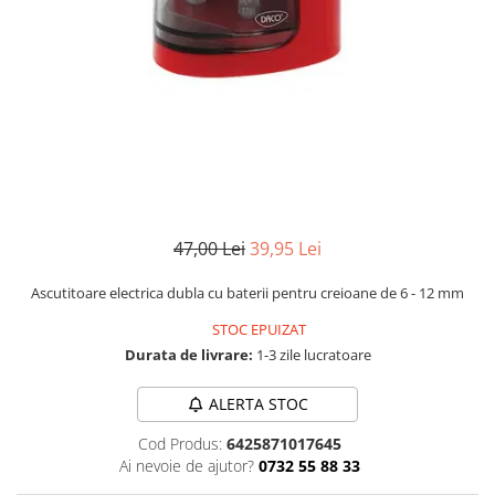
Instrumente de scris
Puzzle-uri
COLOREAZA CU PRIETENII
Audiobook
Instrumente si Truse Geometrie
Senzatii/Thriller
De colorat
Puzzle
ReConnect
Seturi scolare
Pot desena minunat
SF & Fantasy
Puzzle 3D Lemn
Religie
Calculator
Sa coloram cu Nicol
Teatru
Crestinism
Consumabile & Accesorii
Carti educative
Teens Book Club
ScienceConnection
Codul copiilor de succes
Umor
SelfConnect
Copii 0-7 ani
SelfHealing
Clubul Premiantilor
47,00 Lei
39,95 Lei
Vindecare Spirituala
Super pitici 2-5 ani
Culegeri Auxiliare
Ascutitoare electrica dubla cu baterii pentru creioane de 6 - 12 mm
Dezvoltare personala
STOC EPUIZAT
Dictionare
Durata de livrare:
1-3 zile lucratoare
Enciclopedii
ALERTA STOC
Kids Book Club
Cod Produs:
6425871017645
Legende istorice
Ai nevoie de ajutor?
0732 55 88 33
Literatura Scolara