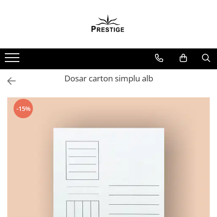
Toate Produsele
Noutati
Promotii
Pachete Speciale Carti
Dosar carton simplu alb
Spiritualitate - Ezoterism
AngelConnection
-15%
Arte Divinatorii
Astrologie
Chiromantie
Dezvoltare Spirituala
KidConnection
Minte Corp
New Illuminati Files