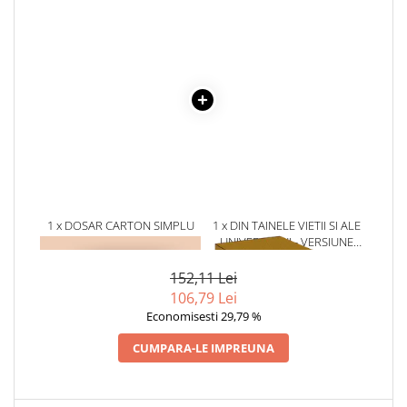
Literatura Romana
Literatura Universala
Poezie
Romane de dragoste, Carti
romantice
Senzatii/Dragoste
Senzatii/Erotic
Senzatii/Suspans
Senzatii/Thriller
1 x DOSAR CARTON SIMPLU
1 x DIN TAINELE VIETII SI ALE
ALB
UNIVERSULUI - VERSIUNE
SF & Fantasy
ORIGINALA DIN 1939.
VOLUMELE I-III. CUTIE DE
152,11 Lei
Teatru
COLECTIE -SCARLAT
106,79 Lei
DEMETRESCU
Teens Book Club
Economisesti 29,79 %
Umor
CUMPARA-LE IMPREUNA
Birotica & Papetarie
Adezivi si benzi adezive