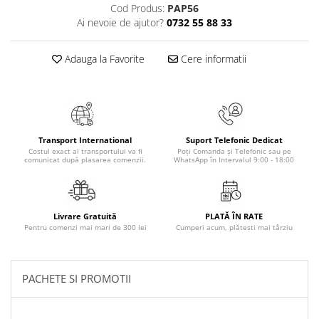
Cod Produs:
PAP56
Masaj
Ai nevoie de ajutor?
0732 55 88 33
MedConnect
Medicina & Farmacie
Adauga la Favorite
Cere informatii
Medicina Pentru Toti
SealfHealing
Sport
Transport International
Suport Telefonic Dedicat
Starea de bine
Costul exact al transportului va fi
Poți Comanda și Telefonic sau pe
comunicat după plasarea comenzii.
WhatsApp în Intervalul 9:00 - 18:00
Terapii Alternative
AudioBook
Beletristica
Livrare Gratuită
PLATĂ ÎN RATE
Biografii, Memorii, Jurnale
Pentru comenzi mai mari de 300 lei
Cumperi acum, plătești mai târziu
Carti erotice
Carti pentru Adolescenti, Young
PACHETE SI PROMOTII
Adult
Crime, Thriller, Mistery