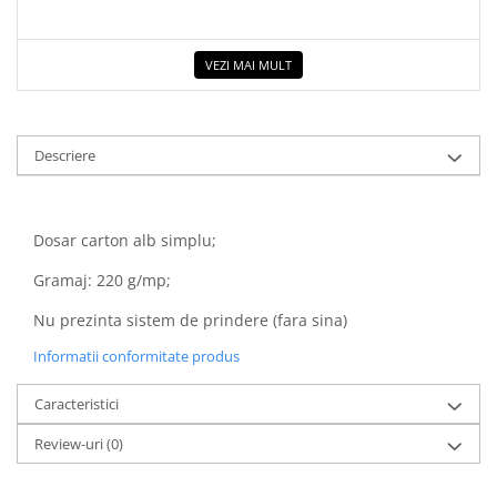
COLOREAZA CU PRIETENII
De colorat
VEZI MAI MULT
Pot desena minunat
Sa coloram cu Nicol
Carti educative
Descriere
Codul copiilor de succes
Copii 0-7 ani
Clubul Premiantilor
Dosar carton alb simplu;
Super pitici 2-5 ani
Gramaj: 220 g/mp;
Culegeri Auxiliare
Nu prezinta sistem de prindere (fara sina)
Dezvoltare personala
Informatii conformitate produs
Dictionare
Enciclopedii
Caracteristici
Kids Book Club
Review-uri
(0)
Legende istorice
Literatura Scolara