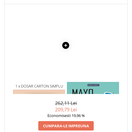
Cadouri
Carti in dar
Carti pentru copii
Beletristica
Literatura Romana
Literatura Universala
Poezie
SF & Fantasy
Carte Prescolara, Joc
Carti cartonate
1 x DOSAR CARTON SIMPLU
1 x MAYO CLINIC. CARTEA
Descopera lumea
ALB
ESENTIALA DESPRE DIABETUL
Descopera si invata
ZAHARAT
262,11 Lei
Din ograda
209,79 Lei
Povesti pe roti
Economisesti 19,96 %
Primele notiuni
CUMPARA-LE IMPREUNA
Carti de colorat