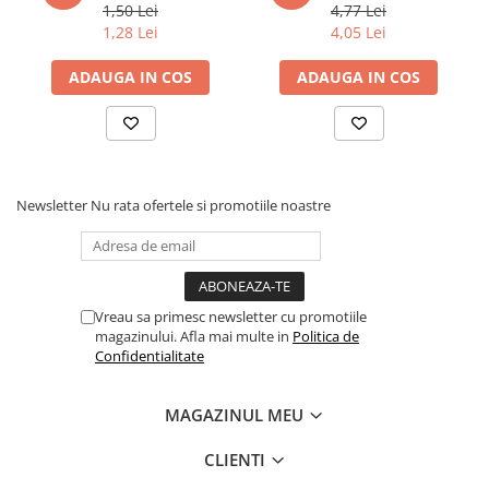
1,50 Lei
4,77 Lei
Povesti ilustrate
1,28 Lei
4,05 Lei
Povesti - Basme - Legende
ADAUGA IN COS
ADAUGA IN COS
Realitatea Augmentata
Religie pentru copii
ScienceConnection
TP ROLL
Newsletter
Nu rata ofertele si promotiile noastre
Ceai si Cafea
Cafea
Cafea terapeutica
Ceai
Vreau sa primesc newsletter cu promotiile
magazinului. Afla mai multe in
Politica de
Dezvoltare Personala
Confidentialitate
BUSINESS
Carti de joc
MAGAZINUL MEU
Dezvoltare Personala Adulti
CLIENTI
Dezvoltare Profesionala