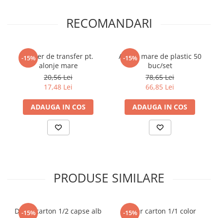
Elevi de 10 plus
RECOMANDARI
Lecturi Scolare
Lumea Copilariei
Ma pregatesc pentru scoala
Maner de transfer pt.
Alonje mare de plastic 50
-15%
-15%
alonje mare
buc/set
Manuale - Carte Scolara
20,56 Lei
78,65 Lei
Clasa a II-a
17,48 Lei
66,85 Lei
Clasa a III-a
ADAUGA IN COS
ADAUGA IN COS
Clasa a IV-a
Clasa a V-a
Clasa a VI-a
Clasa a VII-a
Clasa a VIII-a
PRODUSE SIMILARE
Clasa I
Clasa pregatitoare
Limbi Straine
Dosar carton 1/2 capse alb
Dosar carton 1/1 color
Povesti
-15%
-15%