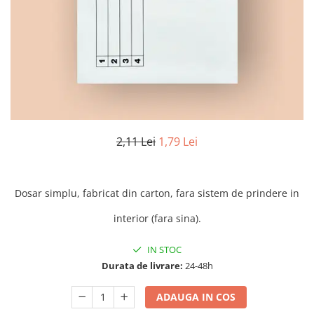
Numerologie
Paranormal
Parapsihologie
Ramtha
Audiobook
ReConnect
Religie
2,11 Lei
1,79 Lei
Crestinism
ScienceConnection
Dosar simplu, fabricat din carton, fara sistem de prindere in
SelfConnect
SelfHealing
interior (fara sina).
Vindecare Spirituala
IN STOC
Sanatate
Durata de livrare:
24-48h
Diete
ADAUGA IN COS
Gastronomik