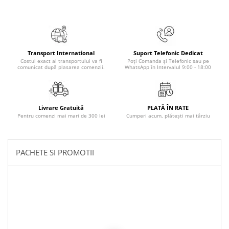
Masaj
MedConnect
Medicina & Farmacie
Transport International
Suport Telefonic Dedicat
Medicina Pentru Toti
Costul exact al transportului va fi
Poți Comanda și Telefonic sau pe
comunicat după plasarea comenzii.
WhatsApp în Intervalul 9:00 - 18:00
SealfHealing
Sport
Starea de bine
Livrare Gratuită
PLATĂ ÎN RATE
Pentru comenzi mai mari de 300 lei
Cumperi acum, plătești mai târziu
Terapii Alternative
AudioBook
Beletristica
PACHETE SI PROMOTII
Biografii, Memorii, Jurnale
Carti erotice
Carti pentru Adolescenti, Young
Adult
Crime, Thriller, Mistery