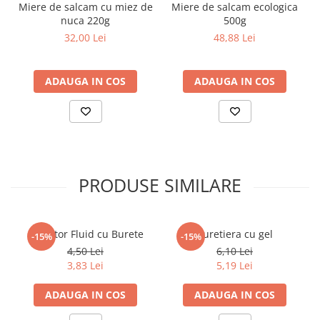
Miere de salcam cu miez de
Miere de salcam ecologica
nuca 220g
500g
Elevi de 10 plus
32,00 Lei
48,88 Lei
Lecturi Scolare
Lumea Copilariei
Ma pregatesc pentru scoala
ADAUGA IN COS
ADAUGA IN COS
Manuale - Carte Scolara
Clasa a II-a
Clasa a III-a
Clasa a IV-a
PRODUSE SIMILARE
Clasa a V-a
Clasa a VI-a
Clasa a VII-a
Corector Fluid cu Burete
Buretiera cu gel
Clasa a VIII-a
-15%
-15%
4,50 Lei
6,10 Lei
Clasa I
3,83 Lei
5,19 Lei
Clasa pregatitoare
Limbi Straine
ADAUGA IN COS
ADAUGA IN COS
Povesti