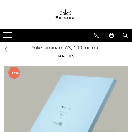
Toate Produsele
Noutati
Promotii
Pachete Speciale Carti
Folie laminare A3, 100 microni
Spiritualitate - Ezoterism
RO-CLIPS
AngelConnection
Arte Divinatorii
-15%
Astrologie
Chiromantie
Dezvoltare Spirituala
KidConnection
Minte Corp
New Illuminati Files