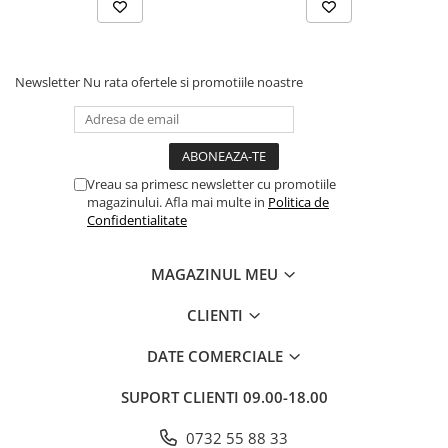
Povesti ilustrate
Povesti - Basme - Legende
Realitatea Augmentata
Newsletter
Nu rata ofertele si promotiile noastre
Religie pentru copii
ScienceConnection
TP ROLL
Vreau sa primesc newsletter cu promotiile
Ceai si Cafea
magazinului. Afla mai multe in
Politica de
Confidentialitate
Cafea
Cafea terapeutica
MAGAZINUL MEU
Ceai
CLIENTI
Dezvoltare Personala
BUSINESS
DATE COMERCIALE
Carti de joc
SUPORT CLIENTI
09.00-18.00
Dezvoltare Personala Adulti
Dezvoltare Profesionala
0732 55 88 33