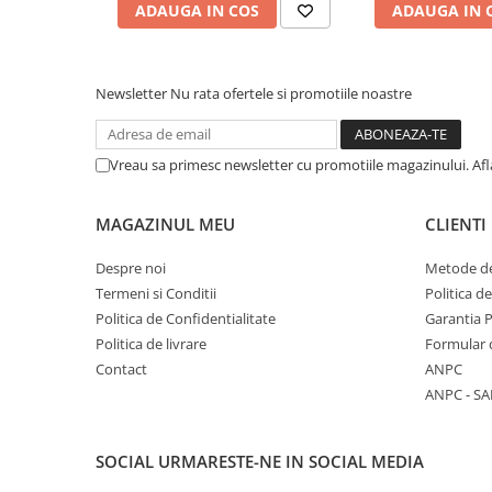
Penita din otel inoxidabil placat cu aur de 23K prin te
ADAUGA IN COS
ADAUGA IN 
COLOREAZA CU PRIETENII
Deposition Systems), avand in varf pastila de iridiu. Sti
De colorat
cat si cu convertor
Pot desena minunat
Newsletter
Nu rata ofertele si promotiile noastre
Sa coloram cu Nicol
Carti educative
Codul copiilor de succes
Vreau sa primesc newsletter cu promotiile magazinului. Af
Copii 0-7 ani
MAGAZINUL MEU
CLIENTI
Clubul Premiantilor
Super pitici 2-5 ani
Despre noi
Metode de
Culegeri Auxiliare
Termeni si Conditii
Politica d
Politica de Confidentialitate
Garantia 
Dezvoltare personala
Politica de livrare
Formular 
Dictionare
Contact
ANPC
Enciclopedii
ANPC - SA
Kids Book Club
Legende istorice
SOCIAL
URMARESTE-NE IN SOCIAL MEDIA
Literatura Scolara