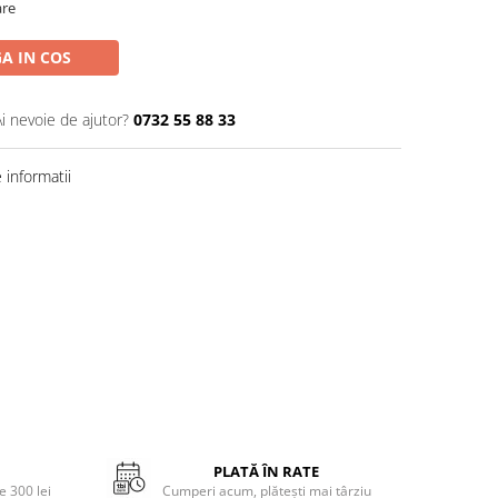
are
A IN COS
Ai nevoie de ajutor?
0732 55 88 33
informatii
PLATĂ ÎN RATE
 300 lei
Cumperi acum, plătești mai târziu