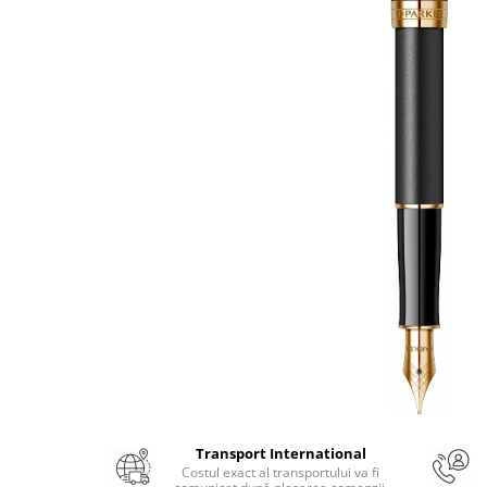
Numerologie
Paranormal
Parapsihologie
Ramtha
Audiobook
ReConnect
Religie
Crestinism
ScienceConnection
SelfConnect
SelfHealing
Vindecare Spirituala
Sanatate
Diete
Transport International
Gastronomik
Costul exact al transportului va fi