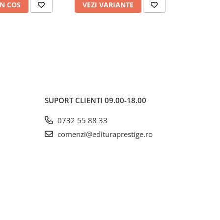
N COS
VEZI VARIANTE
VEZI 
SUPORT CLIENTI
09.00-18.00
0732 55 88 33
comenzi@edituraprestige.ro