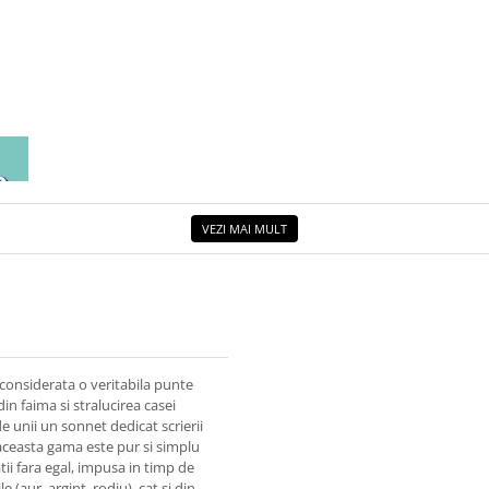
EA
ETUL
VEZI MAI MULT
d considerata o veritabila punte
in faima si stralucirea casei
 unii un sonnet dedicat scrierii
, aceasta gama este pur si simplu
tatii fara egal, impusa in timp de
(aur, argint, rodiu), cat si din