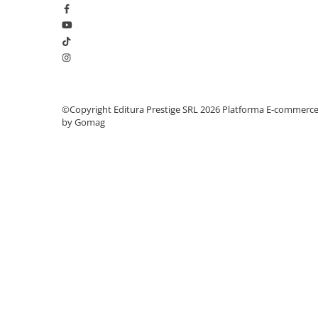
Elevi de 10 plus
Lecturi Scolare
Lumea Copilariei
Ma pregatesc pentru scoala
Manuale - Carte Scolara
©Copyright Editura Prestige SRL 2026
Platforma E-commerc
by Gomag
Clasa a II-a
Clasa a III-a
Clasa a IV-a
Clasa a V-a
Clasa a VI-a
Clasa a VII-a
Clasa a VIII-a
Clasa I
Clasa pregatitoare
Limbi Straine
Povesti