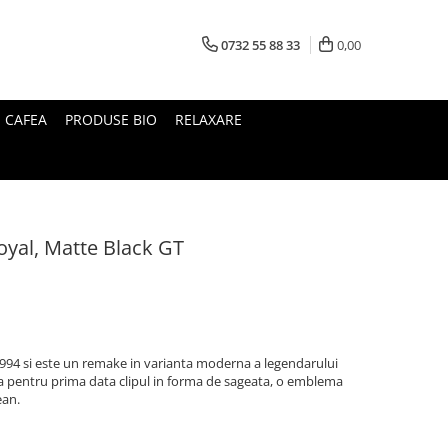
0732 55 88 33
0,00
I CAFEA
PRODUSE BIO
RELAXARE
oyal, Matte Black GT
994 si este un remake in varianta moderna a legendarului
a pentru prima data clipul in forma de sageata, o emblema
ean.