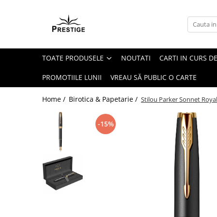
Toate Produsele
Noutati
TOATE PRODUSELE
NOUTATI
CARTI IN CURS DE
Promotii
Pachete Speciale Carti
PROMOTIILE LUNII
VREAU SĂ PUBLIC O CARTE
Spiritualitate - Ezoterism
Home /
Birotica & Papetarie /
Stilou Parker Sonnet Royal
AngelConnection
Arte Divinatorii
-15%
Astrologie
Chiromantie
Dezvoltare Spirituala
KidConnection
Minte Corp
New Illuminati Files