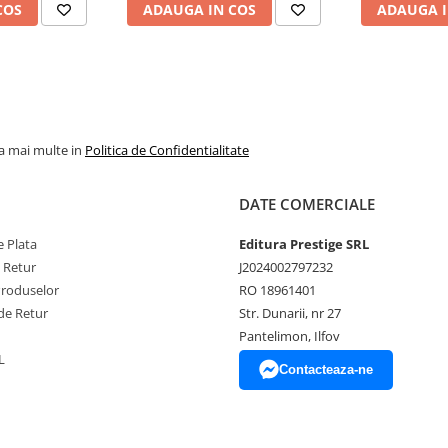
hnologie PVD (Physical Vapor
COS
ADAUGA IN COS
ADAUGA I
loul functioneaza atat cu cartuse,
la mai multe in
Politica de Confidentialitate
DATE COMERCIALE
 Plata
Editura Prestige SRL
e Retur
J2024002797232
Produselor
RO 18961401
de Retur
Str. Dunarii, nr 27
Pantelimon, Ilfov
L
Contacteaza-ne