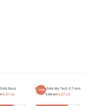
NSAN Buro
Pix PENSAN My Tech 0.7 mm
Pix Gel PE
-15%
-15%
ei
0,87 Lei
1,02 Lei
0,87 Lei
2,6