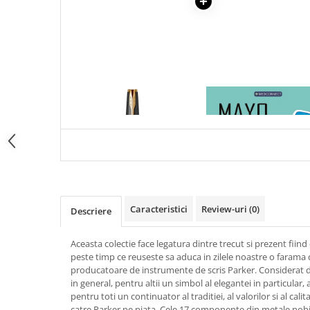
Articole Birotica
Accesorii Arhivare
Calculator
Hartie si Accesorii
Instrumente de scris
1 x STILOU PARKER SONNET
1 x MAYO CLINIC. CART
Organizare si Arhivare
ROYAL, MATTE BLACK GT
ESENTIALA DESPRE DIAB
Seturi birotica
ZAHARAT
Articole scolare
Arta
Caiete si Carnetele scolare
Coperti, Mape, Etichete
Caracteristici
Review-uri
(0)
Descriere
Ghiozdane si Penare scolare
Instrumente de scris
Aceasta colectie face legatura dintre trecut si prezent fiin
Instrumente si Truse Geometrie
peste timp ce reuseste sa aduca in zilele noastre o farama d
Seturi scolare
producatoare de instrumente de scris Parker. Considerat de
in general, pentru altii un simbol al elegantei in particular
Calculator
pentru toti un continuator al traditiei, al valorilor si al cali
Consumabile & Accesorii
catre Parker pe piata. Cele 17 componente din metale nobile 