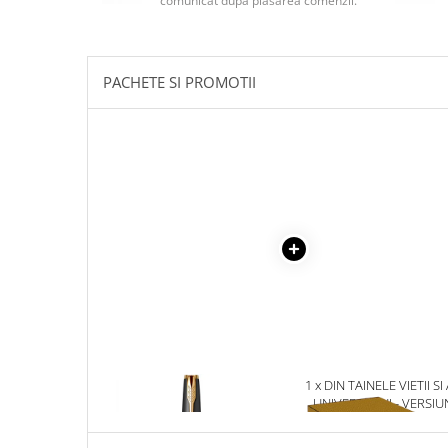
comunicat după plasarea comenzii.
Masaj
MedConnect
Medicina & Farmacie
PACHETE SI PROMOTII
Medicina Pentru Toti
SealfHealing
Sport
Starea de bine
Terapii Alternative
AudioBook
Beletristica
Biografii, Memorii, Jurnale
Carti erotice
Carti pentru Adolescenti, Young
1 x STILOU PARKER SONNET
1 x DIN TAINELE VIETII SI
Adult
ROYAL, MATTE BLACK GT
UNIVERSULUI - VERSIU
ORIGINALA DIN 1939.
Crime, Thriller, Mistery
VOLUMELE I-III. CUTIE 