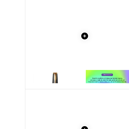
Literatura Romana
COLECTIE -SCARLAT
DEMETRESCU
Literatura Universala
Poezie
Romane de dragoste, Carti
romantice
Senzatii/Dragoste
Senzatii/Erotic
Senzatii/Suspans
Senzatii/Thriller
1 x STILOU PARKER SONNET
1 x VINDECAREA COPILU
SF & Fantasy
ROYAL, MATTE BLACK GT
INTERIOR
Teatru
Teens Book Club
Umor
Birotica & Papetarie
Adezivi si benzi adezive