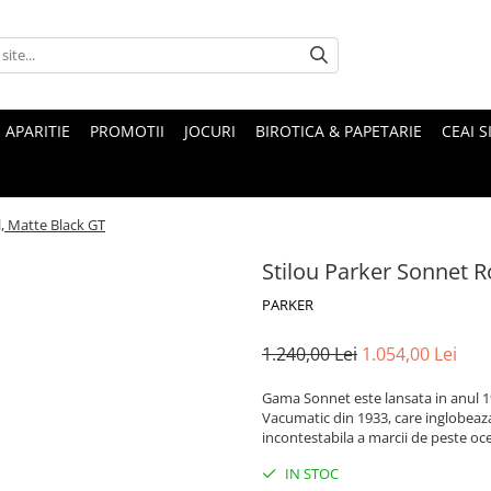
 APARITIE
PROMOTII
JOCURI
BIROTICA & PAPETARIE
CEAI S
, Matte Black GT
Stilou Parker Sonnet R
PARKER
1.240,00 Lei
1.054,00 Lei
Gama Sonnet este lansata in anul 1
Vacumatic din 1933, care inglobeaz
incontestabila a marcii de peste oc
IN STOC