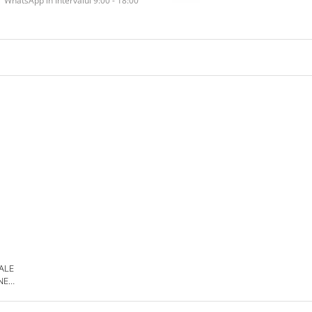
WhatsApp în Intervalul 9:00 - 18:00
 ALE
NE
DE