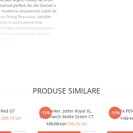
manual perfect, fac din Sonnet o
ica moderna, amprentata subtil de
un finisaj fara cusur, detaliile
zenta in toate elementele
ima clipa, facand aceasta gama
oate spune fara ezitare despre
n ultimul
 remarcabil ce nu trebuie sa
i sa faceti un cadou
ate puternica prin care doriti sa
ganta pretabil in orice ocazie, cu
nta gama clasica refrisata cu
PRODUSE SIMILARE
gie PVD (Physical Vapor
 aur de 23K prin tehnologie PVD
K Red GT
Pix Parker, Jotter Royal XL,
Pix PE
 mat. Capacul se inchide prin
-15%
-15%
Greenwich Matte Green CT
.399,10 Lei
1,02 L
125,00 Lei
106,25 Lei
mat