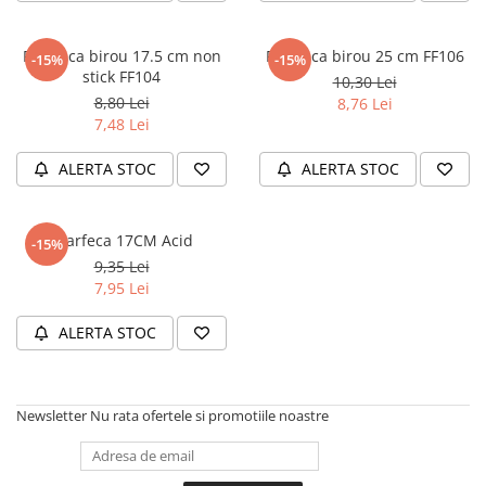
Masaj
MedConnect
Foarfeca birou 17.5 cm non
Foarfeca birou 25 cm FF106
-15%
-15%
stick FF104
Medicina & Farmacie
10,30 Lei
8,80 Lei
8,76 Lei
Medicina Pentru Toti
7,48 Lei
SealfHealing
ALERTA STOC
ALERTA STOC
Sport
Starea de bine
Foarfeca 17CM Acid
-15%
Terapii Alternative
9,35 Lei
AudioBook
7,95 Lei
Beletristica
ALERTA STOC
Biografii, Memorii, Jurnale
Carti erotice
Carti pentru Adolescenti, Young
Newsletter
Nu rata ofertele si promotiile noastre
Adult
Crime, Thriller, Mistery