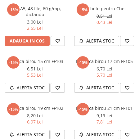
Numerologie
Caiet A5, 48 file, 60 g/mp,
Etichete pentru Chei
-15%
-15%
Paranormal
dictando
0,51 Lei
3,00 Lei
0,43 Lei
Parapsihologie
2,55 Lei
Ramtha
ADAUGA IN COS
ALERTA STOC
Audiobook
ReConnect
Religie
Foarfeca birou 15 cm FF103
Foarfeca birou 17 cm FF105
-15%
-15%
6,51 Lei
6,70 Lei
Crestinism
5,53 Lei
5,70 Lei
ScienceConnection
SelfConnect
ALERTA STOC
ALERTA STOC
SelfHealing
Vindecare Spirituala
Foarfeca birou 19 cm FF102
Foarfeca birou 21 cm FF101
-15%
-15%
8,20 Lei
9,19 Lei
Sanatate
6,97 Lei
7,81 Lei
Diete
Gastronomik
ALERTA STOC
ALERTA STOC