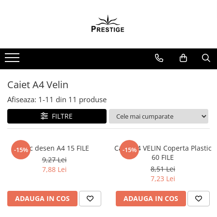
Toate Produsele
Noutati
Promotii
Pachete Speciale Carti
Caiet A4 Velin
Spiritualitate - Ezoterism
Afiseaza:
1-
11
din
11
produse
AngelConnection
FILTRE
Arte Divinatorii
Astrologie
Chiromantie
Bloc desen A4 15 FILE
Caiet A4 VELIN Coperta Plastic
-15%
-15%
60 FILE
9,27 Lei
Dezvoltare Spirituala
8,51 Lei
7,88 Lei
KidConnection
7,23 Lei
Minte Corp
ADAUGA IN COS
ADAUGA IN COS
New Illuminati Files