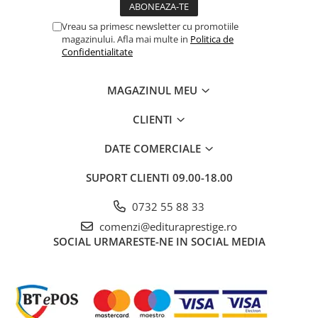
Literatura Romana
Vreau sa primesc newsletter cu promotiile
Literatura Universala
magazinului. Afla mai multe in
Politica de
Poezie
Confidentialitate
Romane de dragoste, Carti
romantice
MAGAZINUL MEU
Senzatii/Dragoste
CLIENTI
Senzatii/Erotic
DATE COMERCIALE
Senzatii/Suspans
Senzatii/Thriller
SUPORT CLIENTI
09.00-18.00
SF & Fantasy
0732 55 88 33
Teatru
comenzi@edituraprestige.ro
Teens Book Club
SOCIAL
URMARESTE-NE IN SOCIAL MEDIA
Umor
Birotica & Papetarie
Adezivi si benzi adezive