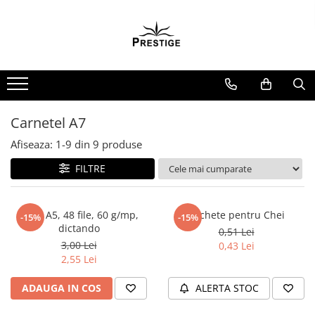
Toate Produsele
Noutati
Promotii
Pachete Speciale Carti
Carnetel A7
Spiritualitate - Ezoterism
Afiseaza:
1-
9
din
9
produse
AngelConnection
FILTRE
Arte Divinatorii
Astrologie
Chiromantie
Caiet A5, 48 file, 60 g/mp,
Etichete pentru Chei
-15%
-15%
dictando
0,51 Lei
Dezvoltare Spirituala
3,00 Lei
0,43 Lei
KidConnection
2,55 Lei
Minte Corp
ADAUGA IN COS
ALERTA STOC
New Illuminati Files