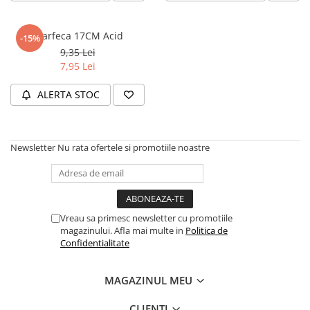
Masaj
MedConnect
Foarfeca 17CM Acid
-15%
Medicina & Farmacie
9,35 Lei
7,95 Lei
Medicina Pentru Toti
ALERTA STOC
SealfHealing
Sport
Starea de bine
Newsletter
Nu rata ofertele si promotiile noastre
Terapii Alternative
AudioBook
Beletristica
Biografii, Memorii, Jurnale
Vreau sa primesc newsletter cu promotiile
magazinului. Afla mai multe in
Politica de
Carti erotice
Confidentialitate
Carti pentru Adolescenti, Young
Adult
MAGAZINUL MEU
Crime, Thriller, Mistery
CLIENTI