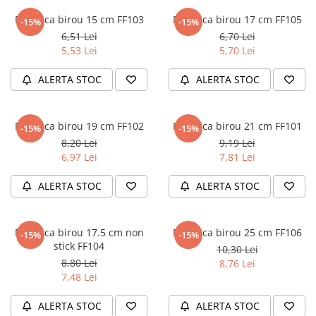
Numerologie
Foarfeca birou 15 cm FF103
Foarfeca birou 17 cm FF105
-15%
-15%
Paranormal
6,51 Lei
6,70 Lei
5,53 Lei
5,70 Lei
Parapsihologie
Ramtha
ALERTA STOC
ALERTA STOC
Audiobook
ReConnect
Foarfeca birou 19 cm FF102
Foarfeca birou 21 cm FF101
-15%
-15%
Religie
8,20 Lei
9,19 Lei
6,97 Lei
7,81 Lei
Crestinism
ScienceConnection
ALERTA STOC
ALERTA STOC
SelfConnect
SelfHealing
Foarfeca birou 17.5 cm non
Foarfeca birou 25 cm FF106
-15%
-15%
Vindecare Spirituala
stick FF104
10,30 Lei
8,80 Lei
Sanatate
8,76 Lei
7,48 Lei
Diete
Gastronomik
ALERTA STOC
ALERTA STOC