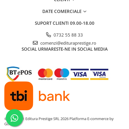
Literatura Romana
DATE COMERCIALE
Literatura Universala
Poezie
SUPORT CLIENTI
09.00-18.00
Romane de dragoste, Carti
0732 55 88 33
romantice
comenzi@edituraprestige.ro
Senzatii/Dragoste
SOCIAL
URMARESTE-NE IN SOCIAL MEDIA
Senzatii/Erotic
Senzatii/Suspans
Senzatii/Thriller
SF & Fantasy
Teatru
Teens Book Club
Umor
Birotica & Papetarie
©Copyright Editura Prestige SRL 2026
Platforma E-commerce by
Adezivi si benzi adezive
Gomag