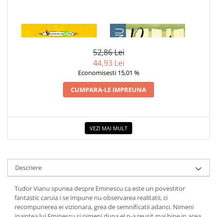
COLOREAZA CU PRIETENII
De colorat
Pot desena minunat
1 x BASME SI NUVELE
1 x RECREATIA MARE
Sa coloram cu Nicol
52,86 Lei
Carti educative
44,93 Lei
Codul copiilor de succes
Economisesti 15,01 %
Copii 0-7 ani
CUMPARA-LE IMPREUNA
Clubul Premiantilor
Super pitici 2-5 ani
Culegeri Auxiliare
VEZI MAI MULT
Dezvoltare personala
Dictionare
Descriere
Enciclopedii
Kids Book Club
Tudor Vianu spunea despre Eminescu ca este un povestitor
fantastic caruia i se impune nu observarea realitatii, ci
Legende istorice
recompunerea ei vizionara, grea de semnificatii adanci. Nimeni
inaintea lui Eminescu si nimeni dupa el n-a reusit mai bine in acea
Literatura Scolara