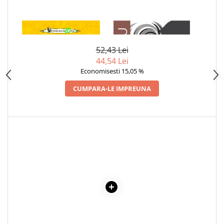
Articole Birotica
Accesorii Arhivare
1 x BASME SI NUVELE
1 x ADAM SI EVA
Calculator
Hartie si Accesorii
52,43 Lei
Instrumente de scris
44,54 Lei
Economisesti 15,05 %
Organizare si Arhivare
Seturi birotica
CUMPARA-LE IMPREUNA
Articole scolare
Arta
Caiete si Carnetele scolare
Coperti, Mape, Etichete
Ghiozdane si Penare scolare
Instrumente de scris
Instrumente si Truse Geometrie
Seturi scolare
Calculator
Consumabile & Accesorii