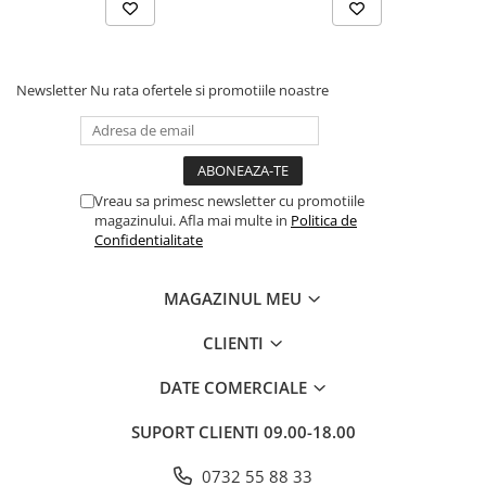
Povesti ilustrate
Povesti - Basme - Legende
Realitatea Augmentata
Newsletter
Nu rata ofertele si promotiile noastre
Religie pentru copii
ScienceConnection
TP ROLL
Vreau sa primesc newsletter cu promotiile
Ceai si Cafea
magazinului. Afla mai multe in
Politica de
Confidentialitate
Cafea
Cafea terapeutica
MAGAZINUL MEU
Ceai
CLIENTI
Dezvoltare Personala
BUSINESS
DATE COMERCIALE
Carti de joc
SUPORT CLIENTI
09.00-18.00
Dezvoltare Personala Adulti
Dezvoltare Profesionala
0732 55 88 33