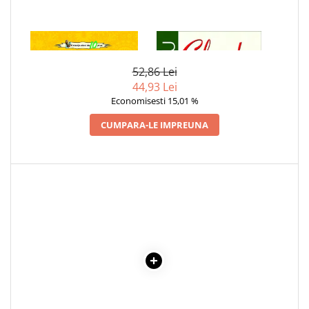
Cadouri
Carti in dar
1 x BASME SI NUVELE
1 x CIULEANDRA
Carti pentru copii
52,86 Lei
Beletristica
44,93 Lei
Literatura Romana
Economisesti 15,01 %
Literatura Universala
CUMPARA-LE IMPREUNA
Poezie
SF & Fantasy
Carte Prescolara, Joc
Carti cartonate
Descopera lumea
Descopera si invata
Din ograda
Povesti pe roti
Primele notiuni
Carti de colorat