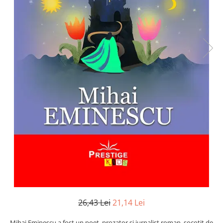
Numerologie
Paranormal
Parapsihologie
Ramtha
Audiobook
ReConnect
Religie
Crestinism
ScienceConnection
SelfConnect
SelfHealing
Vindecare Spirituala
Sanatate
Diete
26,43 Lei
21,14 Lei
Gastronomik
Mihai Eminescu a fost un poet, prozator si jurnalist roman, socotit de