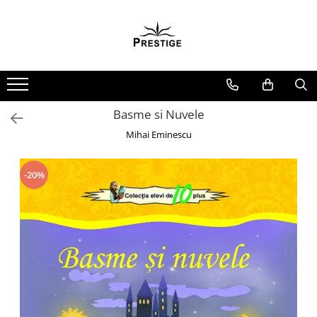
Toate Produsele
Noutati
Promotii
Pachete Speciale Carti
Basme si Nuvele
Spiritualitate - Ezoterism
Mihai Eminescu
AngelConnection
Arte Divinatorii
-20%
Astrologie
Chiromantie
Dezvoltare Spirituala
KidConnection
Minte Corp
New Illuminati Files