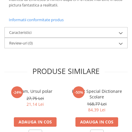
pictura fantastica a realitatii.
Elevi de 10 plus
Lecturi Scolare
Informatii conformitate produs
Lumea Copilariei
Caracteristici
Ma pregatesc pentru scoala
Manuale - Carte Scolara
Review-uri
(0)
Clasa a II-a
Clasa a III-a
Clasa a IV-a
PRODUSE SIMILARE
Clasa a V-a
Clasa a VI-a
Clasa a VII-a
Fram, Ursul polar
Pachet Special Dictionare
-24%
-50%
Scolare
Clasa a VIII-a
27,75 Lei
168,77 Lei
21,14 Lei
Clasa I
84,39 Lei
Clasa pregatitoare
Limbi Straine
ADAUGA IN COS
ADAUGA IN COS
Povesti