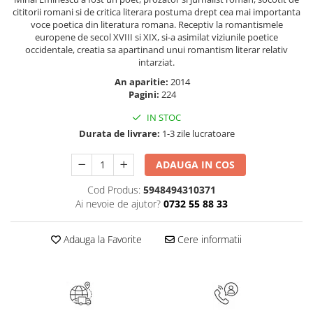
Masaj
cititorii romani si de critica literara postuma drept cea mai importanta
voce poetica din literatura romana. Receptiv la romantismele
MedConnect
europene de secol XVIII si XIX, si-a asimilat viziunile poetice
occidentale, creatia sa apartinand unui romantism literar relativ
Medicina & Farmacie
intarziat.
Medicina Pentru Toti
An aparitie:
2014
Pagini:
224
SealfHealing
Sport
IN STOC
Durata de livrare:
1-3 zile lucratoare
Starea de bine
Terapii Alternative
ADAUGA IN COS
AudioBook
Cod Produs:
5948494310371
Beletristica
Ai nevoie de ajutor?
0732 55 88 33
Biografii, Memorii, Jurnale
Adauga la Favorite
Cere informatii
Carti erotice
Carti pentru Adolescenti, Young
Adult
Crime, Thriller, Mistery