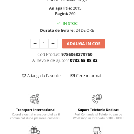
Masaj
An aparitie:
2015
MedConnect
Pagini:
260
Medicina & Farmacie
IN STOC
Durata de livrare:
24 DE ORE
Medicina Pentru Toti
SealfHealing
ADAUGA IN COS
Sport
Cod Produs:
9786068379760
Starea de bine
Ai nevoie de ajutor?
0732 55 88 33
Terapii Alternative
Adauga la Favorite
Cere informatii
AudioBook
Beletristica
Biografii, Memorii, Jurnale
Carti erotice
Transport International
Suport Telefonic Dedicat
Carti pentru Adolescenti, Young
Costul exact al transportului va fi
Poți Comanda și Telefonic sau pe
Adult
comunicat după plasarea comenzii.
WhatsApp în Intervalul 9:00 - 18:00
Crime, Thriller, Mistery