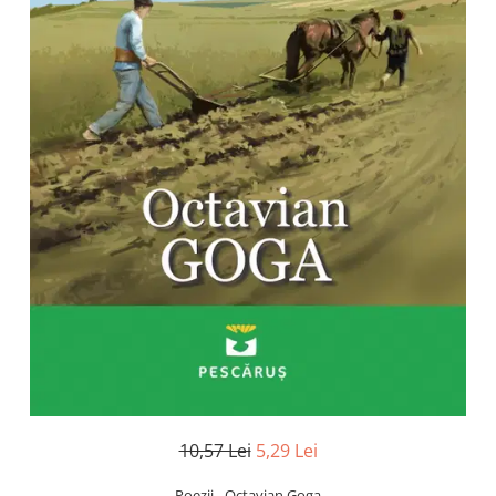
Numerologie
Paranormal
Parapsihologie
Ramtha
Audiobook
ReConnect
Religie
Crestinism
ScienceConnection
SelfConnect
SelfHealing
Vindecare Spirituala
Sanatate
Diete
10,57 Lei
5,29 Lei
Gastronomik
Poezii - Octavian Goga