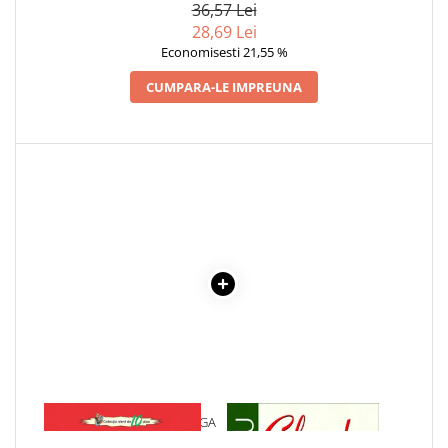
36,57 Lei
Articole Birotica
28,69 Lei
Accesorii Arhivare
Economisesti 21,55 %
Calculator
CUMPARA-LE IMPREUNA
Hartie si Accesorii
Instrumente de scris
Organizare si Arhivare
Seturi birotica
Articole scolare
Arta
Caiete si Carnetele scolare
Coperti, Mape, Etichete
Ghiozdane si Penare scolare
Instrumente de scris
Instrumente si Truse Geometrie
Seturi scolare
Calculator
1 x POEZII - OCTAVIAN GOGA
1 x CIULEANDRA
Consumabile & Accesorii