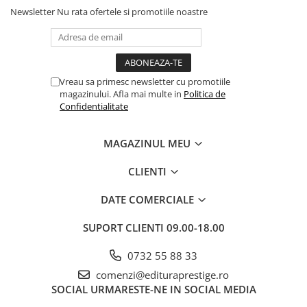
Newsletter
Nu rata ofertele si promotiile noastre
Dezvoltarea Afacerilor
Parenting & Familie
Psihologie, Psihanaliza
PSYCONNECT
Vreau sa primesc newsletter cu promotiile
magazinului. Afla mai multe in
Politica de
Sexualitate
Confidentialitate
Istorie
Istorie & Filosofie
MAGAZINUL MEU
Istorii Secrete
CLIENTI
Mituri si Legende
DATE COMERCIALE
Tot Adevarul
Jocuri
SUPORT CLIENTI
09.00-18.00
Casute de papusi si mobilier
0732 55 88 33
Creativitate
comenzi@edituraprestige.ro
Educative
SOCIAL
URMARESTE-NE IN SOCIAL MEDIA
BrainBox