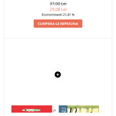
37,00 Lei
Cadouri
29,08 Lei
Carti in dar
Economisesti 21,41 %
Carti pentru copii
CUMPARA-LE IMPREUNA
Beletristica
Literatura Romana
Literatura Universala
Poezie
SF & Fantasy
Carte Prescolara, Joc
Carti cartonate
Descopera lumea
Descopera si invata
Din ograda
Povesti pe roti
Primele notiuni
1 x POEZII - OCTAVIAN GOGA
1 x RECREATIA MARE
Carti de colorat