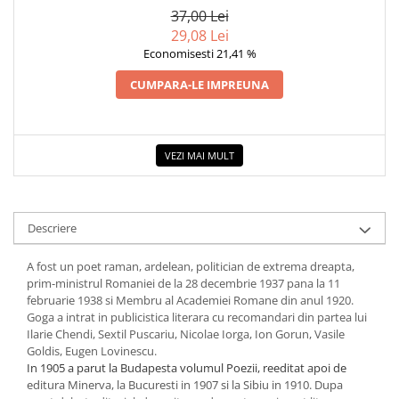
COLOREAZA CU PRIETENII
37,00 Lei
29,08 Lei
De colorat
Economisesti 21,41 %
Pot desena minunat
Sa coloram cu Nicol
CUMPARA-LE IMPREUNA
Carti educative
Codul copiilor de succes
VEZI MAI MULT
Copii 0-7 ani
Clubul Premiantilor
Super pitici 2-5 ani
Descriere
Culegeri Auxiliare
Dezvoltare personala
A fost un poet raman, ardelean, politician de extrema dreapta,
prim-ministrul Romaniei de la 28 decembrie 1937 pana la 11
Dictionare
februarie 1938 si Membru al Academiei Romane din anul 1920.
Enciclopedii
Goga a intrat in publicistica literara cu recomandari din partea lui
Ilarie Chendi, Sextil Puscariu, Nicolae Iorga, Ion Gorun, Vasile
Kids Book Club
Goldis, Eugen Lovinescu.
In 1905 a parut la Budapesta volumul Poezii, reeditat apoi de
Legende istorice
editura Minerva, la Bucuresti in 1907 si la Sibiu in 1910. Dupa
Literatura Scolara