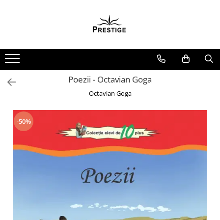
Toate Produsele
Noutati
Promotii
Pachete Speciale Carti
Poezii - Octavian Goga
Spiritualitate - Ezoterism
Octavian Goga
AngelConnection
Arte Divinatorii
-50%
Astrologie
Chiromantie
Dezvoltare Spirituala
KidConnection
Minte Corp
New Illuminati Files