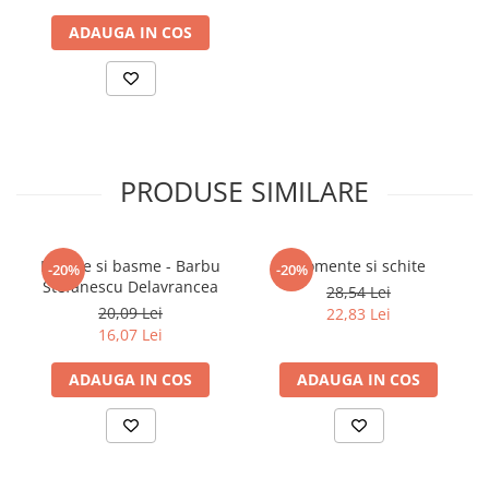
Povesti ilustrate
ADAUGA IN COS
Povesti - Basme - Legende
Realitatea Augmentata
Religie pentru copii
ScienceConnection
PRODUSE SIMILARE
TP ROLL
Ceai si Cafea
Cafea
Nuvele si basme - Barbu
Momente si schite
-20%
-20%
Cafea terapeutica
Stefanescu Delavrancea
28,54 Lei
20,09 Lei
22,83 Lei
Ceai
16,07 Lei
Dezvoltare Personala
BUSINESS
ADAUGA IN COS
ADAUGA IN COS
Carti de joc
Dezvoltare Personala Adulti
Dezvoltare Profesionala