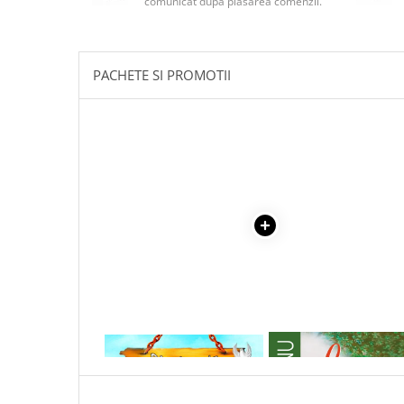
comunicat după plasarea comenzii.
Masaj
MedConnect
Medicina & Farmacie
PACHETE SI PROMOTII
Medicina Pentru Toti
SealfHealing
Sport
Starea de bine
Terapii Alternative
AudioBook
Beletristica
Biografii, Memorii, Jurnale
Carti erotice
Carti pentru Adolescenti, Young
1 x CATELUSUL
1 x LA MEDELENI - VOL. I-
Adult
Crime, Thriller, Mistery