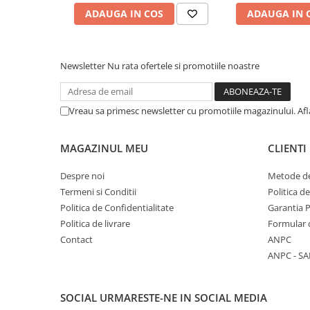
COLOREAZA CU PRIETENII
ADAUGA IN COS
ADAUGA IN 
De colorat
Pot desena minunat
Sa coloram cu Nicol
Newsletter
Nu rata ofertele si promotiile noastre
Carti educative
Codul copiilor de succes
Vreau sa primesc newsletter cu promotiile magazinului. Af
Copii 0-7 ani
Clubul Premiantilor
MAGAZINUL MEU
CLIENTI
Super pitici 2-5 ani
Despre noi
Metode de
Culegeri Auxiliare
Termeni si Conditii
Politica d
Dezvoltare personala
Politica de Confidentialitate
Garantia 
Politica de livrare
Formular 
Dictionare
Contact
ANPC
Enciclopedii
ANPC - SA
Kids Book Club
Legende istorice
SOCIAL
URMARESTE-NE IN SOCIAL MEDIA
Literatura Scolara