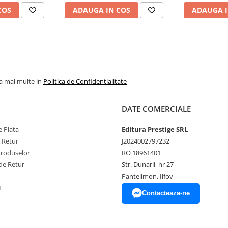
COS
ADAUGA IN COS
ADAUGA I
la mai multe in
Politica de Confidentialitate
DATE COMERCIALE
 Plata
Editura Prestige SRL
e Retur
J2024002797232
Produselor
RO 18961401
de Retur
Str. Dunarii, nr 27
Pantelimon, Ilfov
L
Contacteaza-ne