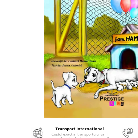
Numerologie
Paranormal
Parapsihologie
Ramtha
Audiobook
ReConnect
Religie
Crestinism
ScienceConnection
SelfConnect
SelfHealing
Vindecare Spirituala
Sanatate
Diete
Transport International
Gastronomik
Costul exact al transportului va fi