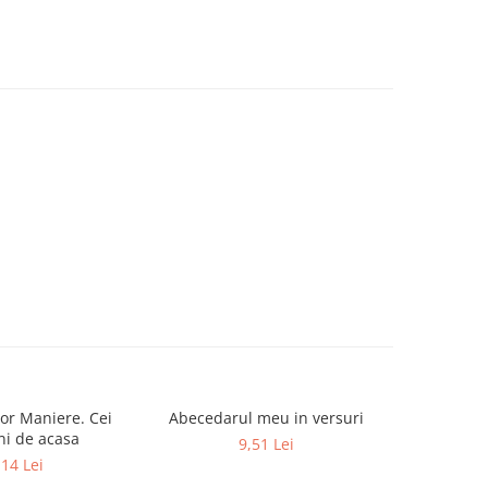
or Maniere. Cei
Abecedarul meu in versuri
Dictionar E
-19%
ni de acasa
9,51 Lei
52,0
,14 Lei