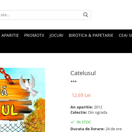
 APARITIE
PROMOTII
JOCURI
BIROTICA & PAPETARIE
CEAI S
Catelusul
***
12,69 Lei
An aparitie:
2012
Colectie:
Din ograda
IN STOC
Durata de livrare:
24 de ore