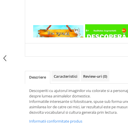
Articole Birotica
Accesorii Arhivare
Calculator
Hartie si Accesorii
1 x CATELUSUL
1 x DESCOPERA DINOZAU
Instrumente de scris
IN 4D
Organizare si Arhivare
Seturi birotica
Articole scolare
Arta
Caiete si Carnetele scolare
Caracteristici
Review-uri
(0)
Descriere
Coperti, Mape, Etichete
Ghiozdane si Penare scolare
Descoperiti cu ajutorul imaginilor viu colorate si a persona
Instrumente de scris
despre lumea animalelor domestice.
Informatiile interesante si folositoare, spuse sub forma un
Instrumente si Truse Geometrie
asimilarea lor de catre cei mici, iar rezultatul este pe masura
Seturi scolare
dezvolta vocabularul si cultura generala prin lectura.
Calculator
Informatii conformitate produs
Consumabile & Accesorii