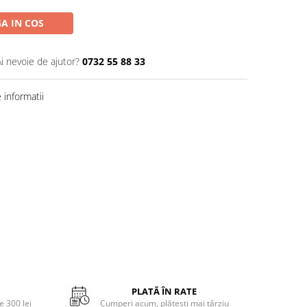
A IN COS
Ai nevoie de ajutor?
0732 55 88 33
informatii
PLATĂ ÎN RATE
 300 lei
Cumperi acum, plătești mai târziu