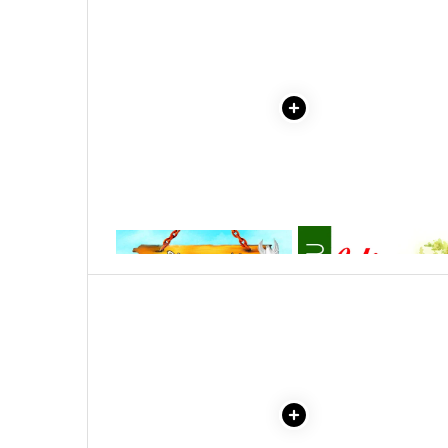
Literatura Romana
Literatura Universala
Poezie
Romane de dragoste, Carti
romantice
Senzatii/Dragoste
Senzatii/Erotic
Senzatii/Suspans
1 x CATELUSUL
1 x ULITA COPILARIEI
Senzatii/Thriller
SF & Fantasy
Teatru
Teens Book Club
Umor
Birotica & Papetarie
Adezivi si benzi adezive