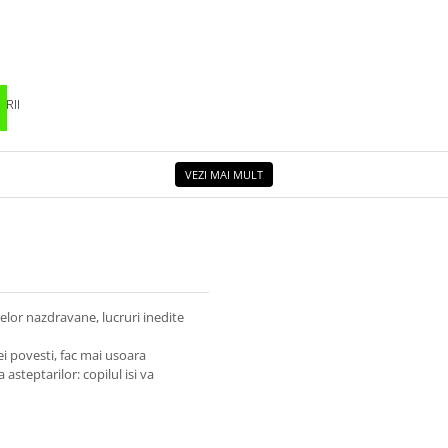
RII
VEZI MAI MULT
jelor nazdravane, lucruri inedite
ei povesti, fac mai usoara
 asteptarilor: copilul isi va