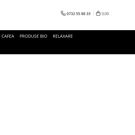
0732 55 88 33
0,00
I CAFEA
PRODUSE BIO
RELAXARE