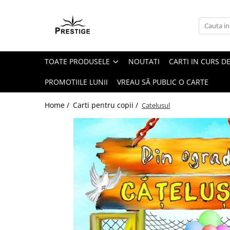
Toate Produsele
Noutati
TOATE PRODUSELE
NOUTATI
CARTI IN CURS DE
Promotii
Pachete Speciale Carti
PROMOTIILE LUNII
VREAU SĂ PUBLIC O CARTE
Spiritualitate - Ezoterism
Home /
Carti pentru copii /
Catelusul
AngelConnection
Arte Divinatorii
Astrologie
Chiromantie
Dezvoltare Spirituala
KidConnection
Minte Corp
New Illuminati Files