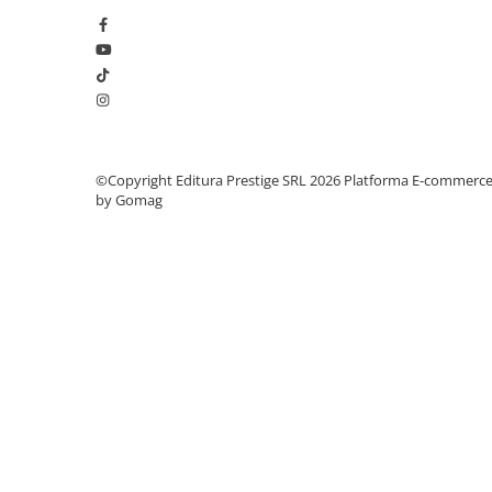
Elevi de 10 plus
Lecturi Scolare
Lumea Copilariei
Ma pregatesc pentru scoala
Manuale - Carte Scolara
©Copyright Editura Prestige SRL 2026
Platforma E-commerc
Clasa a II-a
by Gomag
Clasa a III-a
Clasa a IV-a
Clasa a V-a
Clasa a VI-a
Clasa a VII-a
Clasa a VIII-a
Clasa I
Clasa pregatitoare
Limbi Straine
Povesti