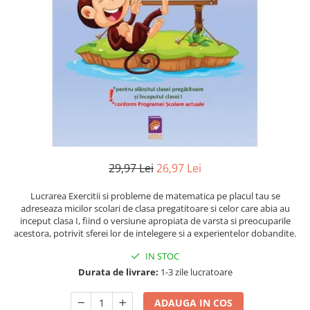
Instrumente de scris
Puzzle-uri
COLOREAZA CU PRIETENII
Audiobook
Instrumente si Truse Geometrie
Senzatii/Thriller
De colorat
Puzzle
ReConnect
Seturi scolare
Pot desena minunat
SF & Fantasy
Puzzle 3D Lemn
Religie
Calculator
Sa coloram cu Nicol
Teatru
Crestinism
Consumabile & Accesorii
Carti educative
Teens Book Club
ScienceConnection
Codul copiilor de succes
Umor
SelfConnect
Copii 0-7 ani
SelfHealing
Clubul Premiantilor
Vindecare Spirituala
Super pitici 2-5 ani
29,97 Lei
26,97 Lei
Culegeri Auxiliare
Lucrarea Exercitii si probleme de matematica pe placul tau se
Dezvoltare personala
adreseaza micilor scolari de clasa pregatitoare si celor care abia au
Dictionare
inceput clasa I, fiind o versiune apropiata de varsta si preocuparile
acestora, potrivit sferei lor de intelegere si a experientelor dobandite.
Enciclopedii
IN STOC
Kids Book Club
Durata de livrare:
1-3 zile lucratoare
Legende istorice
ADAUGA IN COS
Literatura Scolara