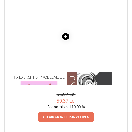
Povesti ilustrate
Povesti - Basme - Legende
Realitatea Augmentata
Religie pentru copii
ScienceConnection
TP ROLL
1 x EXERCITII SI PROBLEME DE
1 x ADAM SI EVA
MATEMATICA PE PLACUL TAU
55,97 Lei
50,37 Lei
Economisesti 10,00 %
CUMPARA-LE IMPREUNA