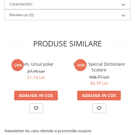
Caracteristici
Review-uri
(0)
PRODUSE SIMILARE
Fram, Ursul polar
Pachet Special Dictionare
-24%
-50%
Scolare
27,75 Lei
168,77 Lei
21,14 Lei
84,39 Lei
ADAUGA IN COS
ADAUGA IN COS
Newsletter
Nu rata ofertele si promotiile noastre