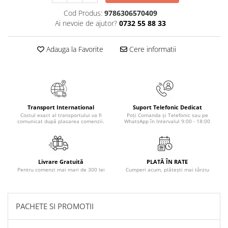
Elevi de 10 plus
Cod Produs:
9786306570409
Ai nevoie de ajutor?
0732 55 88 33
Lecturi Scolare
Lumea Copilariei
Adauga la Favorite
Cere informatii
Ma pregatesc pentru scoala
Manuale - Carte Scolara
Clasa a II-a
Clasa a III-a
Transport International
Suport Telefonic Dedicat
Clasa a IV-a
Costul exact al transportului va fi
Poți Comanda și Telefonic sau pe
comunicat după plasarea comenzii.
WhatsApp în Intervalul 9:00 - 18:00
Clasa a V-a
Clasa a VI-a
Clasa a VII-a
Livrare Gratuită
PLATĂ ÎN RATE
Clasa a VIII-a
Pentru comenzi mai mari de 300 lei
Cumperi acum, plătești mai târziu
Clasa I
Clasa pregatitoare
Limbi Straine
PACHETE SI PROMOTII
Povesti