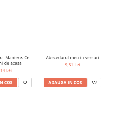
or Maniere. Cei
Abecedarul meu in versuri
Dictionar E
-19%
ni de acasa
9,51 Lei
52,0
,14 Lei
N COS
ADAUGA IN COS
ADAUG