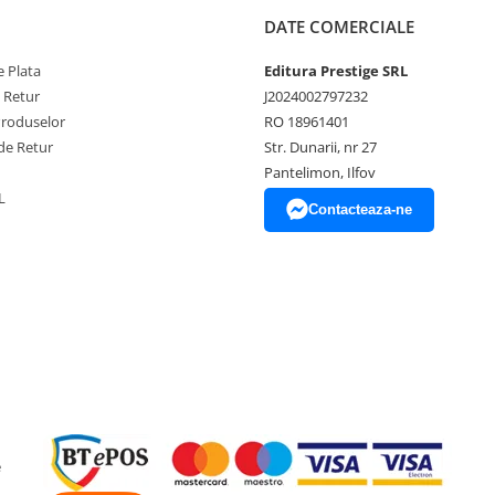
DATE COMERCIALE
 Plata
Editura Prestige SRL
e Retur
J2024002797232
Produselor
RO 18961401
de Retur
Str. Dunarii, nr 27
Pantelimon, Ilfov
L
Contacteaza-ne
e