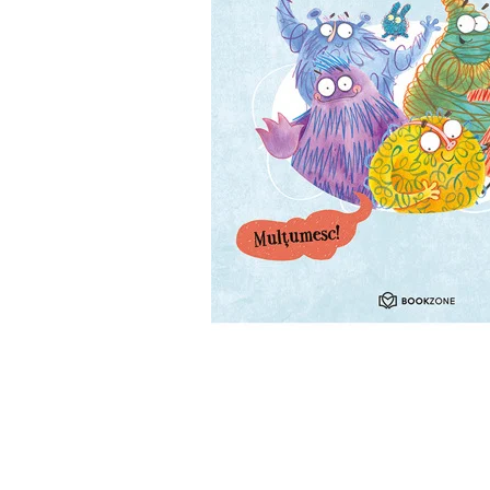
Numerologie
Paranormal
Parapsihologie
Ramtha
Audiobook
ReConnect
Religie
Crestinism
ScienceConnection
SelfConnect
SelfHealing
Vindecare Spirituala
Sanatate
Diete
Gastronomik