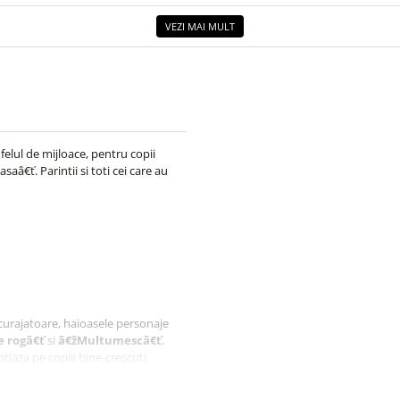
VEZI MAI MULT
felul de mijloace, pentru copii
aâ€ť. Parintii si toti cei care au
urajatoare, haioasele personaje
e rogâ€ť
si
â€žMultumescâ€ť
,
tiaza pe copiii bine-crescuti.