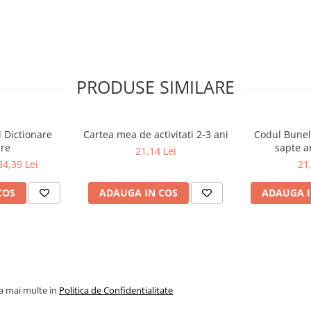
uletii Mazgalici?
e rogâ€ť
si
â€žmultumescâ€ť
lo, Cerneala si Creionel - le arata
ai usor ce doresc si sunt
PRODUSE SIMILARE
functioneaza ca o magie, iar
asi rezultate;
l Dictionare
Cartea mea de activitati 2-3 ani
Codul Bunel
 exemple de buna purtare si
are
sapte a
21,14 Lei
, rime si jocuri cu recompense
84,39 Lei
21
COS
ADAUGA IN COS
ADAUGA I
la mai multe in
Politica de Confidentialitate