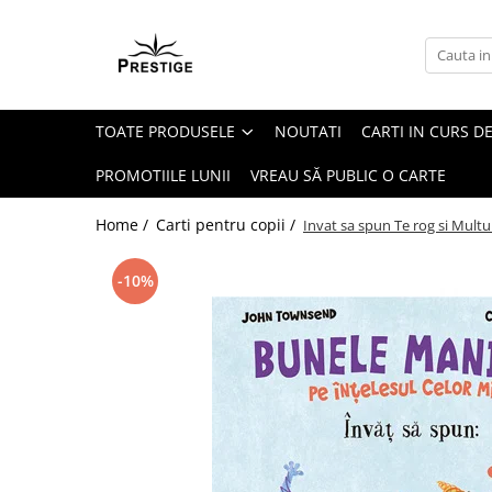
Toate Produsele
Noutati
TOATE PRODUSELE
NOUTATI
CARTI IN CURS DE
Promotii
Pachete Speciale Carti
PROMOTIILE LUNII
VREAU SĂ PUBLIC O CARTE
Spiritualitate - Ezoterism
Home /
Carti pentru copii /
Invat sa spun Te rog si Mult
AngelConnection
Arte Divinatorii
-10%
Astrologie
Chiromantie
Dezvoltare Spirituala
KidConnection
Minte Corp
New Illuminati Files