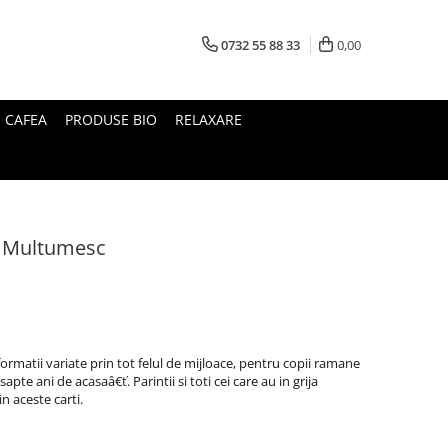
0732 55 88 33
0,00
I CAFEA
PRODUSE BIO
RELAXARE
si Multumesc
ormatii variate prin tot felul de mijloace, pentru copii ramane
apte ani de acasaâ€ť. Parintii si toti cei care au in grija
in aceste carti.