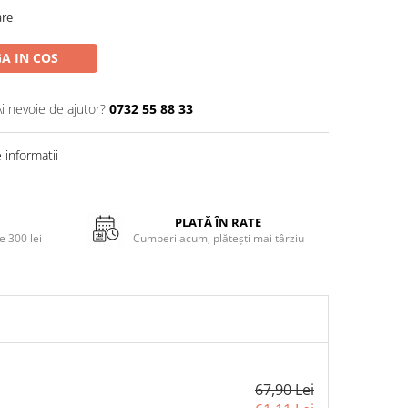
are
A IN COS
Ai nevoie de ajutor?
0732 55 88 33
informatii
PLATĂ ÎN RATE
 300 lei
Cumperi acum, plătești mai târziu
67,90 Lei