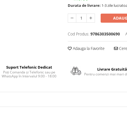
Durata de livrare:
1-3 zile lucrato
ADAUG
Cod Produs:
9786303500690
Adauga la Favorite
Cere 
Suport Telefonic Dedicat
Livrare Gratuită
Poți Comanda și Telefonic sau pe
Pentru comenzi mai mari de
WhatsApp în Intervalul 9:00 - 18:00