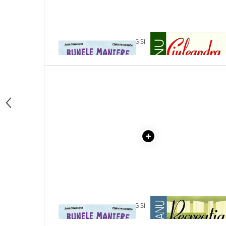
Articole Birotica
Accesorii Arhivare
Calculator
1 x INVAT SA SPUN TE ROG SI
1 x CIULEANDRA
Hartie si Accesorii
MULTUMESC
Instrumente de scris
Organizare si Arhivare
Seturi birotica
Articole scolare
Arta
Caiete si Carnetele scolare
Coperti, Mape, Etichete
Ghiozdane si Penare scolare
Instrumente de scris
Instrumente si Truse Geometrie
Seturi scolare
1 x INVAT SA SPUN TE ROG SI
1 x RECREATIA MARE
Calculator
MULTUMESC
Consumabile & Accesorii