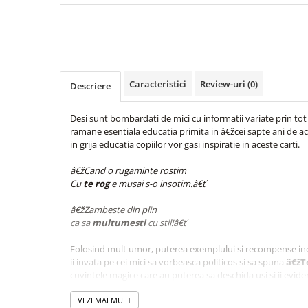
Cadouri
Carti in dar
Carti pentru copii
Beletristica
Caracteristici
Review-uri
(0)
Descriere
Literatura Romana
Literatura Universala
Desi sunt bombardati de mici cu informatii variate prin tot 
Poezie
ramane esentiala educatia primita in â€žcei sapte ani de acas
in grija educatia copiilor vor gasi inspiratie in aceste carti.
SF & Fantasy
Carte Prescolara, Joc
â€žCand o rugaminte rostim
Cu
te rog
e musai s-o insotim.â€ť
Carti cartonate
Descopera lumea
â€žZambeste din plin
ca sa
multumesti
cu stil!â€ť
Descopera si invata
Din ograda
Folosind mult umor, puterea exemplului si recompense inc
Povesti pe roti
ii invata pe cei mici sa vorbeasca politicos si sa spuna
â€žT
cuvintele magice care au puterea sa deschida usi si ii eviden
Primele notiuni
Carti de colorat
VEZI MAI MULT