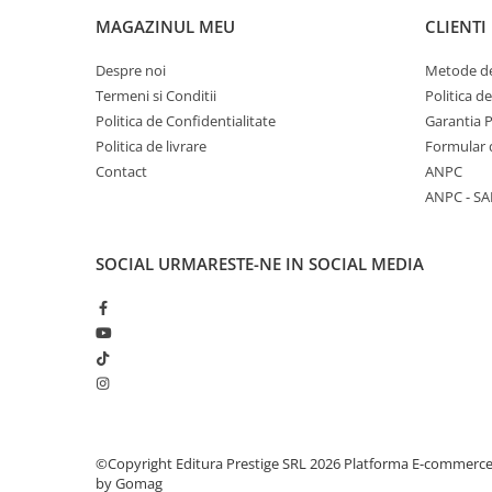
MAGAZINUL MEU
CLIENTI
Elevi de 10 plus
Lecturi Scolare
Despre noi
Metode de
Lumea Copilariei
Termeni si Conditii
Politica d
Politica de Confidentialitate
Garantia 
Ma pregatesc pentru scoala
Politica de livrare
Formular 
Manuale - Carte Scolara
Contact
ANPC
Clasa a II-a
ANPC - SA
Clasa a III-a
Clasa a IV-a
SOCIAL
URMARESTE-NE IN SOCIAL MEDIA
Clasa a V-a
Clasa a VI-a
Clasa a VII-a
Clasa a VIII-a
Clasa I
Clasa pregatitoare
Limbi Straine
©Copyright Editura Prestige SRL 2026
Platforma E-commerc
Povesti
by Gomag