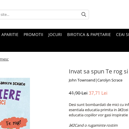
 APARITIE
PROMOTII
JOCURI
BIROTICA & PAPETARIE
CEAI S
umesc
Invat sa spun Te rog 
John Townsend|Carolyn Scrace
41,90 Lei
37,71 Lei
Desi sunt bombardati de mici cu inf
esentiala educatia primita in â€žcei s
educatia copiilor vor gasi inspiratie 
â€žCand o rugaminte rostim