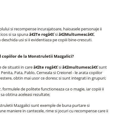
ului si recompense incurajatoare, haioasele personaje ii
ticos si sa spuna
â€žTe rogâ€ť
si
â€žMultumescâ€ť
,
eschida usi si ii evidentiaza pe copiii bine-crescuti.
copiilor de la Monstruletii Mazgalici?
de situatii in care
â€žte rogâ€ť
si
â€žmultumescâ€ť
sunt
 - Penita, Pata, Pablo, Cerneala si Creionel - le arata copiilor
stere, obtin mai usor ce doresc si sunt integrati in grupuri;
 formulele de politete functioneaza ca o magie, iar copiii ii
i sa obtina aceleasi rezultate;
truletii Mazgalici sunt exemple de buna purtare si
e maniere in cantecele, rime si jocuri cu recompense care ii