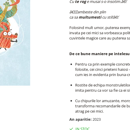
Cu
te rog
e musai s-o insotim.â€ť
â€žZambeste din plin
ca sa
multumesti
cu stil!â€ť
Folosind mult umor, puterea exempl
invata pe cei mici sa vorbeasca poli
cuvintele magice care au puterea sa d
De ce bune maniere pe intelesul 
Pentru ca prin exemple concrete 
folosite, cei cinci prieteni haiosi
cum ies in evidenta prin buna-cre
Rostite de echipa monstruletilor,
imita pentru ca vor sa fie ca ei s
Cu chipurile lor amuzante, mons
transforma recomandarile de bun
atrag pe cei mici.
An aparitie:
2023
IN STOC