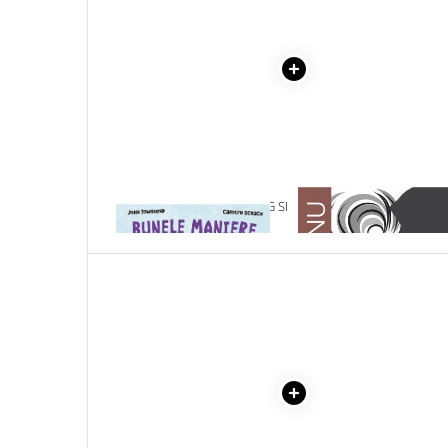
Literatura Romana
Literatura Universala
Poezie
Romane de dragoste, Carti
romantice
Senzatii/Dragoste
Senzatii/Erotic
1 x INVAT SA SPUN TE ROG SI
1 x ADAM SI EVA
Senzatii/Suspans
MULTUMESC
Senzatii/Thriller
SF & Fantasy
Teatru
Teens Book Club
Umor
Birotica & Papetarie
Adezivi si benzi adezive