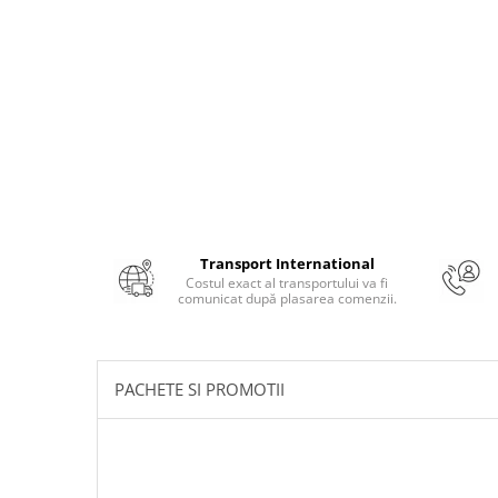
Masaj
MedConnect
Medicina & Farmacie
Medicina Pentru Toti
SealfHealing
Sport
Starea de bine
Terapii Alternative
Transport International
Costul exact al transportului va fi
AudioBook
comunicat după plasarea comenzii.
Beletristica
Biografii, Memorii, Jurnale
Carti erotice
PACHETE SI PROMOTII
Carti pentru Adolescenti, Young
Adult
Crime, Thriller, Mistery