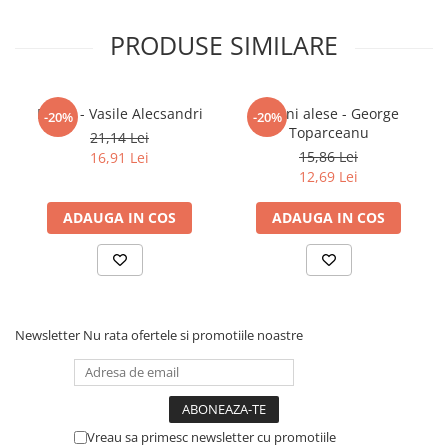
Elevi de 10 plus
PRODUSE SIMILARE
Lecturi Scolare
Lumea Copilariei
Poezii - Vasile Alecsandri
Pagini alese - George
Ma pregatesc pentru scoala
-20%
-20%
Toparceanu
21,14 Lei
Manuale - Carte Scolara
15,86 Lei
16,91 Lei
Clasa a II-a
12,69 Lei
Clasa a III-a
ADAUGA IN COS
ADAUGA IN COS
Clasa a IV-a
Clasa a V-a
Clasa a VI-a
Clasa a VII-a
Clasa a VIII-a
Newsletter
Nu rata ofertele si promotiile noastre
Clasa I
Clasa pregatitoare
Limbi Straine
Povesti
Vreau sa primesc newsletter cu promotiile