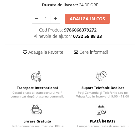
Masaj
Durata de livrare:
24 DE ORE
MedConnect
ADAUGA IN COS
Medicina & Farmacie
Cod Produs:
9786068379272
Medicina Pentru Toti
Ai nevoie de ajutor?
0732 55 88 33
SealfHealing
Adauga la Favorite
Cere informatii
Sport
Starea de bine
Terapii Alternative
AudioBook
Transport International
Suport Telefonic Dedicat
Beletristica
Costul exact al transportului va fi
Poți Comanda și Telefonic sau pe
comunicat după plasarea comenzii.
WhatsApp în Intervalul 9:00 - 18:00
Biografii, Memorii, Jurnale
Carti erotice
Carti pentru Adolescenti, Young
Livrare Gratuită
PLATĂ ÎN RATE
Adult
Pentru comenzi mai mari de 300 lei
Cumperi acum, plătești mai târziu
Crime, Thriller, Mistery