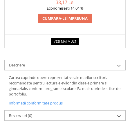
38,17 Lei
COLOREAZA CU PRIETENII
Economisesti 14,04 %
De colorat
CUMPARA-LE IMPREUNA
Pot desena minunat
Sa coloram cu Nicol
Carti educative
VEZI MAI MULT
Codul copiilor de succes
Copii 0-7 ani
Clubul Premiantilor
Descriere
Super pitici 2-5 ani
Culegeri Auxiliare
Cartea cuprinde opere reprezentative ale marilor scriitori,
recomandate pentru lectura elevilor din clasele primare si
Dezvoltare personala
gimnaziale, conform programei scolare. Ea mai cuprinde si fise de
Dictionare
portofoliu.
Enciclopedii
Informatii conformitate produs
Kids Book Club
Review-uri
(0)
Legende istorice
Literatura Scolara