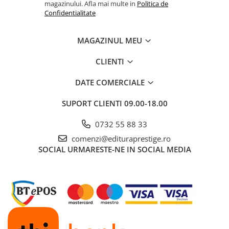
magazinului. Afla mai multe in
Politica de
Povesti ilustrate
Confidentialitate
Povesti - Basme - Legende
Realitatea Augmentata
MAGAZINUL MEU
Religie pentru copii
CLIENTI
ScienceConnection
DATE COMERCIALE
TP ROLL
Ceai si Cafea
SUPORT CLIENTI
09.00-18.00
Cafea
0732 55 88 33
Cafea terapeutica
comenzi@edituraprestige.ro
Ceai
SOCIAL
URMARESTE-NE IN SOCIAL MEDIA
Dezvoltare Personala
BUSINESS
Carti de joc
Dezvoltare Personala Adulti
Dezvoltare Profesionala