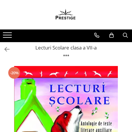
Toate Produsele
Noutati
Promotii
Pachete Speciale Carti
Lecturi Scolare clasa a VII-a
Spiritualitate - Ezoterism
***
AngelConnection
Arte Divinatorii
-20%
Astrologie
Chiromantie
Dezvoltare Spirituala
KidConnection
Minte Corp
New Illuminati Files