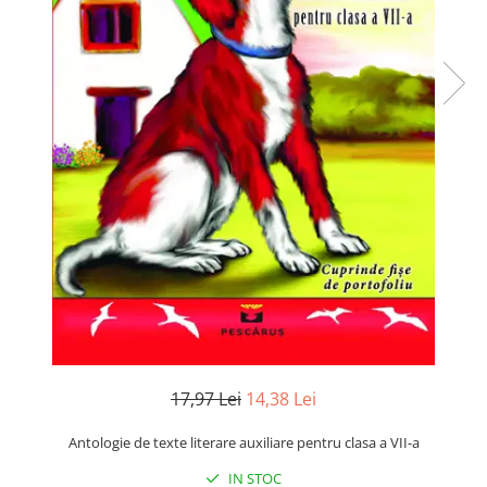
Numerologie
Paranormal
Parapsihologie
Ramtha
Audiobook
ReConnect
Religie
Crestinism
ScienceConnection
SelfConnect
SelfHealing
Vindecare Spirituala
17,97 Lei
14,38 Lei
Sanatate
Diete
Antologie de texte literare auxiliare pentru clasa a VII-a
Gastronomik
IN STOC