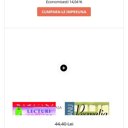
Economisesti 14,04 %
Cadouri
CUMPARA-LE IMPREUNA
Carti in dar
Carti pentru copii
Beletristica
Literatura Romana
Literatura Universala
Poezie
SF & Fantasy
Carte Prescolara, Joc
Carti cartonate
Descopera lumea
Descopera si invata
Din ograda
1 x LECTURI SCOLARE CLASA
1 x RECREATIA MARE
Povesti pe roti
A VII-A
Primele notiuni
Carti de colorat
44,40 Lei