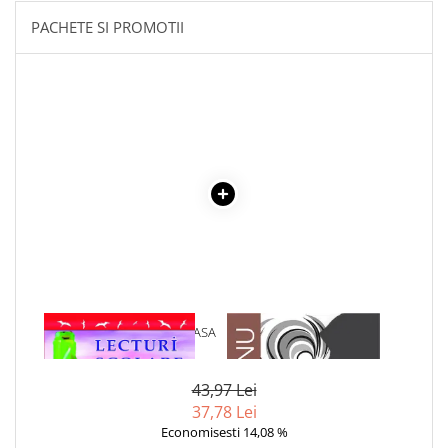
Literatura Romana
PACHETE SI PROMOTII
Literatura Universala
Poezie
Romane de dragoste, Carti
romantice
Senzatii/Dragoste
Senzatii/Erotic
Senzatii/Suspans
Senzatii/Thriller
SF & Fantasy
Teatru
1 x LECTURI SCOLARE CLASA
1 x ADAM SI EVA
Teens Book Club
A VII-A
Umor
43,97 Lei
Birotica & Papetarie
37,78 Lei
Adezivi si benzi adezive
Economisesti 14,08 %