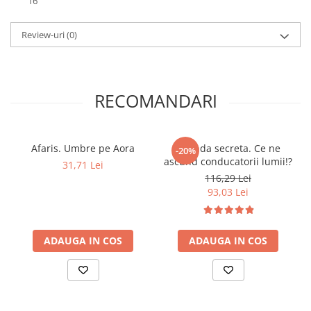
16
Review-uri
(0)
RECOMANDARI
Afaris. Umbre pe Aora
Agenda secreta. Ce ne
-20%
ascund conducatorii lumii!?
31,71 Lei
116,29 Lei
93,03 Lei
ADAUGA IN COS
ADAUGA IN COS