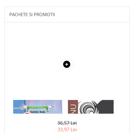
Povesti ilustrate
Povesti - Basme - Legende
PACHETE SI PROMOTII
Realitatea Augmentata
Religie pentru copii
ScienceConnection
TP ROLL
1 x OUALE DE PASTE.
1 x ADAM SI EVA
POVESTE ILUSTRATA
36,57 Lei
33,97 Lei