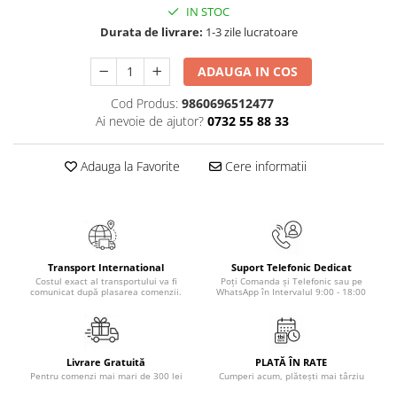
IN STOC
Elevi de 10 plus
Durata de livrare:
1-3 zile lucratoare
Lecturi Scolare
Lumea Copilariei
ADAUGA IN COS
Ma pregatesc pentru scoala
Cod Produs:
9860696512477
Ai nevoie de ajutor?
0732 55 88 33
Manuale - Carte Scolara
Clasa a II-a
Adauga la Favorite
Cere informatii
Clasa a III-a
Clasa a IV-a
Clasa a V-a
Clasa a VI-a
Clasa a VII-a
Transport International
Suport Telefonic Dedicat
Costul exact al transportului va fi
Poți Comanda și Telefonic sau pe
Clasa a VIII-a
comunicat după plasarea comenzii.
WhatsApp în Intervalul 9:00 - 18:00
Clasa I
Clasa pregatitoare
Limbi Straine
Livrare Gratuită
PLATĂ ÎN RATE
Pentru comenzi mai mari de 300 lei
Cumperi acum, plătești mai târziu
Povesti