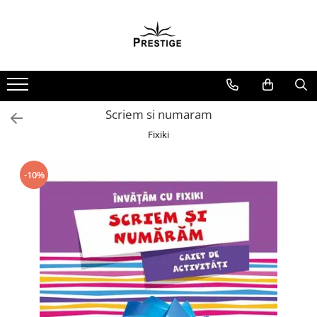
Toate Produsele
Noutati
Promotii
Pachete Speciale Carti
Scriem si numaram
Spiritualitate - Ezoterism
Fixiki
AngelConnection
Arte Divinatorii
-10%
Astrologie
Chiromantie
Dezvoltare Spirituala
KidConnection
Minte Corp
New Illuminati Files