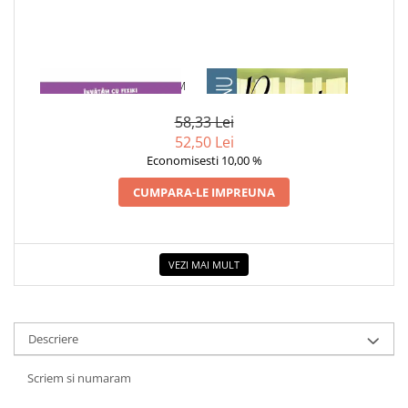
Elevi de 10 plus
Lecturi Scolare
Lumea Copilariei
1 x SCRIEM SI NUMARAM
1 x RECREATIA MARE
Ma pregatesc pentru scoala
58,33 Lei
Manuale - Carte Scolara
52,50 Lei
Clasa a II-a
Economisesti 10,00 %
Clasa a III-a
CUMPARA-LE IMPREUNA
Clasa a IV-a
Clasa a V-a
Clasa a VI-a
VEZI MAI MULT
Clasa a VII-a
Clasa a VIII-a
Clasa I
Descriere
Clasa pregatitoare
Limbi Straine
Scriem si numaram
Povesti