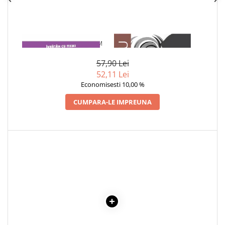
Cadouri
Carti in dar
Carti pentru copii
1 x SCRIEM SI NUMARAM
1 x ADAM SI EVA
Beletristica
57,90 Lei
Literatura Romana
52,11 Lei
Literatura Universala
Economisesti 10,00 %
Poezie
CUMPARA-LE IMPREUNA
SF & Fantasy
Carte Prescolara, Joc
Carti cartonate
Descopera lumea
Descopera si invata
Din ograda
Povesti pe roti
Primele notiuni
Carti de colorat