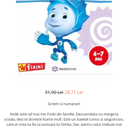
Numerologie
Paranormal
Parapsihologie
Ramtha
Audiobook
ReConnect
Religie
Crestinism
ScienceConnection
SelfConnect
SelfHealing
31,90 Lei
28,71 Lei
Vindecare Spirituala
Scriem si numaram
Sanatate
Diete
Nolik este cel mai mic Fixiki din familie. Deocamdata nu merge la
scoala, desi isi doreste foarte mult. Este un baietel curios si sarguincios,
Gastronomik
care ar vrea sa fie ca surioara lui Simka. Dar, pentru asta, trebuie mai