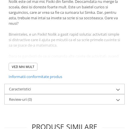
Nolik este cel mai mic Fixiki din familie. Deocamdata nu merge la
Povesti ilustrate
scoala, desi isi doreste foarte mult. Este un baietel curios si
sarguincios, care ar vrea sa fie ca surioara lui Simka. Dar, pentru
Povesti - Basme - Legende
asta, trebuie mai intai sa invete sa scrie si sa socoteasca. Oare va
Realitatea Augmentata
reusi?
Religie pentru copii
Bineinteles, e un Fixiki! Nolik a gasit rapid solutia: activitati simple
ScienceConnection
si distractive care ii ajuta pe micutii ca el sa scrie primele cuvinte si
sa se joace de-a matematica.
TP ROLL
Daca te gandesti de ce ai comanda alte caiete de activitati, avand
Ceai si Cafea
deja unele acasa, iata mai jos motivele. Alaturi de Nolik, cei mici:
Cafea
VEZI MAI MULT
· Invata sa asocieze activitatile educative cu distractia. Copiii
Cafea terapeutica
Informatii conformitate produs
sunt obisnuiti cu personajele desenului animat si vor percepe
Ceai
activitatile ca pe o joaca, nu ca pe o corvoada.
· Inteleg ca invatatul nu e plictisitor. Cartile imbina excelent
Caracteristici
Dezvoltare Personala
componenta educationala cu cea a invatatului prin joaca, astfel
BUSINESS
Review-uri
(0)
incat cei mici sa nu se plictiseasca.
· Fac primii pasi in lumea cifrelor si a literelor.
Carti de joc
· Isi antreneaza atentia si isi imbunatatesc memoria, jucandu-
se cu litere, cifre si culori.
Dezvoltare Personala Adulti
PRODUSE SIMILARE
Dezvoltare Profesionala
Recenzii de la cititori