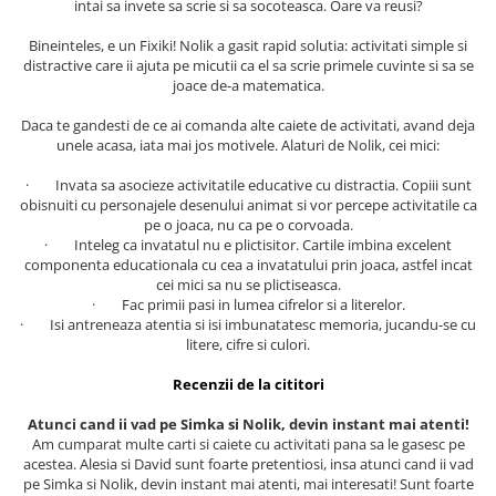
intai sa invete sa scrie si sa socoteasca. Oare va reusi?
Masaj
Bineinteles, e un Fixiki! Nolik a gasit rapid solutia: activitati simple si
MedConnect
distractive care ii ajuta pe micutii ca el sa scrie primele cuvinte si sa se
Medicina & Farmacie
joace de-a matematica.
Medicina Pentru Toti
Daca te gandesti de ce ai comanda alte caiete de activitati, avand deja
unele acasa, iata mai jos motivele. Alaturi de Nolik, cei mici:
SealfHealing
· Invata sa asocieze activitatile educative cu distractia. Copiii sunt
Sport
obisnuiti cu personajele desenului animat si vor percepe activitatile ca
Starea de bine
pe o joaca, nu ca pe o corvoada.
· Inteleg ca invatatul nu e plictisitor. Cartile imbina excelent
Terapii Alternative
componenta educationala cu cea a invatatului prin joaca, astfel incat
cei mici sa nu se plictiseasca.
AudioBook
· Fac primii pasi in lumea cifrelor si a literelor.
Beletristica
· Isi antreneaza atentia si isi imbunatatesc memoria, jucandu-se cu
litere, cifre si culori.
Biografii, Memorii, Jurnale
Carti erotice
Recenzii de la cititori
Carti pentru Adolescenti, Young
Atunci cand ii vad pe Simka si Nolik, devin instant mai atenti!
Adult
Am cumparat multe carti si caiete cu activitati pana sa le gasesc pe
acestea. Alesia si David sunt foarte pretentiosi, insa atunci cand ii vad
Crime, Thriller, Mistery
pe Simka si Nolik, devin instant mai atenti, mai interesati! Sunt foarte