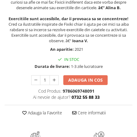
curiosi sa afle ce mai fac Fixicii indiferent daca este vorba despre
Literatura Romana
desenele animate sau exercitiile din carticele.
â€“ Alina B.
Literatura Universala
Exercitiile sunt accesibile, dar ii provoaca sa se concentreze!
Poezie
Cred ca ilustratiile inspirate de Fixiki chiar ii ajuta pe cei mici sa aiba
rabdare si sa incerce sa rezolve exercitiile din caietele cu activitati.
Romane de dragoste, Carti
Exercitiile sunt accesibile, dar ii provoaca sa se concentreze si sa
romantice
observe. â€“
Ioana V.
Senzatii/Dragoste
An aparitie:
2021
Senzatii/Erotic
IN STOC
Senzatii/Suspans
Durata de livrare:
1-3 zile lucratoare
Senzatii/Thriller
ADAUGA IN COS
SF & Fantasy
Cod Produs:
9786069748091
Teatru
Ai nevoie de ajutor?
0732 55 88 33
Teens Book Club
Adauga la Favorite
Cere informatii
Umor
Birotica & Papetarie
Adezivi si benzi adezive