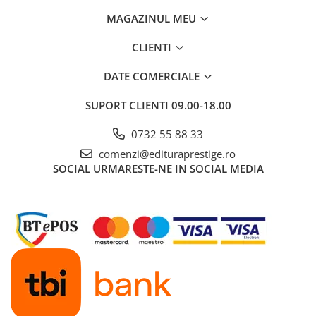
Educative
MAGAZINUL MEU
Jocuri si jucarii educative
CLIENTI
Figurine
Jocuri de Societate
DATE COMERCIALE
Jucarii bebelusi
SUPORT CLIENTI
09.00-18.00
Jucarii interactive
0732 55 88 33
Lampi de veghe copii
comenzi@edituraprestige.ro
LEGO
SOCIAL
URMARESTE-NE IN SOCIAL MEDIA
Puzzle-uri
Puzzle
Puzzle 3D Lemn
Non-fictiune
Casa, gradina, bricolaj
Cultura Generala
Hobby Practic