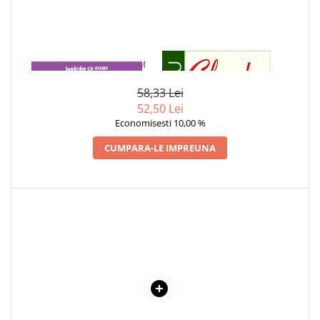
COLOREAZA CU PRIETENII
De colorat
Pot desena minunat
Sa coloram cu Nicol
1 x SCRIEM SI NUMARAM
1 x CIULEANDRA
Carti educative
58,33 Lei
Codul copiilor de succes
52,50 Lei
Economisesti 10,00 %
Copii 0-7 ani
CUMPARA-LE IMPREUNA
Clubul Premiantilor
Super pitici 2-5 ani
Culegeri Auxiliare
Dezvoltare personala
Dictionare
Enciclopedii
Kids Book Club
Legende istorice
Literatura Scolara