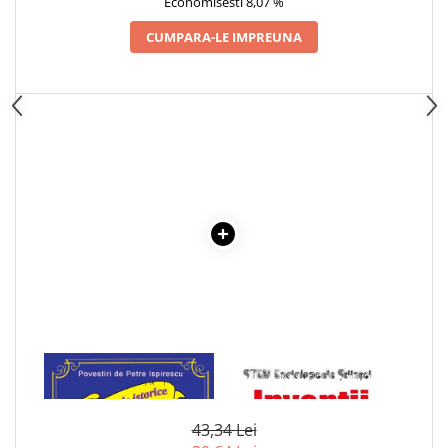
Economisesti 8,07 %
Articole Birotica
CUMPARA-LE IMPREUNA
Accesorii Arhivare
Calculator
Hartie si Accesorii
Instrumente de scris
Organizare si Arhivare
Seturi birotica
Articole scolare
Arta
Caiete si Carnetele scolare
Coperti, Mape, Etichete
Ghiozdane si Penare scolare
Instrumente de scris
Instrumente si Truse Geometrie
1 x VLAD TEPES -
1 x INVENTII. ENCICLOPEDIA
Seturi scolare
DOMNITORUL TARII
STIINTEI STEM
ROMANESTI
Calculator
43,34 Lei
Consumabile & Accesorii