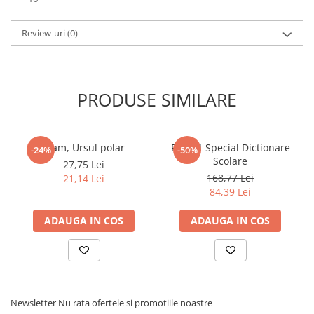
Elevi de 10 plus
Review-uri
(0)
Lecturi Scolare
Lumea Copilariei
Ma pregatesc pentru scoala
PRODUSE SIMILARE
Manuale - Carte Scolara
Clasa a II-a
Clasa a III-a
Fram, Ursul polar
Pachet Special Dictionare
-24%
-50%
Clasa a IV-a
Scolare
27,75 Lei
168,77 Lei
Clasa a V-a
21,14 Lei
84,39 Lei
Clasa a VI-a
Clasa a VII-a
ADAUGA IN COS
ADAUGA IN COS
Clasa a VIII-a
Clasa I
Clasa pregatitoare
Limbi Straine
Newsletter
Nu rata ofertele si promotiile noastre
Povesti