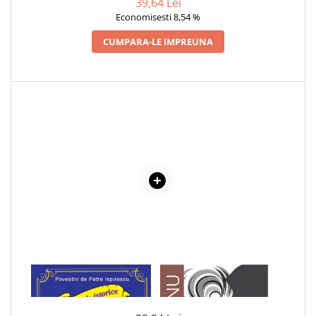
39,64 Lei
Economisesti 8,54 %
Cadouri
Carti in dar
CUMPARA-LE IMPREUNA
Carti pentru copii
Beletristica
Literatura Romana
Literatura Universala
Poezie
SF & Fantasy
Carte Prescolara, Joc
Carti cartonate
Descopera lumea
Descopera si invata
Din ograda
Povesti pe roti
1 x VLAD TEPES -
1 x ADAM SI EVA
Primele notiuni
DOMNITORUL TARII
Carti de colorat
ROMANESTI