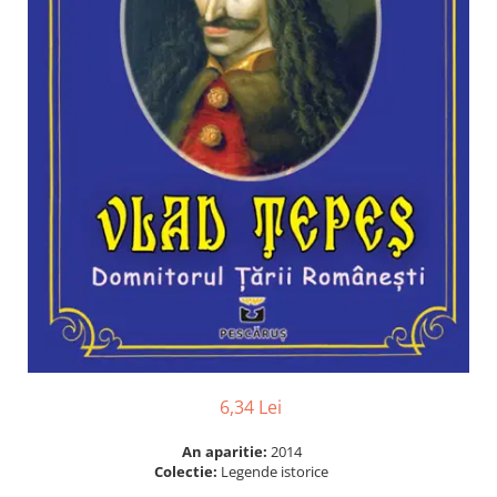
Numerologie
Paranormal
Parapsihologie
Ramtha
Audiobook
ReConnect
Religie
Crestinism
ScienceConnection
SelfConnect
SelfHealing
Vindecare Spirituala
6,34 Lei
Sanatate
Diete
An aparitie:
2014
Colectie:
Legende istorice
Gastronomik