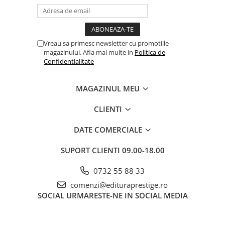
Povesti ilustrate
Povesti - Basme - Legende
Realitatea Augmentata
Vreau sa primesc newsletter cu promotiile
magazinului. Afla mai multe in
Politica de
Religie pentru copii
Confidentialitate
ScienceConnection
TP ROLL
MAGAZINUL MEU
Ceai si Cafea
CLIENTI
Cafea
Cafea terapeutica
DATE COMERCIALE
Ceai
SUPORT CLIENTI
09.00-18.00
Dezvoltare Personala
0732 55 88 33
BUSINESS
comenzi@edituraprestige.ro
Carti de joc
SOCIAL
URMARESTE-NE IN SOCIAL MEDIA
Dezvoltare Personala Adulti
Dezvoltare Profesionala