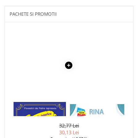
Literatura Romana
Literatura Universala
PACHETE SI PROMOTII
Poezie
Romane de dragoste, Carti
romantice
Senzatii/Dragoste
Senzatii/Erotic
Senzatii/Suspans
Senzatii/Thriller
SF & Fantasy
Teatru
Teens Book Club
1 x VLAD TEPES -
1 x RINA IEPURINA. VALORI
DOMNITORUL TARII
MORALE: O POVESTE DESPRE
Umor
ROMANESTI
RESPECT
Birotica & Papetarie
32,77 Lei
Adezivi si benzi adezive
30,13 Lei