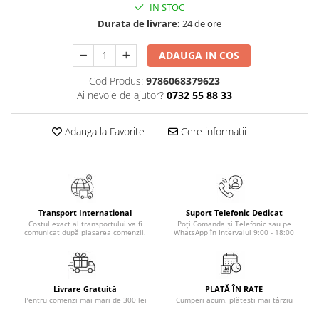
IN STOC
Masaj
Durata de livrare:
24 de ore
MedConnect
Medicina & Farmacie
ADAUGA IN COS
Medicina Pentru Toti
Cod Produs:
9786068379623
Ai nevoie de ajutor?
0732 55 88 33
SealfHealing
Sport
Adauga la Favorite
Cere informatii
Starea de bine
Terapii Alternative
AudioBook
Beletristica
Transport International
Suport Telefonic Dedicat
Biografii, Memorii, Jurnale
Costul exact al transportului va fi
Poți Comanda și Telefonic sau pe
comunicat după plasarea comenzii.
WhatsApp în Intervalul 9:00 - 18:00
Carti erotice
Carti pentru Adolescenti, Young
Adult
Livrare Gratuită
PLATĂ ÎN RATE
Pentru comenzi mai mari de 300 lei
Cumperi acum, plătești mai târziu
Crime, Thriller, Mistery