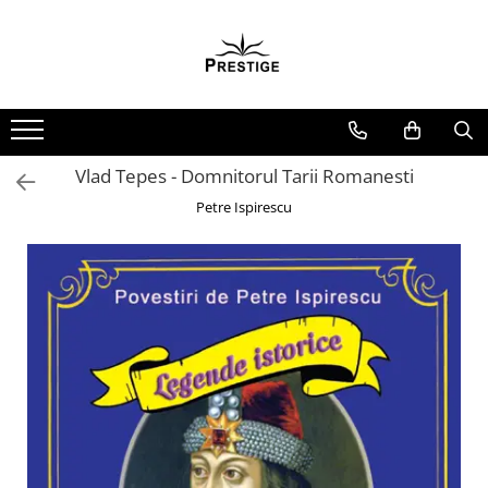
Toate Produsele
Noutati
Promotii
Pachete Speciale Carti
Vlad Tepes - Domnitorul Tarii Romanesti
Spiritualitate - Ezoterism
Petre Ispirescu
AngelConnection
Arte Divinatorii
Astrologie
Chiromantie
Dezvoltare Spirituala
KidConnection
Minte Corp
New Illuminati Files