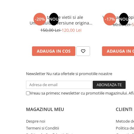
Literatura Romana
Literatura Universala
Din tainele vietii si ale
Vindecarea copil
-20%
NOU
-17%
NOU
Poezie
Universului - versiune originala
60,00 Lei
5
din 1939. Volumele I-III. Cutie
150,00 Lei
120,00 Lei
Romane de dragoste, Carti
de colectie -Scarlat Demetrescu
romantice
Senzatii/Dragoste
ADAUGA IN COS
ADAUGA IN 
Senzatii/Erotic
Senzatii/Suspans
Senzatii/Thriller
Newsletter
Nu rata ofertele si promotiile noastre
SF & Fantasy
Teatru
Vreau sa primesc newsletter cu promotiile magazinului. Af
Teens Book Club
MAGAZINUL MEU
CLIENTI
Umor
Birotica & Papetarie
Despre noi
Metode de
Adezivi si benzi adezive
Termeni si Conditii
Politica d