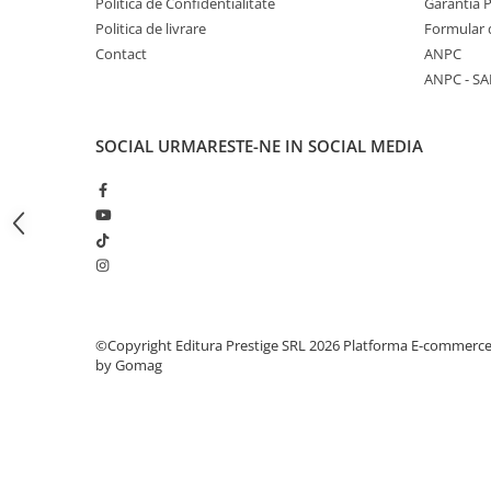
Politica de Confidentialitate
Garantia 
Articole Birotica
Politica de livrare
Formular 
Accesorii Arhivare
Contact
ANPC
Calculator
ANPC - SA
Hartie si Accesorii
Instrumente de scris
SOCIAL
URMARESTE-NE IN SOCIAL MEDIA
Organizare si Arhivare
Seturi birotica
Articole scolare
Arta
Caiete si Carnetele scolare
Coperti, Mape, Etichete
Ghiozdane si Penare scolare
©Copyright Editura Prestige SRL 2026
Platforma E-commerc
Instrumente de scris
by Gomag
Instrumente si Truse Geometrie
Seturi scolare
Calculator
Consumabile & Accesorii