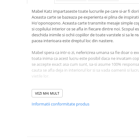
Masaj
Mabel Katz impartaseste toate lucrurile pe care si-ar fi dorit
MedConnect
Aceasta carte se bazeaza pe experienta ei plina de inspiratie
Ho'oponopono. Aceasta carte transmite mesaje simple copiil
Medicina & Farmacie
si copilului interior ce se afla in fiecare dintre noi. Scopul 
Medicina Pentru Toti
deschida inimile si ochii copiilor de toate varstele si sa le 
pacea interioara este dreptul loc din nastere.
SealfHealing
Sport
Mabel spera ca intr-o zi, nefericirea umana sa fie doar o ex
toata inima ca acest lucru este posibil daca ne invatam copii
Starea de bine
se accepte exact asa cum sunt, sa-si asume 100% responsabil
cauta se afla deja in interiorul lor si sa vada oamenii si lucr
Terapii Alternative
vietile lor.
AudioBook
Copiii acestei lumi reprezinta viitorul. Este foarte importan
Beletristica
adevarat. Putem sa schimbam aceasta lume daca schimb
VEZI MAI MULT
Biografii, Memorii, Jurnale
copiilor nostri. Mesajele simple pe care autoarea le transmi
Informatii conformitate produs
CD, au potentialul de a crea copii fericiti in lumea intreaga.
Carti erotice
Carti pentru Adolescenti, Young
CD-ul audio include mesaje citite de autoare, in limba engl
Adult
sunt citite de Iulian Motea.
Crime, Thriller, Mistery