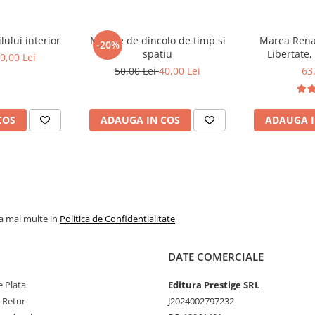
ului interior
Mesaje de dincolo de timp si
Marea Renas
-20%
spatiu
Libertate,
0,00 Lei
50,00 Lei
40,00 Lei
63
COS
ADAUGA IN COS
ADAUGA I
la mai multe in
Politica de Confidentialitate
DATE COMERCIALE
 Plata
Editura Prestige SRL
e Retur
J2024002797232