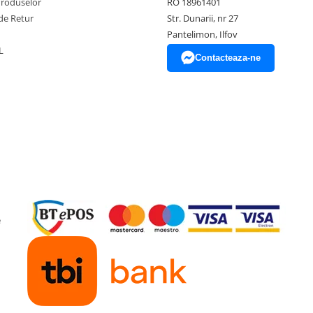
Produselor
RO 18961401
de Retur
Str. Dunarii, nr 27
Pantelimon, Ilfov
L
Contacteaza-ne
e