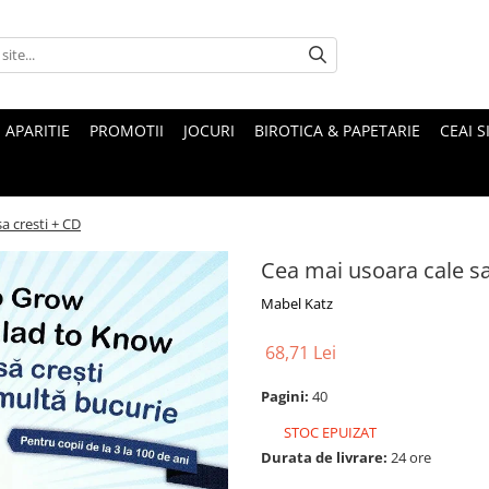
 APARITIE
PROMOTII
JOCURI
BIROTICA & PAPETARIE
CEAI S
a cresti + CD
Cea mai usoara cale sa
Mabel Katz
68,71 Lei
Pagini:
40
STOC EPUIZAT
Durata de livrare:
24 ore