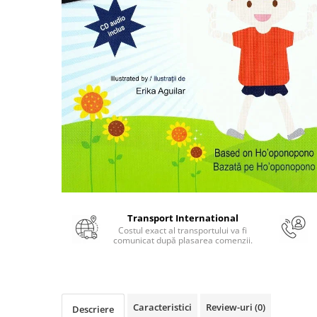
Numerologie
Paranormal
Parapsihologie
Ramtha
Audiobook
ReConnect
Religie
Crestinism
ScienceConnection
SelfConnect
Transport International
SelfHealing
Costul exact al transportului va fi
comunicat după plasarea comenzii.
Vindecare Spirituala
Sanatate
Diete
Gastronomik
Caracteristici
Review-uri
(0)
Descriere