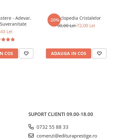
tere - Adevar,
Enciclopedia Cristalelor
ROMANIA, 
-20%
-20%
 Suveranitate
90,00 Lei
72,00 Lei
,43 Lei
81,0
N COS
ADAUGA IN COS
ADAUG
SUPORT CLIENTI
09.00-18.00
0732 55 88 33
comenzi@edituraprestige.ro