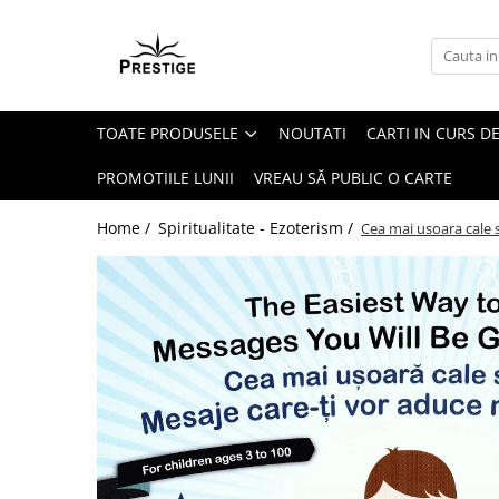
Toate Produsele
Noutati
TOATE PRODUSELE
NOUTATI
CARTI IN CURS DE
Promotii
Pachete Speciale Carti
PROMOTIILE LUNII
VREAU SĂ PUBLIC O CARTE
Spiritualitate - Ezoterism
Home /
Spiritualitate - Ezoterism /
Cea mai usoara cale s
AngelConnection
Arte Divinatorii
Astrologie
Chiromantie
Dezvoltare Spirituala
KidConnection
Minte Corp
New Illuminati Files