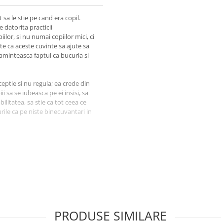
 sa le stie pe cand era copil.
 datorita practicii
or, si nu numai copiilor mici, ci
este ca aceste cuvinte sa ajute sa
reaminteasca faptul ca bucuria si
ceptie si nu regula; ea crede din
i sa se iubeasca pe ei insisi, sa
itatea, sa stie ca tot ceea ce
urile ca pe niste binecuvantari in
t ca ei sa descopere cine sunt cu
am ceea spunem si aratam
te prin aceasta carte si prin acest
eza, iar mesajele in limba romana
PRODUSE SIMILARE