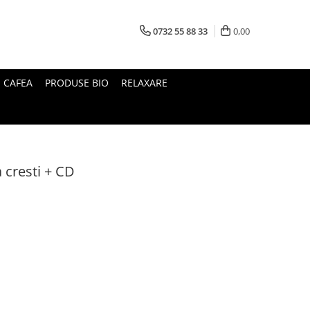
0732 55 88 33
0,00
I CAFEA
PRODUSE BIO
RELAXARE
 cresti + CD