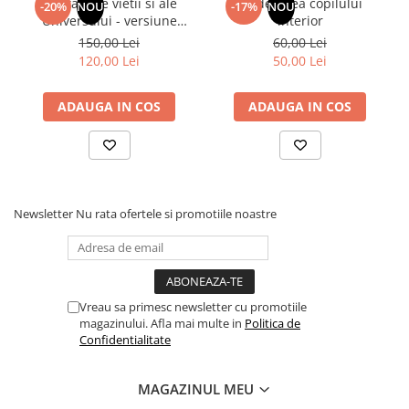
Din tainele vietii si ale
Vindecarea copilului
-20%
NOU
-17%
NOU
Universului - versiune
interior
originala din 1939.
150,00 Lei
60,00 Lei
Volumele I-III. Cutie de
120,00 Lei
50,00 Lei
colectie -Scarlat
Demetrescu
ADAUGA IN COS
ADAUGA IN COS
Newsletter
Nu rata ofertele si promotiile noastre
Vreau sa primesc newsletter cu promotiile
magazinului. Afla mai multe in
Politica de
Confidentialitate
MAGAZINUL MEU