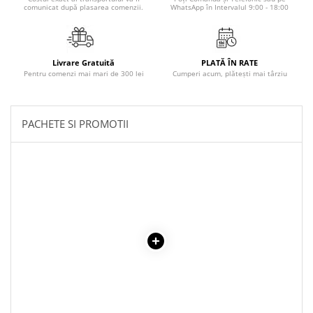
comunicat după plasarea comenzii.
WhatsApp în Intervalul 9:00 - 18:00
Povesti ilustrate
Povesti - Basme - Legende
Realitatea Augmentata
Livrare Gratuită
PLATĂ ÎN RATE
Religie pentru copii
Pentru comenzi mai mari de 300 lei
Cumperi acum, plătești mai târziu
ScienceConnection
TP ROLL
PACHETE SI PROMOTII