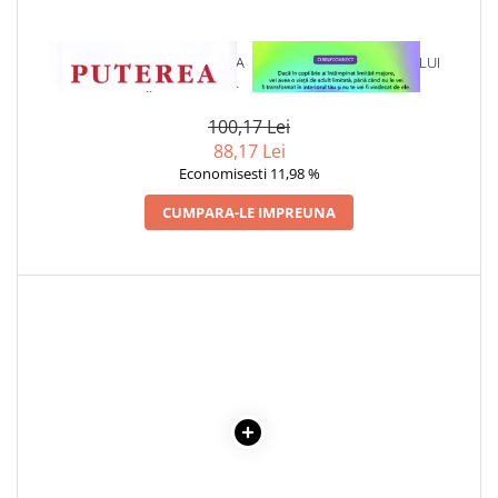
1 x PUTEREA MIRACULOASA A
1 x VINDECAREA COPILULUI
MINTII TALE - VOL. 4: PUTEREA
INTERIOR
VINDECATOARE A IUBIRII
100,17 Lei
88,17 Lei
Economisesti 11,98 %
CUMPARA-LE IMPREUNA