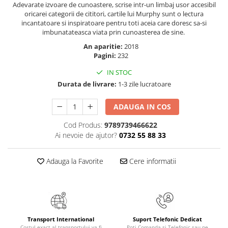
Adevarate izvoare de cunoastere, scrise intr-un limbaj usor accesibil
Elevi de 10 plus
oricarei categorii de cititori, cartile lui Murphy sunt o lectura
incantatoare si inspiratoare pentru toti aceia care doresc sa-si
Lecturi Scolare
imbunatateasca viata prin cunoasterea de sine.
Lumea Copilariei
An aparitie:
2018
Ma pregatesc pentru scoala
Pagini:
232
Manuale - Carte Scolara
IN STOC
Durata de livrare:
1-3 zile lucratoare
Clasa a II-a
Clasa a III-a
ADAUGA IN COS
Clasa a IV-a
Cod Produs:
9789739466622
Clasa a V-a
Ai nevoie de ajutor?
0732 55 88 33
Clasa a VI-a
Clasa a VII-a
Adauga la Favorite
Cere informatii
Clasa a VIII-a
Clasa I
Clasa pregatitoare
Limbi Straine
Povesti
Transport International
Suport Telefonic Dedicat
Costul exact al transportului va fi
Poți Comanda și Telefonic sau pe