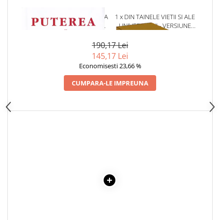
1 x PUTEREA MIRACULOASA A
1 x DIN TAINELE VIETII SI ALE
MINTII TALE - VOL. 4: PUTEREA
UNIVERSULUI - VERSIUNE
VINDECATOARE A IUBIRII
ORIGINALA DIN 1939.
VOLUMELE I-III. CUTIE DE
190,17 Lei
COLECTIE -SCARLAT
145,17 Lei
DEMETRESCU
Economisesti 23,66 %
CUMPARA-LE IMPREUNA