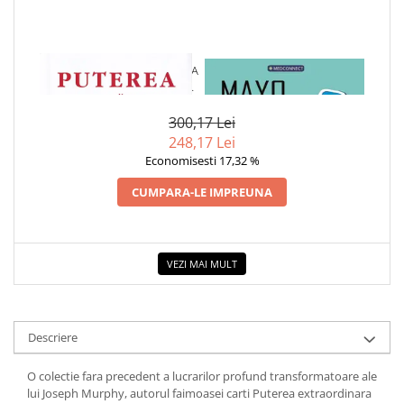
1 x PUTEREA MIRACULOASA A
1 x MAYO CLINIC. CARTEA
MINTII TALE - VOL. 4: PUTEREA
ESENTIALA DESPRE DIABETUL
VINDECATOARE A IUBIRII
ZAHARAT
300,17 Lei
248,17 Lei
Economisesti 17,32 %
CUMPARA-LE IMPREUNA
VEZI MAI MULT
Descriere
O colectie fara precedent a lucrarilor profund transformatoare ale
lui Joseph Murphy, autorul faimoasei carti Puterea extraordinara