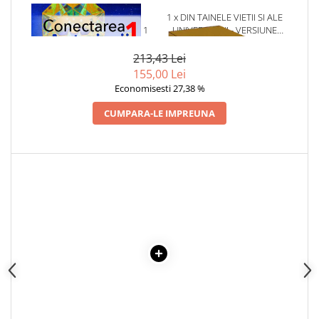
Articole Birotica
1 x CONECTAREA CU
1 x DIN TAINELE VIETII SI ALE
Accesorii Arhivare
ARCTURIENII. VOLUMUL 1
UNIVERSULUI - VERSIUNE
ORIGINALA DIN 1939.
Calculator
VOLUMELE I-III. CUTIE DE
213,43 Lei
Hartie si Accesorii
COLECTIE -SCARLAT
155,00 Lei
DEMETRESCU
Instrumente de scris
Economisesti 27,38 %
Organizare si Arhivare
CUMPARA-LE IMPREUNA
Seturi birotica
Articole scolare
Arta
Caiete si Carnetele scolare
Coperti, Mape, Etichete
Ghiozdane si Penare scolare
Instrumente de scris
Instrumente si Truse Geometrie
Seturi scolare
Calculator
Consumabile & Accesorii