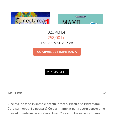
COLOREAZA CU PRIETENII
De colorat
Pot desena minunat
1 x CONECTAREA CU
1 x MAYO CLINIC. CARTEA
ARCTURIENII. VOLUMUL 1
ESENTIALA DESPRE DIABETUL
Sa coloram cu Nicol
ZAHARAT
Carti educative
323,43 Lei
258,00 Lei
Codul copiilor de succes
Economisesti 20,23 %
Copii 0-7 ani
CUMPARA-LE IMPREUNA
Clubul Premiantilor
Super pitici 2-5 ani
Culegeri Auxiliare
VEZI MAI MULT
Dezvoltare personala
Dictionare
Enciclopedii
Descriere
Kids Book Club
Cine sta, de fapt, in spatele acestui proces? Incotro ne indreptam?
Legende istorice
Care sunt optiunile noastre? Ce s-a intamplat pana acum pentru a ne
pregati in vederea acestui eveniment? Ne vom inalta cu totii catre
Literatura Scolara