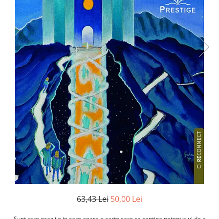
Numerologie
Paranormal
Parapsihologie
Ramtha
Audiobook
ReConnect
Religie
Crestinism
ScienceConnection
SelfConnect
SelfHealing
Vindecare Spirituala
Sanatate
Diete
63,43 Lei
50,00 Lei
Gastronomik
Sunt rare ocaziile in care apare o carte care sa contina potentialul de a