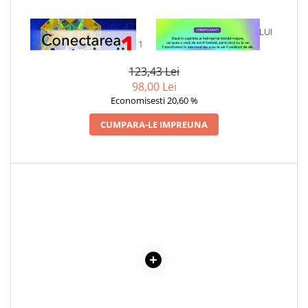
Cadouri
1 x CONECTAREA CU
1 x VINDECAREA COPILULUI
Carti in dar
ARCTURIENII. VOLUMUL 1
INTERIOR
Carti pentru copii
123,43 Lei
Beletristica
98,00 Lei
Literatura Romana
Economisesti 20,60 %
Literatura Universala
CUMPARA-LE IMPREUNA
Poezie
SF & Fantasy
Carte Prescolara, Joc
Carti cartonate
Descopera lumea
Descopera si invata
Din ograda
Povesti pe roti
Primele notiuni
Carti de colorat