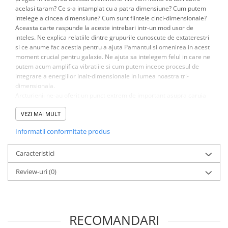
acelasi taram? Ce s-a intamplat cu a patra dimensiune? Cum putem
Elevi de 10 plus
intelege a cincea dimensiune? Cum sunt fiintele cinci-dimensionale?
Aceasta carte raspunde la aceste intrebari intr-un mod usor de
Lecturi Scolare
inteles. Ne explica relatiile dintre grupurile cunoscute de extaterestri
Lumea Copilariei
si ce anume fac acestia pentru a ajuta Pamantul si omenirea in acest
moment crucial pentru galaxie. Ne ajuta sa intelegem felul in care ne
Ma pregatesc pentru scoala
putem acum amplifica vibratiile si cum putem incepe procesul de
Manuale - Carte Scolara
integrare a energiilor inalt-dimensionale in lumea noastra tri-
dimensionala.
Clasa a II-a
Arcturienii ne-au oferit un punct extrem de important asupra caruia
Clasa a III-a
sa ne concentram pentru accelerarea starii de constientizare
VEZI MAI MULT
mondiale. Ne-au prezentat conceptul de ascensiune de grup prin
Clasa a IV-a
crearea unor Grupuri de Patruzeci, iar conceptul lor de Triunghi Sacru
Clasa a V-a
Informatii conformitate produs
ne-a dezvaluit o metoda puternica de integrare si unificare a gandirii
Clasa a VI-a
religioase si spirituale pe intregul glob pamantesc.
Caracteristici
In timp ce cititi aceasta carte, veti simti prezenta energiei cinci-
Clasa a VII-a
dimensionale in interiorul propriei fiinte, ceea ce va va permite sa
Clasa a VIII-a
Review-uri
(0)
experimentati cu adevarat o stare de trezire a constiintei fata de a
Clasa I
cincea dimensiune. Va va afecta in mod profund abilitatea de a va
extinde perceptia asupra realitatii si va va ajuta sa participati in mod
Clasa pregatitoare
activ la ascensiunea personala si la cea planetara care este deja in
Limbi Straine
curs.
RECOMANDARI
Povesti