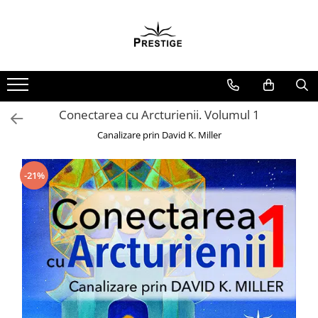
Toate Produsele
Noutati
Promotii
Pachete Speciale Carti
Conectarea cu Arcturienii. Volumul 1
Spiritualitate - Ezoterism
Canalizare prin David K. Miller
AngelConnection
Arte Divinatorii
-21%
Astrologie
Chiromantie
Dezvoltare Spirituala
KidConnection
Minte Corp
New Illuminati Files