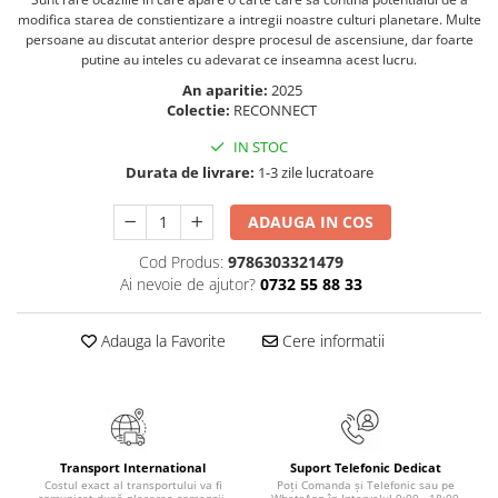
Masaj
modifica starea de constientizare a intregii noastre culturi planetare. Multe
persoane au discutat anterior despre procesul de ascensiune, dar foarte
MedConnect
putine au inteles cu adevarat ce inseamna acest lucru.
Medicina & Farmacie
An aparitie:
2025
Colectie:
RECONNECT
Medicina Pentru Toti
IN STOC
SealfHealing
Durata de livrare:
1-3 zile lucratoare
Sport
Starea de bine
ADAUGA IN COS
Terapii Alternative
Cod Produs:
9786303321479
Ai nevoie de ajutor?
0732 55 88 33
AudioBook
Beletristica
Adauga la Favorite
Cere informatii
Biografii, Memorii, Jurnale
Carti erotice
Carti pentru Adolescenti, Young
Adult
Transport International
Suport Telefonic Dedicat
Crime, Thriller, Mistery
Costul exact al transportului va fi
Poți Comanda și Telefonic sau pe