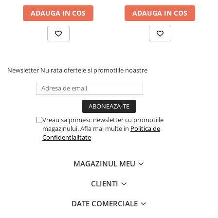
Dezvoltarea Afacerilor
ADAUGA IN COS
ADAUGA IN COS
Parenting & Familie
Psihologie, Psihanaliza
PSYCONNECT
Newsletter
Nu rata ofertele si promotiile noastre
Sexualitate
Istorie
Istorie & Filosofie
Istorii Secrete
Vreau sa primesc newsletter cu promotiile
Mituri si Legende
magazinului. Afla mai multe in
Politica de
Confidentialitate
Tot Adevarul
Jocuri
MAGAZINUL MEU
Casute de papusi si mobilier
CLIENTI
Creativitate
Educative
DATE COMERCIALE
BrainBox