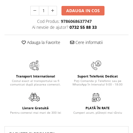
Masaj
ADAUGA IN COS
MedConnect
Cod Produs:
9786068637747
Medicina & Farmacie
Ai nevoie de ajutor?
0732 55 88 33
Medicina Pentru Toti
SealfHealing
Adauga la Favorite
Cere informatii
Sport
Starea de bine
Terapii Alternative
Transport International
Suport Telefonic Dedicat
AudioBook
Costul exact al transportului va fi
Poți Comanda și Telefonic sau pe
comunicat după plasarea comenzii.
WhatsApp în Intervalul 9:00 - 18:00
Beletristica
Biografii, Memorii, Jurnale
Carti erotice
Livrare Gratuită
PLATĂ ÎN RATE
Carti pentru Adolescenti, Young
Pentru comenzi mai mari de 300 lei
Cumperi acum, plătești mai târziu
Adult
Crime, Thriller, Mistery