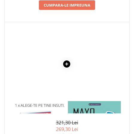
CUMPARA-LE IMPREUNA
Cadouri
Carti in dar
Carti pentru copii
Beletristica
Literatura Romana
Literatura Universala
Poezie
SF & Fantasy
Carte Prescolara, Joc
Carti cartonate
Descopera lumea
Descopera si invata
Din ograda
1 x ALEGE-TE PE TINE INSUTI.
1 x MAYO CLINIC. CARTEA
FII FERICIT, FA MILIOANE,
ESENTIALA DESPRE DIABETUL
Povesti pe roti
TRAIESTE VISUL (AUDIOBOOK,
ZAHARAT
Primele notiuni
CD MP3)
321,30 Lei
Carti de colorat
269,30 Lei