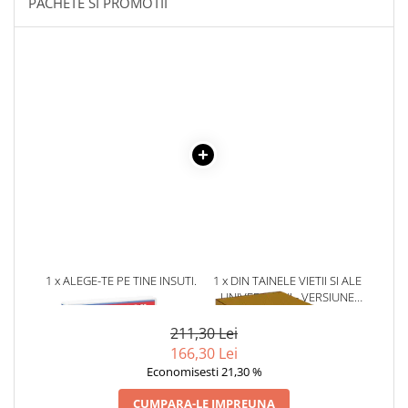
PACHETE SI PROMOTII
Literatura Romana
Literatura Universala
Poezie
Romane de dragoste, Carti
romantice
Senzatii/Dragoste
Senzatii/Erotic
Senzatii/Suspans
Senzatii/Thriller
SF & Fantasy
1 x ALEGE-TE PE TINE INSUTI.
1 x DIN TAINELE VIETII SI ALE
Teatru
FII FERICIT, FA MILIOANE,
UNIVERSULUI - VERSIUNE
Teens Book Club
TRAIESTE VISUL (AUDIOBOOK,
ORIGINALA DIN 1939.
CD MP3)
VOLUMELE I-III. CUTIE DE
211,30 Lei
Umor
COLECTIE -SCARLAT
166,30 Lei
DEMETRESCU
Birotica & Papetarie
Economisesti 21,30 %
Adezivi si benzi adezive
CUMPARA-LE IMPREUNA