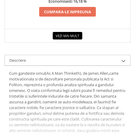
Economisesti 16,18 %
COLOREAZA CU PRIETENII
De colorat
CUMPARA-LE IMPREUNA
Pot desena minunat
Sa coloram cu Nicol
Carti educative
VEZI MAI MULT
Codul copiilor de succes
Copii 0-7 ani
Descriere
Clubul Premiantilor
Super pitici 2-5 ani
Cum gandeste omul(As A Man Thinketh), de James Allen,carte
Culegeri Auxiliare
motivationala
si de dezvoltare personala publicata la Act si
Politon, reprezinta o profunda analiza spirituala a gandului
Dezvoltare personala
omenesc. O viata conformata legii iubirii poate fi remediul pentru
tristetile si suferintele indurate de catre fiecare. Din samanta
Dictionare
ascunsa a gandirii, oamenii se auto-modeleaza, ei faurind fie
Enciclopedii
caractere nobile, fie caractere josnice si salbatice. Ca stapan al
propriilor ganduri, omul detine puterea de a fortifica sau demola
Kids Book Club
constructia spirituala pe care este cladit. Cultivarea caracterului
cu seminte nefolositoare, va da nastere la o recolta de buruieni si
Legende istorice
alte seminte nefolositoare. In schimb, daca gradina mintii este
Literatura Scolara