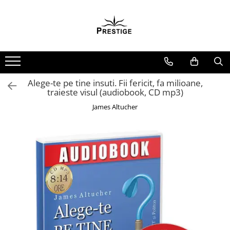
Toate Produsele
Noutati
Promotii
Pachete Speciale Carti
Alege-te pe tine insuti. Fii fericit, fa milioane,
traieste visul (audiobook, CD mp3)
Spiritualitate - Ezoterism
James Altucher
AngelConnection
Arte Divinatorii
Astrologie
Chiromantie
Dezvoltare Spirituala
KidConnection
Minte Corp
New Illuminati Files