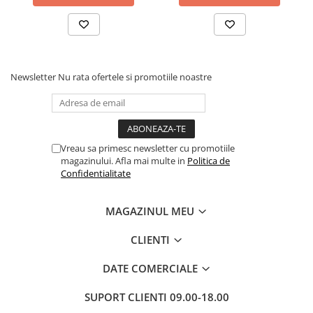
Povesti ilustrate
Povesti - Basme - Legende
Realitatea Augmentata
Religie pentru copii
Newsletter
Nu rata ofertele si promotiile noastre
ScienceConnection
TP ROLL
Ceai si Cafea
Vreau sa primesc newsletter cu promotiile
Cafea
magazinului. Afla mai multe in
Politica de
Confidentialitate
Cafea terapeutica
Ceai
MAGAZINUL MEU
Dezvoltare Personala
CLIENTI
BUSINESS
Carti de joc
DATE COMERCIALE
Dezvoltare Personala Adulti
SUPORT CLIENTI
09.00-18.00
Dezvoltare Profesionala