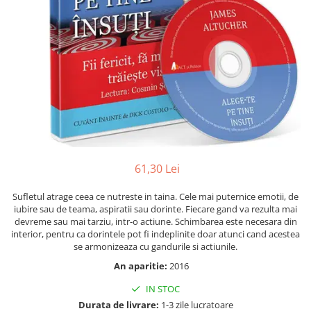
Numerologie
Paranormal
Parapsihologie
Ramtha
Audiobook
ReConnect
Religie
Crestinism
61,30 Lei
ScienceConnection
SelfConnect
Sufletul atrage ceea ce nutreste in taina. Cele mai puternice emotii, de
iubire sau de teama, aspiratii sau dorinte. Fiecare gand va rezulta mai
SelfHealing
devreme sau mai tarziu, intr-o actiune. Schimbarea este necesara din
interior, pentru ca dorintele pot fi indeplinite doar atunci cand acestea
Vindecare Spirituala
se armonizeaza cu gandurile si actiunile.
Sanatate
An aparitie:
2016
Diete
IN STOC
Gastronomik
Durata de livrare:
1-3 zile lucratoare